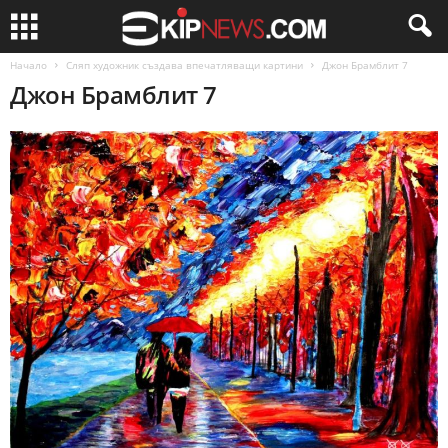
Начало
Сляп художник създава впечатляващи картини
Джон Брамблит 7
Джон Брамблит 7