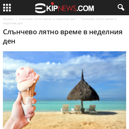
Начало
Слънчево лятно време в неделния ден
Слънчево лятно време в
неделния ден
Слънчево лятно време в неделния
ден