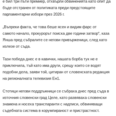
е бил три пъти премиер, отхвърли обвиненията като опит да
бъде отстранен от политиката преди предстоящите
парламентарни избори през 2026 г.
„Въпреки факта, че това беше ясен и видим фарс от
самото начало, прокурорът поиска две години затвор“, каза
Янша пред събралите се негови привърженици, след като
излезе от съда.
Тази победа днес е в кавички, нашата борба тук не е
приключила, тъй като има други, срещу които се водят
подобни дела, заяви той, цитиран от словенската редакция
на регионалната телевизия Ен1.
Стотици негови поддръжници се събраха днес пред съда в
източния словенски град Целе, като развяваха словенски
знамена и носеха транспаранти с надписи, обвиняващи
съдебната система в корумпираност и пристрастност.