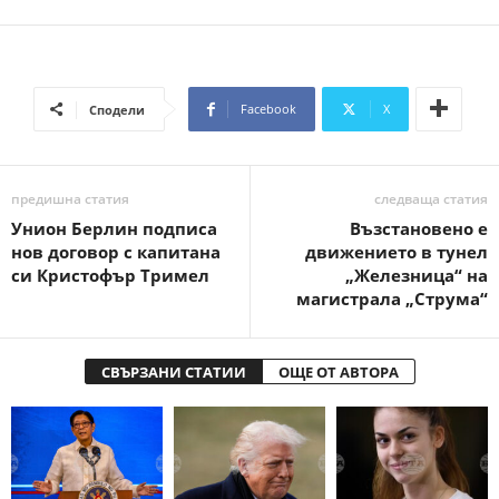
Facebook
X
Сподели
предишна статия
следваща статия
Унион Берлин подписа
Възстановено е
нов договор с капитана
движението в тунел
си Кристофър Тримел
„Железница“ на
магистрала „Струма“
СВЪРЗАНИ СТАТИИ
ОЩЕ ОТ АВТОРА