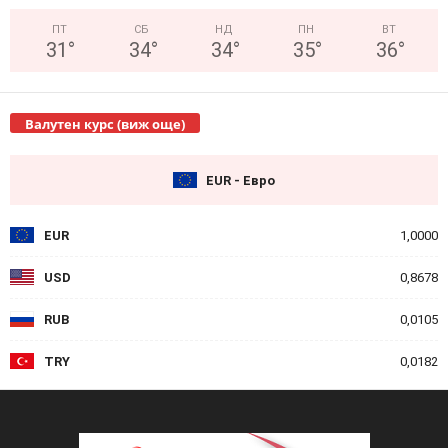
ПТ
СБ
НД
ПН
ВТ
31
°
34
°
34
°
35
°
36
°
Валутен курс (виж още)
EUR - Евро
EUR
1,0000
USD
0,8678
RUB
0,0105
TRY
0,0182