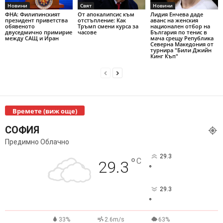
Новини
Свят
Новини
ФНА: Филипинският
От апокалипсис към
Лидия Енчева даде
президент приветства
отстъпление: Как
аванс на женския
обявеното
Тръмп смени курса за
национален отбор на
двуседмично примирие
часове
България по тенис в
между САЩ и Иран
мача срещу Република
Северна Македония от
турнира "Били Джийн
Кинг Къп"
Времете (виж още)
СОФИЯ
Предимно Облачно
29.3
°
C
29.3
°
29.3
°
33%
2.6m/s
63%