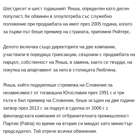
Шестдесет и шест годишният Янша, определян като десен
популист, бе обвинен в злоупотреба със служебно
положение при продажбата на имот през 2005 година, когато
за първи път беше премиер на страната, припомня Ройтерс.
Делото включва също директорите на две компании,
участвали в поредица трансакции, свързани с продажбата на
парцел, собственост на Янша, в замяна, както се твърди, на
покупка на апартамент за него в столицата Любляна.
Янша, който подкрепяше стремежа на Словения за
независимост от тогавашна Югославия през 1991 г. и три
пъти е бил премиер на Словения, беше осъден на две години
затвор през 2013 г. за подкуп в сделка от 2006 г. с
финландската компания от отбранителната промишленост
Партия (Patria) по време на втория си мандат като министър-
председател. Той отрече всички обвинения.