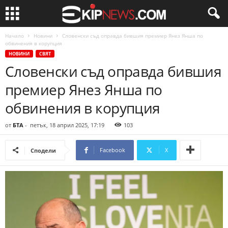
Начало
Новини
Словенски съд оправда бившия премиер Янез Янша по
обвинения в корупция
НОВИНИ
СВЯТ
Словенски съд оправда бившия
премиер Янез Янша по
обвинения в корупция
от
БТА
-
петък, 18 април 2025, 17:19
103
Facebook
X
Сподели