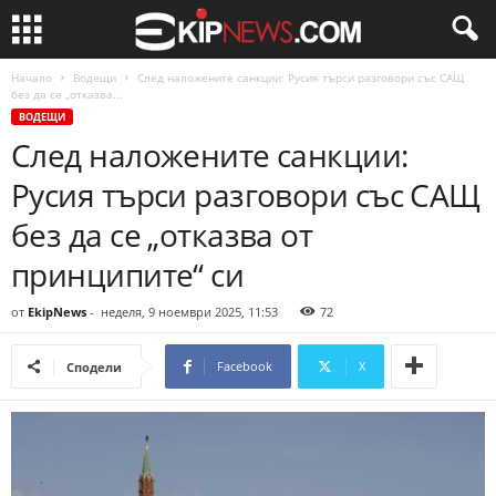
Начало
Водещи
След наложените санкции: Русия търси разговори със САЩ
без да се „отказва...
ВОДЕЩИ
След наложените санкции:
Русия търси разговори със САЩ
без да се „отказва от
принципите“ си
от
EkipNews
-
неделя, 9 ноември 2025, 11:53
72
Facebook
X
Сподели