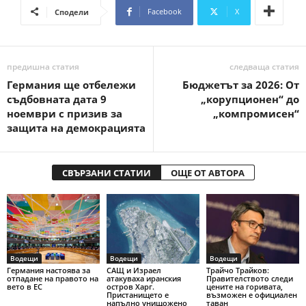
Facebook
X
Сподели
предишна статия
следваща статия
Германия ще отбележи
Бюджетът за 2026: От
съдбовната дата 9
„корупционен“ до
ноември с призив за
„компромисен“
защита на демокрацията
СВЪРЗАНИ СТАТИИ
ОЩЕ ОТ АВТОРА
Водещи
Водещи
Водещи
Германия настоява за
САЩ и Израел
Трайчо Трайков:
отпадане на правото на
атакуваха иранския
Правителството следи
вето в ЕС
остров Харг.
цените на горивата,
Пристанището е
възможен е официален
напълно унищожено
таван