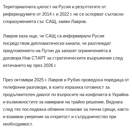
Териториалната цялост на Русия и резултатите от
референдумите от 2014 г. и 2022 г. не се оспорват съгласно
споразуменията със САЩ, заяви Лавров.
Лавров каза още, че САЩ са информирали Русия
посредством дипломатически канали, че разглеждат
предложението на Путин да запазят ограниченията в
договора Нов СТАРТ за стратегическите въоръжения след
изтичането му през 2026 г.
През октомври 2025 г. Лавров и Рубио проведоха поредица от
телефонни разговори, в които изразиха готовност за
продължителен диалог по въпросите на конфликта в Украйна
и възможностите за намиране на трайно решение. Веднага
след тях последваха обявени планове за лични срещи, както
и взаимни уверения за откритост и сътрудничество при
необходимост.