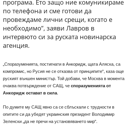
програма. Ето защо ние комуникираме
по телефона и сме готови да
провеждаме лични срещи, когато е
необходимо“, заяви Лавров в
интервюто си за руската новинарска
агенция.
„Споразуменията, постигнати в Анкоридж, щата Аляска, са
компромис, но Русия не се отказва от принципите“, каза още
руският външен министър. Той добави, че Москва в момента
очаква потвърждение от САЩ, че
споразуменията от
Анкоридж остават в сила
.
По думите му САЩ явно са се сблъскали с трудности в
опитите си да убедят украинския президент Володимир
Зеленски „да не пречи на установяването мир“.