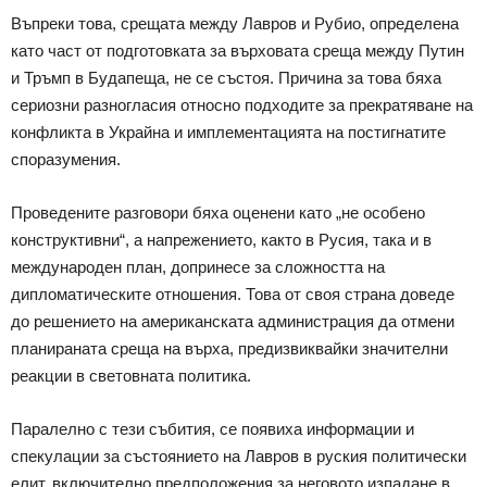
Въпреки това, срещата между Лавров и Рубио, определена
като част от подготовката за върховата среща между Путин
и Тръмп в Будапеща, не се състоя. Причина за това бяха
сериозни разногласия относно подходите за прекратяване на
конфликта в Украйна и имплементацията на постигнатите
споразумения.
Проведените разговори бяха оценени като „не особено
конструктивни“, а напрежението, както в Русия, така и в
международен план, допринесе за сложността на
дипломатическите отношения. Това от своя страна доведе
до решението на американската администрация да отмени
планираната среща на върха, предизвиквайки значителни
реакции в световната политика.
Паралелно с тези събития, се появиха информации и
спекулации за състоянието на Лавров в руския политически
елит, включително предположения за неговото изпадане в