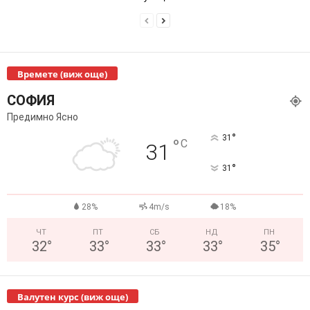
Времете (виж още)
СОФИЯ
Предимно Ясно
°
31
°
C
31
°
31
28%
4m/s
18%
ЧТ
ПТ
СБ
НД
ПН
32
°
33
°
33
°
33
°
35
°
Валутен курс (виж още)