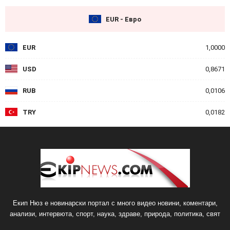
EUR - Евро
EUR
1,0000
USD
0,8671
RUB
0,0106
TRY
0,0182
Екип Нюз е новинарски портал с много видео новини, коментари,
анализи, интервюта, спорт, наука, здраве, природа, политика, свят