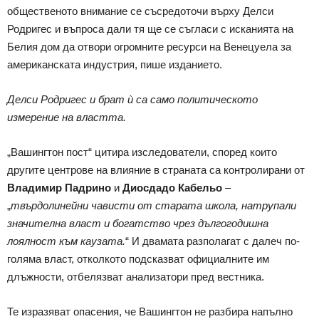
общественото внимание се съсредоточи върху Делси
Родригес и въпроса дали тя ще се съгласи с исканията на
Белия дом да отвори огромните ресурси на Венецуела за
американската индустрия, пише изданието.
Делси Родригес и брат ѝ са само политическото
измерение на властта.
„Вашингтон пост“ цитира изследователи, според които
другите центрове на влияние в страната са контролирани от
Владимир Падрино
и
Диосдадо Кабельо
–
„
твърдолинейни чависти от старата школа, натрупали
значителна власт и богатство чрез дългогодишна
лоялност към каузата.
“ И двамата разполагат с далеч по-
голяма власт, отколкото подсказват официалните им
длъжности, отбелязват анализатори пред вестника.
Те изразяват опасения, че Вашингтон не разбира напълно