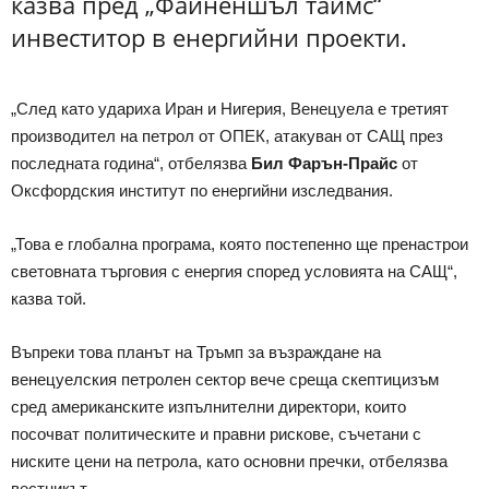
казва пред „Файненшъл таймс“
инвеститор в енергийни проекти.
„След като удариха Иран и Нигерия, Венецуела е третият
производител на петрол от ОПЕК, атакуван от САЩ през
последната година“, отбелязва
Бил Фарън-Прайс
от
Оксфордския институт по енергийни изследвания.
„Това е глобална програма, която постепенно ще пренастрои
световната търговия с енергия според условията на САЩ“,
казва той.
Въпреки това планът на Тръмп за възраждане на
венецуелския петролен сектор вече среща скептицизъм
сред американските изпълнителни директори, които
посочват политическите и правни рискове, съчетани с
ниските цени на петрола, като основни пречки, отбелязва
вестникът.