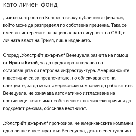
като личен фонд
, извън контрола на Конгреса върху публичните финанси,
който може да разпределя по собствена преценка. Така се
смесват интересите на националната сигурност на САЩ с
личната власт на Тръмп, пише изданието.
Според „Уолстрийт джърнъл“ Венецуела разчита на помощ
от
Иран
и
Китай
, за да предотврати колапса на
остаряващата си петролна инфраструктура. Американските
инвестиции са за предпочитане, но облекчаването на
санкциите, за да могат американски компании да работят във
Венецуела, не означава автоматично изтласкване на
противници, които имат собствени стратегически причини да
подкрепят режима, обяснява вестникът.
„Уолстрийт джърнъл“ прогнозира, че американските компании
едва ли ще инвестират във Венецуела, докато евентуалният