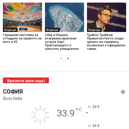
Водещи
Водещи
Водещи
Германия настоява за
САЩ и Израел
Трайчо Трайков:
отпадане на правото на
атакуваха иранския
Правителството следи
вето в ЕС
остров Харг.
цените на горивата,
Пристанището е
възможен е официален
напълно унищожено
таван
Времете (виж още)
СОФИЯ
Ясно Небе
33.9
°
C
33.9
°
33.9