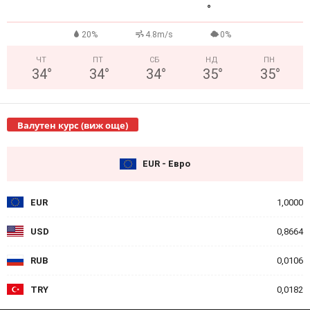
°
20%
4.8m/s
0%
ЧТ
ПТ
СБ
НД
ПН
34
°
34
°
34
°
35
°
35
°
Валутен курс (виж още)
EUR - Евро
EUR
1,0000
USD
0,8664
RUB
0,0106
TRY
0,0182