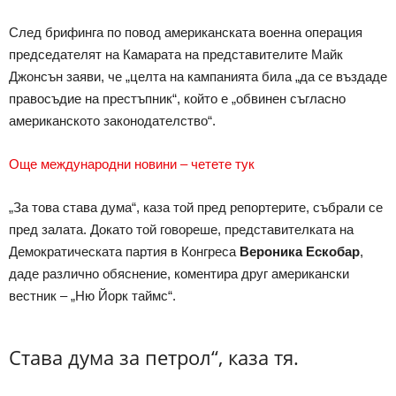
След брифинга по повод американската военна операция
председателят на Камарата на представителите Майк
Джонсън заяви, че „целта на кампанията била „да се въздаде
правосъдие на престъпник“, който е „обвинен съгласно
американското законодателство“.
Още международни новини – четете тук
„За това става дума“, каза той пред репортерите, събрали се
пред залата. Докато той говореше, представителката на
Демократическата партия в Конгреса
Вероника Ескобар
,
даде различно обяснение, коментира друг американски
вестник – „Ню Йорк таймс“.
Става дума за петрол“, каза тя.