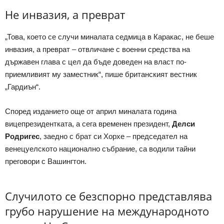
Не инвазия, а преврат
„Това, което се случи миналата седмица в Каракас, не беше
инвазия, а преврат – отвличане с военни средства на
държавен глава с цел да бъде доведен на власт по-
приемливият му заместник“, пише британският вестник
„Гардиън“.
Според изданието още от април миналата година
вицепрезидентката, а сега временен президент,
Делси
Родригес
, заедно с брат си Хорхе – председател на
венецуелското национално събрание, са водили тайни
преговори с Вашингтон.
Случилото се безспорно представлява
грубо нарушение на международното