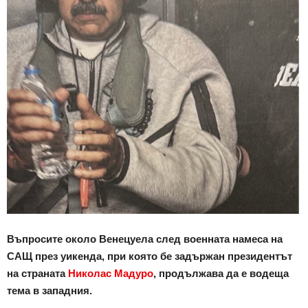
Въпросите около Венецуела след военната намеса на
САЩ през уикенда, при която бе задържан президентът
на страната
Николас Мадуро
, продължава да е водеща
тема в западния.