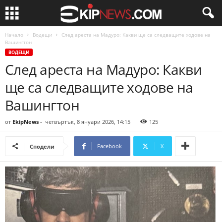
Начало
Водещи
След ареста на Мадуро: Какви ще са следващите ходове на
Вашингтон
ВОДЕЩИ
След ареста на Мадуро: Какви
ще са следващите ходове на
Вашингтон
от
EkipNews
-
четвъртък, 8 януари 2026, 14:15
125
Facebook
X
Сподели