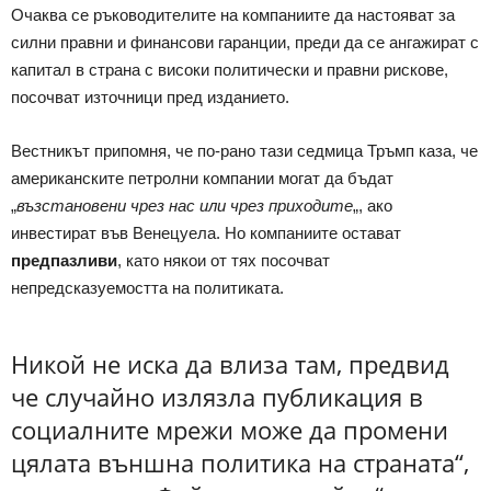
Очаква се ръководителите на компаниите да настояват за
силни правни и финансови гаранции, преди да се ангажират с
капитал в страна с високи политически и правни рискове,
посочват източници пред изданието.
Вестникът припомня, че по-рано тази седмица Тръмп каза, че
американските петролни компании могат да бъдат
„
възстановени чрез нас или чрез приходите
„, ако
инвестират във Венецуела. Но компаниите остават
предпазливи
, като някои от тях посочват
непредсказуемостта на политиката.
Никой не иска да влиза там, предвид
че случайно излязла публикация в
социалните мрежи може да промени
цялата външна политика на страната“,