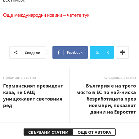
Още международни новини – четете тук
Facebook
X
Сподели
предишна статия
следваща статия
Германският президент
България е на трето
каза, че САЩ
място в ЕС по най-ниска
унищожават световния
безработицата през
ред
ноември, показват
данни на Евростат
СВЪРЗАНИ СТАТИИ
ОЩЕ ОТ АВТОРА