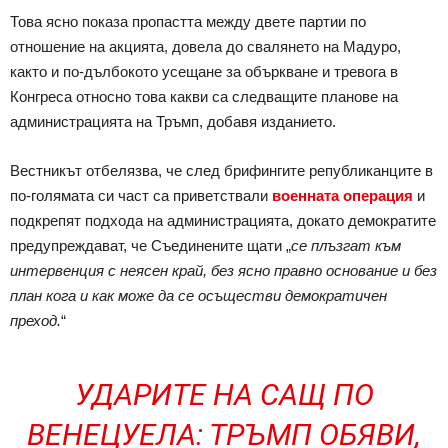
Това ясно показа пропастта между двете партии по
отношение на акцията, довела до свалянето на Мадуро,
както и по-дълбокото усещане за объркване и тревога в
Конгреса относно това какви са следващите планове на
администрацията на Тръмп, добавя изданието.
Вестникът отбелязва, че след брифингите републиканците в
по-голямата си част са приветствали
военната операция
и
подкрепят подхода на администрацията, докато демократите
предупреждават, че Съединените щати „
се плъзгат към
интервенция с неясен край, без ясно правно основание и без
план кога и как може да се осъществи демократичен
преход.
“
УДАРИТЕ НА САЩ ПО
ВЕНЕЦУЕЛА: ТРЪМП ОБЯВИ,