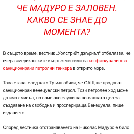
ЧЕ МАДУРО Е ЗАЛОВЕН.
КАКВО СЕ ЗНАЕ ДО
МОМЕНТА?
В същото време, вестник „Уолстрийт джърнъл“ отбелязва, че
вчера американските въоръжени сили са
конфискували два
санкционирани петролни танкера
в открито море.
Това стана, след като Тръмп обяви, че САЩ ще продават
санкциониран венецуелски петрол. Този петролен ход може
да има смисъл, но само ако служи на по-важната цел за
създаване на свободна и просперираща Венецуела, пише
изданието.
Според вестника отстраняването на Николас Мадуро е било