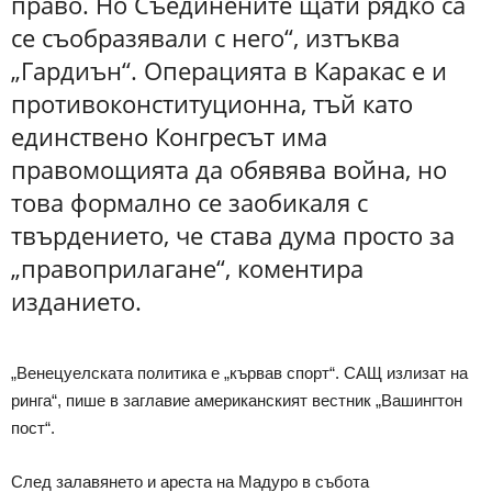
право. Но Съединените щати рядко са
се съобразявали с него“, изтъква
„Гардиън“. Операцията в Каракас е и
противоконституционна, тъй като
единствено Конгресът има
правомощията да обявява война, но
това формално се заобикаля с
твърдението, че става дума просто за
„правоприлагане“, коментира
изданието.
„Венецуелската политика е „кървав спорт“. САЩ излизат на
ринга“, пише в заглавие американският вестник „Вашингтон
пост“.
След залавянето и ареста на Мадуро в събота