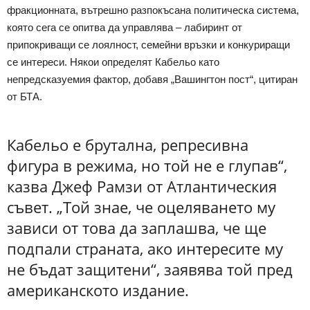
фракционната, вътрешно разпокъсана политическа система,
която сега се опитва да управлява – лабиринт от
припокриващи се лоялност, семейни връзки и конкуриращи
се интереси. Някои определят Кабельо като
непредсказуемия фактор, добавя „Вашингтон пост“, цитиран
от БТА.
Кабельо е брутална, репресивна
фигура в режима, но той не е глупав“,
казва Джеф Рамзи от Атлантическия
съвет. „Той знае, че оцеляването му
зависи от това да заплашва, че ще
подпали страната, ако интересите му
не бъдат защитени“, заявява той пред
американското издание.