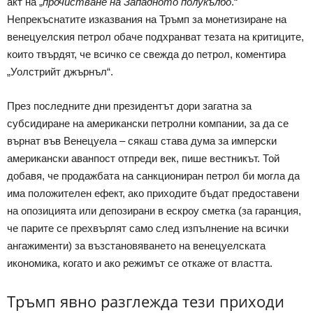
акт на „
прочистване на Западното полукълбо
.“
Непрекъснатите изказвания на Тръмп за монетизиране на
венецуелския петрол обаче подхранват тезата на критиците,
които твърдят, че всичко се свежда до петрол, коментира
„Уолстрийт джърнъл“.
През последните дни президентът дори загатна за
субсидиране на американски петролни компании, за да се
върнат във Венецуела – сякаш става дума за имперски
американски аванпост отпреди век, пише вестникът. Той
добавя, че продажбата на санкциониран петрол би могла да
има положителен ефект, ако приходите бъдат предоставени
на опозицията или депозирани в ескроу сметка (за гаранция,
че парите се прехвърлят само след изпълнение на всички
ангажименти) за възстановяването на венецуелската
икономика, когато и ако режимът се откаже от властта.
Тръмп явно разглежда тези приходи