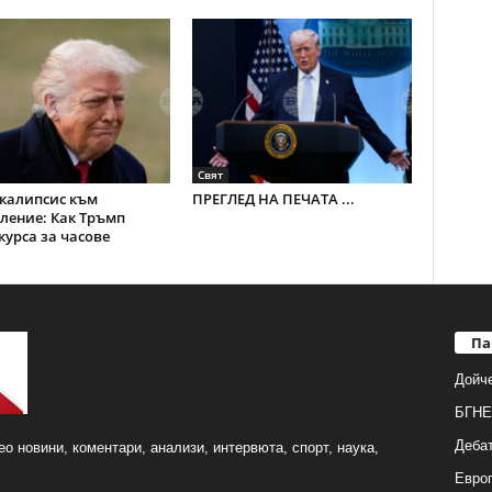
Свят
калипсис към
ПРЕГЛЕД НА ПЕЧАТА ...
ление: Как Тръмп
курса за часове
Па
Дойч
БГНЕ
Деба
о новини, коментари, анализи, интервюта, спорт, наука,
Европ