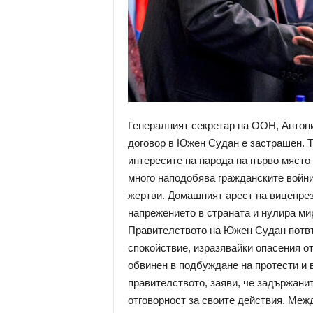
Генералният секретар на ООН, Антони
договор в Южен Судан е застрашен. Т
интересите на народа на първо място 
много наподобява гражданските войни 
жертви. Домашният арест на вицепре
напрежението в страната и нулира мир
Правителството на Южен Судан потвъ
спокойствие, изразявайки опасения 
обвинен в подбуждане на протести и 
правителството, заяви, че задържани
отговорност за своите действия. Меж