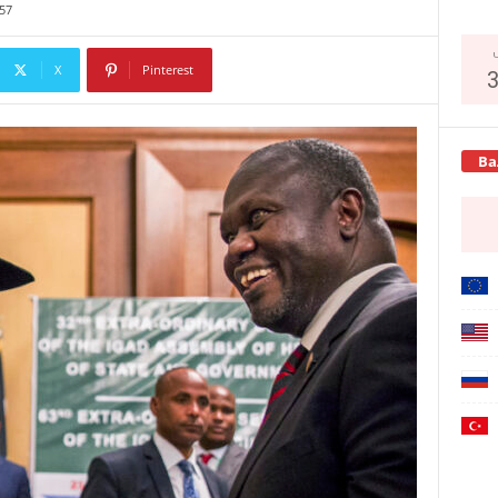
57
X
Pinterest
Copy URL
Ва