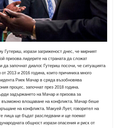
у Гутериш, изрази загриженост днес, че мирният
ой призова лидерите на страната да сложат
и да започнат диалог. Гутериш посочи, че ситуацията
от 2013 и 2016 година, които причиниха много
зидента Риек Мачар в сряда възобновява
ния процес, започнат през 2018 година.
рди задържането на Мачар и призова за
от възможно влощаване на конфликта. Мачар беше
връщане на конфликта. Макуей Лует, говорител на
те лица ще бъдат разследвани и ще поемат
дународната общност изрази опасения и риск от