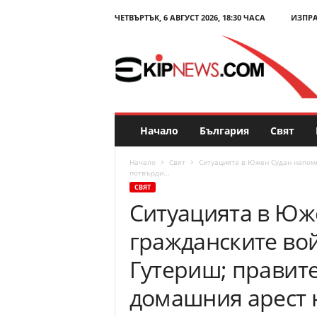
ЧЕТВЪРТЪК, 6 АВГУСТ 2026, 18:30 ЧАСА
ИЗПР
E
k
i
p
N
e
w
s
Начало
България
Свят
.
c
Начало
Свят
Ситуацията в Южен Судан напомн
o
потвърди...
m
СВЯТ
–
Ситуацията в Юж
Н
о
гражданските во
в
и
Гутериш; правит
н
и
домашния арест
и
к