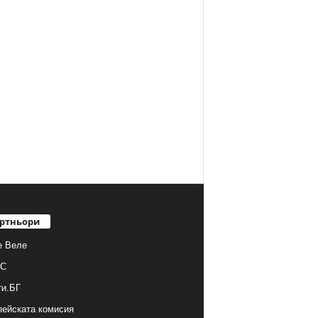
ртньори
е Веле
С
ти.БГ
ейската комисия