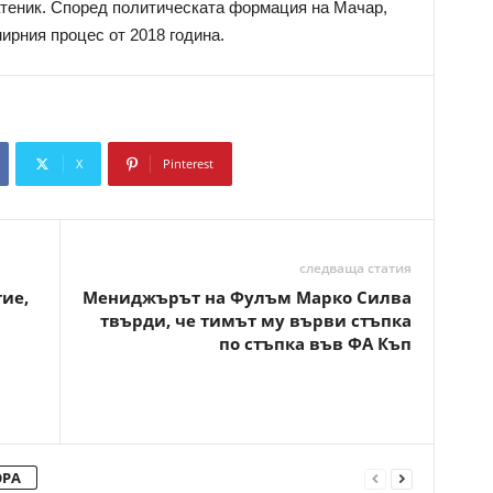
атеник. Според политическата формация на Мачар,
ирния процес от 2018 година.
X
Pinterest
Copy URL
следваща статия
тие,
Мениджърът на Фулъм Марко Силва
твърди, че тимът му върви стъпка
по стъпка във ФА Къп
ОРА