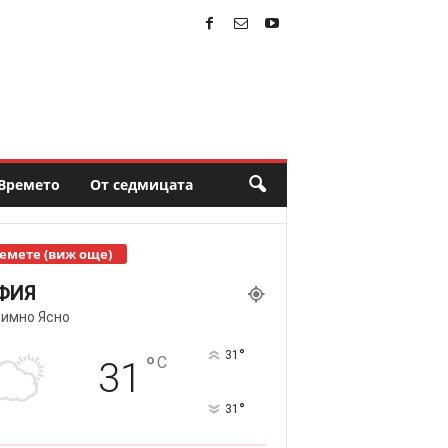
Времето
От седмицата
емете (виж още)
ФИЯ
имно Ясно
°
31
°
C
31
°
31