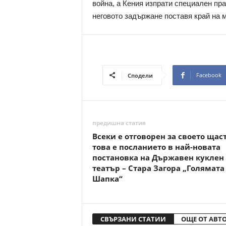
война, а Кения изпрати специален пр
неговото задържане поставя край на м
Facebook
Сподели
предишна статия
Всеки е отговорен за своето щас
това е посланието в най-новата
постановка на Държавен куклен
театър – Стара Загора „Голямата
Шапка“
СВЪРЗАНИ СТАТИИ
ОЩЕ ОТ АВТ