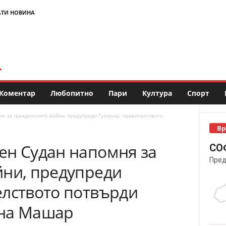
АТИ НОВИНА
Коментар
Любопитно
Пари
Култура
Спорт
я за гражданските войни, предупреди Гутериш; правителството
Вр
ен Судан напомня за
СО
Пред
йни, предупреди
елството потвърди
 на Машар