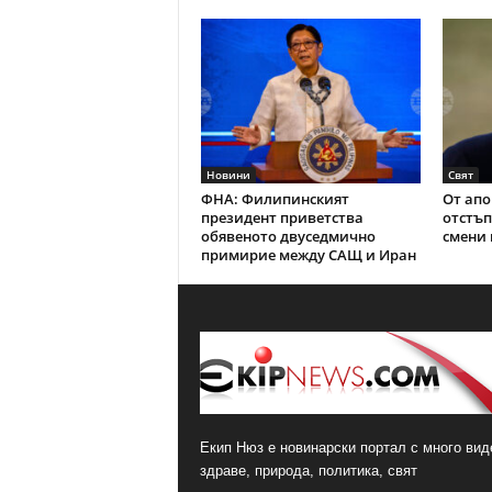
Новини
Свят
ФНА: Филипинският
От апо
президент приветства
отстъп
обявеното двуседмично
смени 
примирие между САЩ и Иран
Екип Нюз е новинарски портал с много виде
здраве, природа, политика, свят