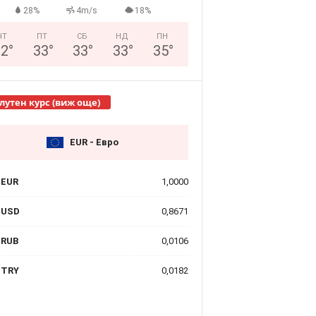
28%
4m/s
18%
ЧТ
ПТ
СБ
НД
ПН
32
°
33
°
33
°
33
°
35
°
лутен курс (виж още)
EUR - Евро
EUR
1,0000
USD
0,8671
RUB
0,0106
TRY
0,0182