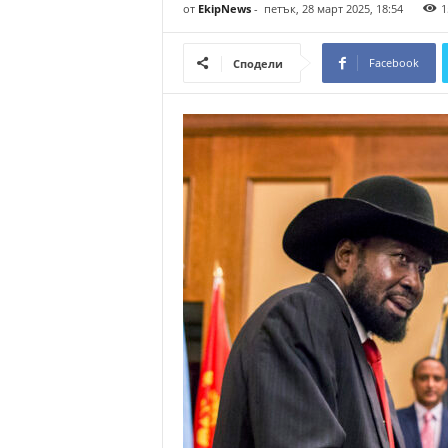
от
EkipNews
-
петък, 28 март 2025, 18:54
1
о
м
е
Facebook
Сподели
н
т
а
р
и