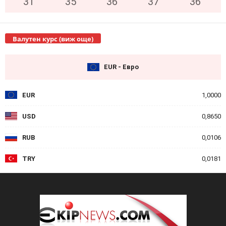
31
°
35
°
36
°
37
°
36
°
Валутен курс (виж още)
EUR - Евро
EUR
1,0000
USD
0,8650
RUB
0,0106
TRY
0,0181