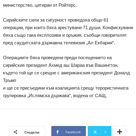
министерство, цитиран от Ройтерс.
Сирийските сили за сигурност проведоха общо 61
операции, при които бяха арестувани 71 души. Конфискувани
бяха също така експлозиви и оръжия, съобщи говорителят
пред саудитската държавна телевизия „Ал Екбария“.
Операциите бяха проведени преди посещението на
сирийския президент Ахмед аш Шараа във Вашингтон,
където той ще се срещне с американския президент Доналд
Тръмп
и ще се присъедини към коалицията срещу терористичната
групировка „Ислямска държава“, водена от САЩ.
Facebook
X
Сподели