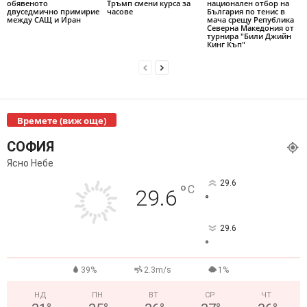
обявеното
Тръмп смени курса за
национален отбор на
двуседмично примирие
часове
България по тенис в
между САЩ и Иран
мача срещу Република
Северна Македония от
турнира "Били Джийн
Кинг Къп"
Времете (виж още)
СОФИЯ
Ясно Небе
29.6
°
C
29.6
°
29.6
°
39%
2.3m/s
1%
НД
ПН
ВТ
СР
ЧТ