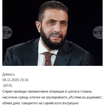
Дамаск,
08.11.2025 23:16
(БТА)
Сирия проведе превантивни операции в цялата страна,
насочени срещу клетки на групировката „Ислямска държава“,
обяви днес говорител на сирийското вътрешно