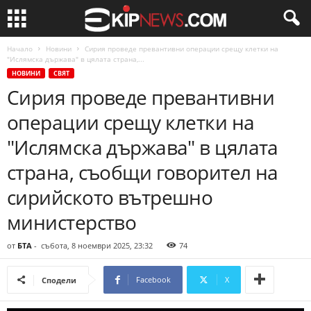
Начало
Новини
Сирия проведе превантивни операции срещу клетки на
"Ислямска държава" в цялата страна,...
НОВИНИ
СВЯТ
Сирия проведе превантивни
операции срещу клетки на
"Ислямска държава" в цялата
страна, съобщи говорител на
сирийското вътрешно
министерство
от
БТА
-
събота, 8 ноември 2025, 23:32
74
Facebook
X
Сподели