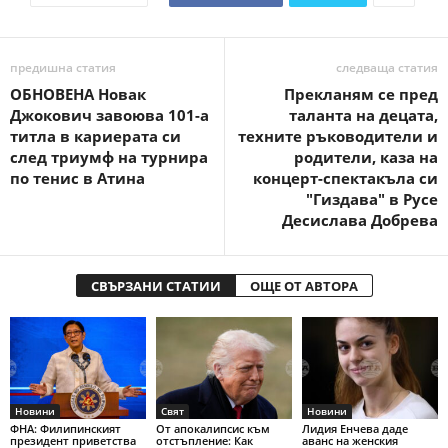
предишна статия
следваща статия
ОБНОВЕНА Новак
Прекланям се пред
Джокович завоюва 101-а
таланта на децата,
титла в кариерата си
техните ръководители и
след триумф на турнира
родители, каза на
по тенис в Атина
концерт-спектакъла си
"Гиздава" в Русе
Десислава Добрева
СВЪРЗАНИ СТАТИИ
ОЩЕ ОТ АВТОРА
Новини
Свят
Новини
ФНА: Филипинският
От апокалипсис към
Лидия Енчева даде
президент приветства
отстъпление: Как
аванс на женския