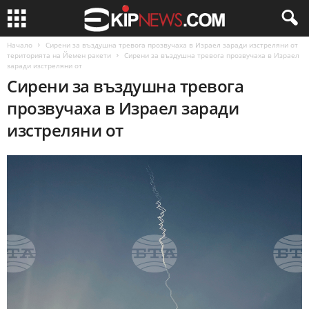
Начало
Сирени за въздушна тревога прозвучаха в Израел заради изстреляни от
територията на Йемен ракети
Сирени за въздушна тревога прозвучаха в Израел
заради изстреляни от
Сирени за въздушна тревога
прозвучаха в Израел заради
изстреляни от