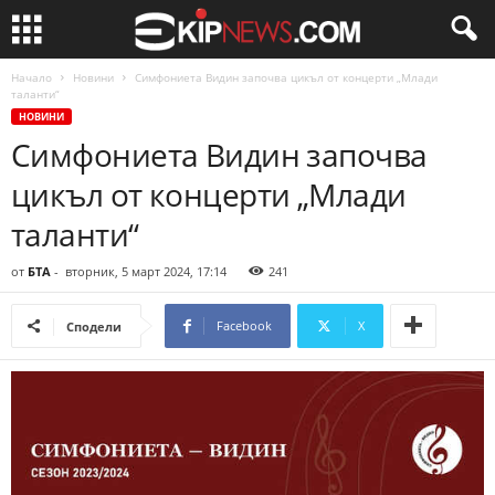
Начало
Новини
Симфониета Видин започва цикъл от концерти „Млади
таланти“
НОВИНИ
Симфониета Видин започва
цикъл от концерти „Млади
таланти“
от
БТА
-
вторник, 5 март 2024, 17:14
241
Facebook
X
Сподели