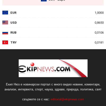
EUR
1,0000
USD
0,8650
RUB
0,0106
TRY
0,0181
Екип Нюз е новинарски портал с много видео новини, коментари,
анализи, интервюта, спорт, наука, здраве, природа, политика, свят
свържете се с нас:
editorial@ekipnews.com