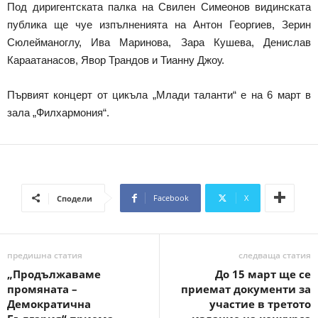
Под диригентската палка на Свилен Симеонов видинската
публика ще чуе изпълненията на Антон Георгиев, Зерин
Сюлейманоглу, Ива Маринова, Зара Кушева, Денислав
Караатанасов, Явор Трандов и Тианну Джоу.
Първият концерт от цикъла „Млади таланти“ е на 6 март в
зала „Филхармония“.
Facebook
X
Сподели
предишна статия
следваща статия
„Продължаваме
До 15 март ще се
промяната –
приемат документи за
Демократична
участие в третото