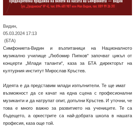
Видин,
05.03.2024 17:13
(БТА)
Симфониета-Видин и възпитаници на Националното
музикално училище „Любомир Пипков“ започват цикъл от
концерти „Млади таланти“, каза за БТА директорът на
културния институт Мирослав Кръстев.
Идеята е да представим млади изпълнители. Те ще имат
възможност да се качат на една сцена с професионални
музиканти и да натрупат опит, допълни Кръстев. И уточни, че
това е много важно за развитието на учениците. Те са
бъдещето, а оркестрите са най-добрата школа в нашата
професия, каза още той.