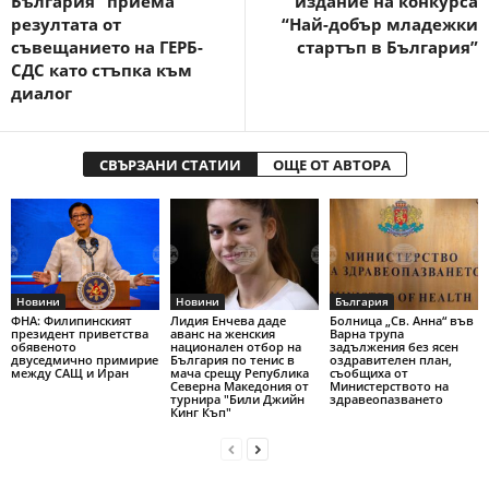
България“ приема
издание на конкурса
резултата от
“Най-добър младежки
съвещанието на ГЕРБ-
стартъп в България”
СДС като стъпка към
диалог
СВЪРЗАНИ СТАТИИ
ОЩЕ ОТ АВТОРА
Новини
Новини
България
ФНА: Филипинският
Лидия Енчева даде
Болница „Св. Анна“ във
президент приветства
аванс на женския
Варна трупа
обявеното
национален отбор на
задължения без ясен
двуседмично примирие
България по тенис в
оздравителен план,
между САЩ и Иран
мача срещу Република
съобщиха от
Северна Македония от
Министерството на
турнира "Били Джийн
здравеопазването
Кинг Къп"