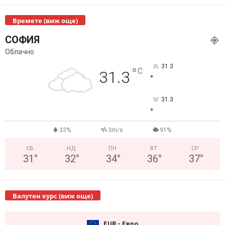
Времете (виж още)
СОФИЯ
Облачно
31.3
°
C
31.3
°
31.3
°
33%
3m/s
91%
СБ
НД
ПН
ВТ
СР
31
°
32
°
34
°
36
°
37
°
Валутен курс (виж още)
EUR - Евро