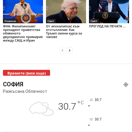
Новини
Свят
Свят
ФНА: Филипинският
От апокалипсис към
ПРЕГЛЕД НА ПЕЧАТА ...
президент приветства
отстъпление: Как
обявеното
Тръмп смени курса за
двуседмично примирие
часове
между САЩ и Иран
Времете (виж още)
СОФИЯ
Разкъсана Облачност
30.7
°
C
30.7
°
30.7
°