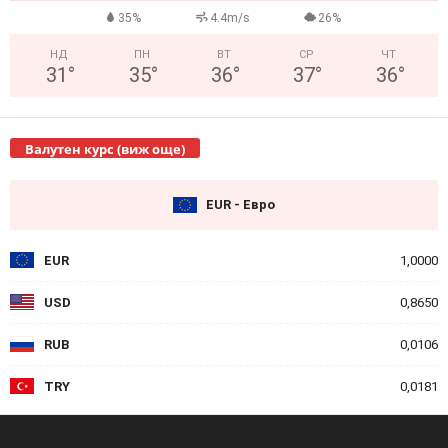
35%
4.4m/s
26%
НД
ПН
ВТ
СР
ЧТ
31
°
35
°
36
°
37
°
36
°
Валутен курс (виж още)
EUR - Евро
EUR
1,0000
USD
0,8650
RUB
0,0106
TRY
0,0181