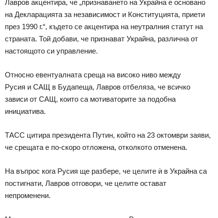
Лавров акцентира, че „признаването на Украйна е основано
на Декларацията за независимост и Конституцията, приети
през 1990 г.“, където се акцентира на неутралния статут на
страната. Той добави, че признават Украйна, различна от
настоящото си управление.
Относно евентуалната среща на високо ниво между
Русия и САЩ в Будапеща, Лавров отбеляза, че всичко
зависи от САЩ, които са мотиваторите за подобна
инициатива.
ТАСС цитира президента Путин, който на 23 октомври заяви,
че срещата е по-скоро отложена, отколкото отменена.
На въпрос кога Русия ще разбере, че целите ѝ в Украйна са
постигнати, Лавров отговори, че целите остават
непроменени.