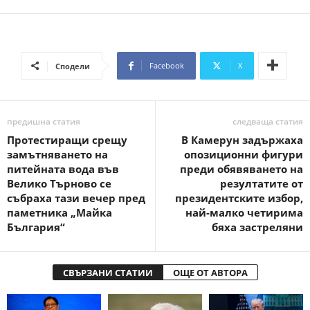
Facebook
X
Сподели
предишна статия
следваща статия
Протестиращи срещу
В Камерун задържаха
замътняването на
опозиционни фигури
питейната вода във
преди обявяването на
Велико Търново се
резултатите от
събраха тази вечер пред
президентските избор,
паметника „Майка
най-малко четирима
България“
бяха застреляни
СВЪРЗАНИ СТАТИИ
ОЩЕ ОТ АВТОРА