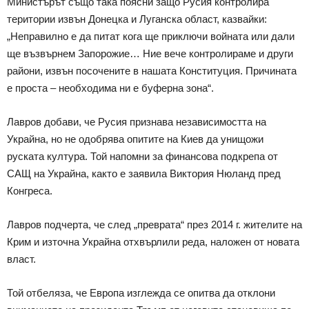
Министърът също така поясни защо Русия контролира
територии извън Донецка и Луганска област, казвайки:
„Неправилно е да питат кога ще приключи войната или дали
ще възвърнем Запорожие… Ние вече контролираме и други
райони, извън посочените в нашата Конституция. Причината
е проста – необходима ни е буферна зона“.
Лавров добави, че Русия признава независимостта на
Украйна, но не одобрява опитите на Киев да унищожи
руската култура. Той напомни за финансова подкрепа от
САЩ на Украйна, както е заявила Виктория Нюланд пред
Конгреса.
Лавров подчерта, че след „преврата“ през 2014 г. жителите на
Крим и източна Украйна отхвърлили реда, наложен от новата
власт.
Той отбеляза, че Европа изглежда се опитва да отклони