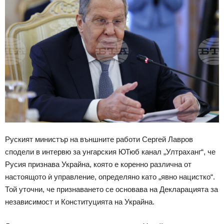
Руският министър на външните работи Сергей Лавров
сподели в интервю за унгарския ЮТюб канал „Ултраханг“, че
Русия признава Украйна, която е коренно различна от
настоящото ѝ управление, определяно като „явно нацистко“.
Той уточни, че признаването се основава на Декларацията за
независимост и Конституцията на Украйна.