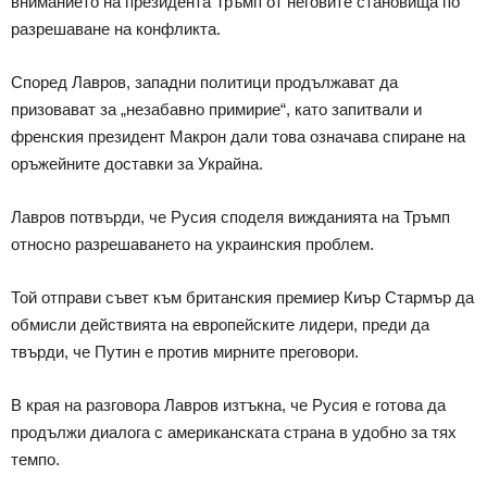
вниманието на президента Тръмп от неговите становища по
разрешаване на конфликта.
Според Лавров, западни политици продължават да
призовават за „незабавно примирие“, като запитвали и
френския президент Макрон дали това означава спиране на
оръжейните доставки за Украйна.
Лавров потвърди, че Русия споделя вижданията на Тръмп
относно разрешаването на украинския проблем.
Той отправи съвет към британския премиер Киър Стармър да
обмисли действията на европейските лидери, преди да
твърди, че Путин е против мирните преговори.
В края на разговора Лавров изтъкна, че Русия е готова да
продължи диалога с американската страна в удобно за тях
темпо.