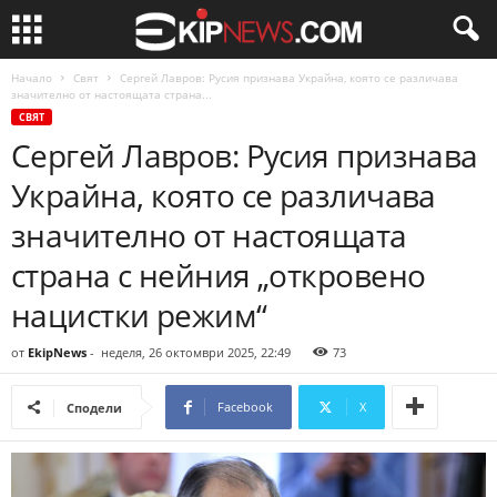
Начало
Свят
Сергей Лавров: Русия признава Украйна, която се различава
значително от настоящата страна...
СВЯТ
Сергей Лавров: Русия признава
Украйна, която се различава
значително от настоящата
страна с нейния „откровено
нацистки режим“
от
EkipNews
-
неделя, 26 октомври 2025, 22:49
73
Facebook
X
Сподели