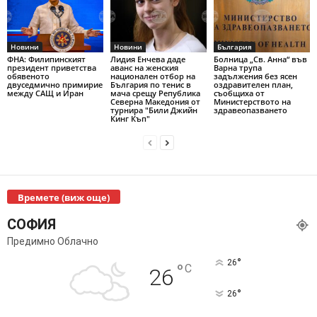
Новини
Новини
България
ФНА: Филипинският
Лидия Енчева даде
Болница „Св. Анна“ във
президент приветства
аванс на женския
Варна трупа
обявеното
национален отбор на
задължения без ясен
двуседмично примирие
България по тенис в
оздравителен план,
между САЩ и Иран
мача срещу Република
съобщиха от
Северна Македония от
Министерството на
турнира "Били Джийн
здравеопазването
Кинг Къп"
Времете (виж още)
СОФИЯ
Предимно Облачно
°
26
°
C
26
°
26