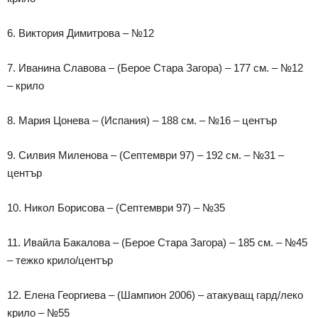
6. Виктория Димитрова – №12
7. Иванина Славова – (Берое Стара Загора) – 177 см. – №12
– крило
8. Мария Цонева – (Испания) – 188 см. – №16 – център
9. Силвия Миленова – (Септември 97) – 192 см. – №31 –
център
10. Никол Борисова – (Септември 97) – №35
11. Ивайла Бакалова – (Берое Стара Загора) – 185 см. – №45
– тежко крило/център
12. Елена Георгиева – (Шампион 2006) – атакуващ гард/леко
крило – №55