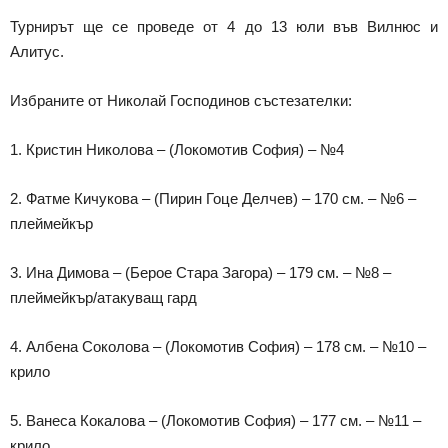
Турнирът ще се проведе от 4 до 13 юли във Вилнюс и
Алитус.
Избраните от Николай Господинов състезателки:
1. Кристин Николова – (Локомотив София) – №4
2. Фатме Кичукова – (Пирин Гоце Делчев) – 170 см. – №6 –
плеймейкър
3. Ина Димова – (Берое Стара Загора) – 179 см. – №8 –
плеймейкър/атакуващ гард
4. Албена Соколова – (Локомотив София) – 178 см. – №10 –
крило
5. Ванеса Кокалова – (Локомотив София) – 177 см. – №11 –
крило