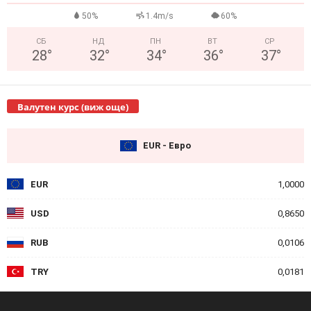
50%
1.4m/s
60%
СБ
НД
ПН
ВТ
СР
28
°
32
°
34
°
36
°
37
°
Валутен курс (виж още)
EUR - Евро
EUR
1,0000
USD
0,8650
RUB
0,0106
TRY
0,0181