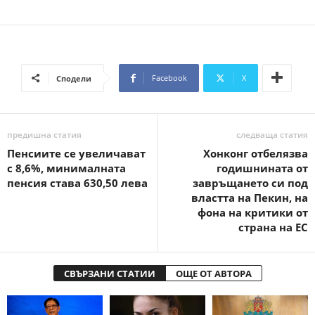
Facebook
X
Сподели
предишна статия
следваща статия
Пенсиите се увеличават
Хонконг отбелязва
с 8,6%, минималната
годишнината от
пенсия става 630,50 лева
завръщането си под
властта на Пекин, на
фона на критики от
страна на ЕС
СВЪРЗАНИ СТАТИИ
ОЩЕ ОТ АВТОРА