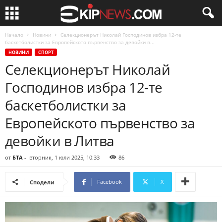
Начало
Новини
Селекционерът Николай Господинов избра 12-те
баскетболистки за Европейското първенство за девойки в...
НОВИНИ
СПОРТ
Селекционерът Николай
Господинов избра 12-те
баскетболистки за
Европейското първенство за
девойки в Литва
от
БТА
-
вторник, 1 юли 2025, 10:33
86
Facebook
X
Сподели