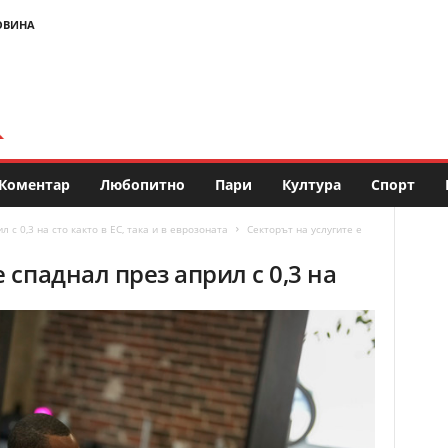
ОВИНА
Коментар
Любопитно
Пари
Култура
Спорт
 с 0,3 на сто както в ЕС, така и в еврозоната
Секторът на услугите е
 спаднал през април с 0,3 на