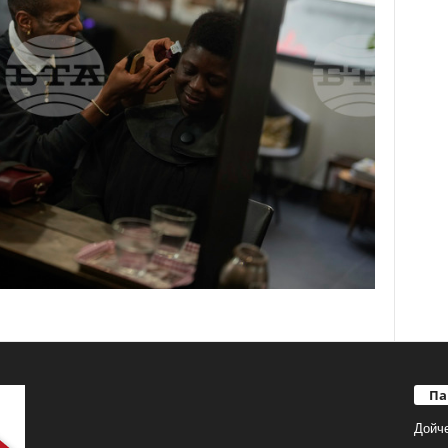
Па
Дойч