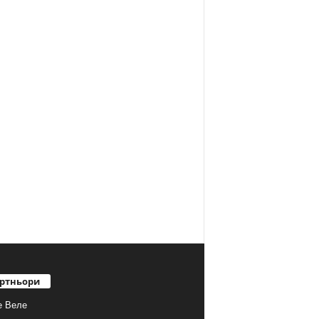
ртньори
е Веле