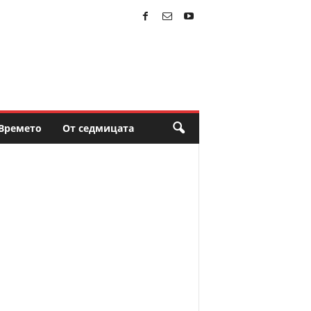
Времето
От седмицата