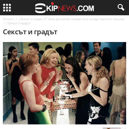
Начало
„Сексът и градът 3” няма да излезе заради спор между главните героини
Сексът и градът
Сексът и градът