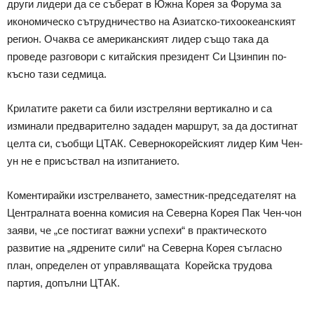
други лидери да се съберат в Южна Корея за Форума за
икономическо сътрудничество на Азиатско-тихоокеанският
регион. Очаква се американският лидер също така да
проведе разговори с китайския президент Си Цзинпин по-
късно тази седмица.
Крилатите ракети са били изстреляни вертикално и са
изминали предварително зададен маршрут, за да достигнат
целта си, съобщи ЦТАК. Севернокорейският лидер Ким Чен-
ун не е присъствал на изпитанието.
Коментирайки изстрелването, заместник-председателят на
Централната военна комисия на Северна Корея Пак Чен-чон
заяви, че „се постигат важни успехи“ в практическото
развитие на „ядрените сили“ на Северна Корея съгласно
план, определен от управляващата Корейска трудова
партия, допълни ЦТАК.