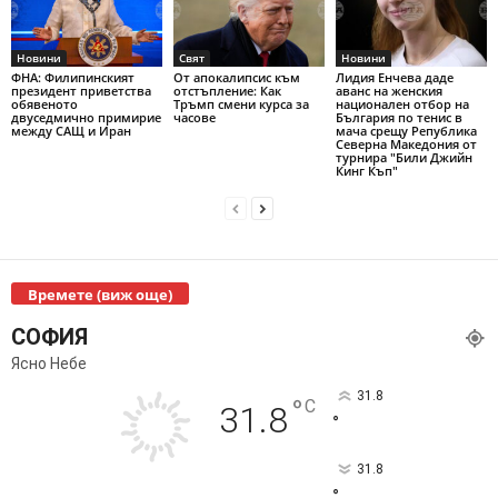
Новини
Свят
Новини
ФНА: Филипинският
От апокалипсис към
Лидия Енчева даде
президент приветства
отстъпление: Как
аванс на женския
обявеното
Тръмп смени курса за
национален отбор на
двуседмично примирие
часове
България по тенис в
между САЩ и Иран
мача срещу Република
Северна Македония от
турнира "Били Джийн
Кинг Къп"
Времете (виж още)
СОФИЯ
Ясно Небе
31.8
°
C
31.8
°
31.8
°