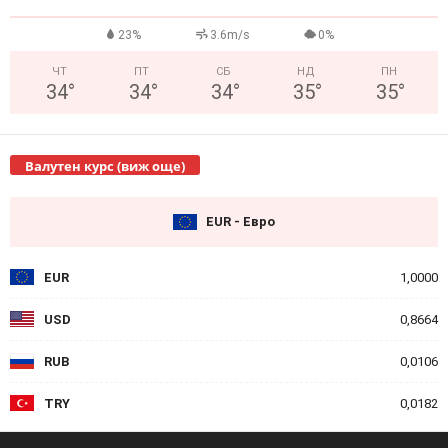
23%
3.6m/s
0%
ЧТ
ПТ
СБ
НД
ПН
34
°
34
°
34
°
35
°
35
°
Валутен курс (виж още)
EUR - Евро
EUR
1,0000
USD
0,8664
RUB
0,0106
TRY
0,0182