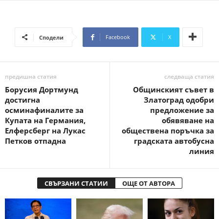
Facebook
X
Сподели
предишна статия
следваща статия
Борусия Дортмунд
Общинският съвет в
достигна
Златоград одобри
осминафиналите за
предложение за
Купата на Германия,
обявяване на
Елферсберг на Лукас
обществена поръчка за
Петков отпадна
градската автобусна
линия
СВЪРЗАНИ СТАТИИ
ОЩЕ ОТ АВТОРА