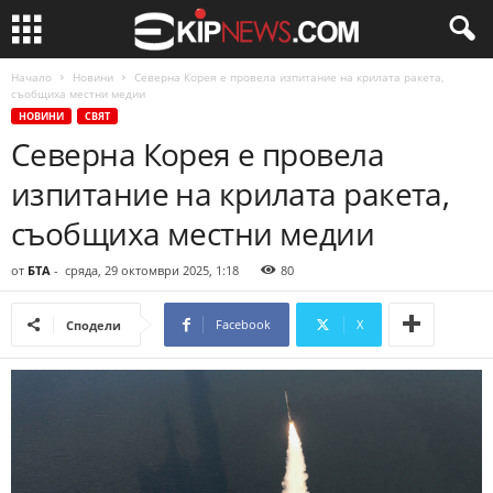
Начало
Новини
Северна Корея е провела изпитание на крилата ракета,
съобщиха местни медии
НОВИНИ
СВЯТ
Северна Корея е провела
изпитание на крилата ракета,
съобщиха местни медии
от
БТА
-
сряда, 29 октомври 2025, 1:18
80
Facebook
X
Сподели