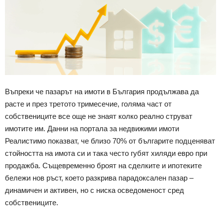
Въпреки че пазарът на имоти в България продължава да
расте и през третото тримесечие, голяма част от
собствениците все още не знаят колко реално струват
имотите им. Данни на портала за недвижими имоти
Реалистимо показват, че близо 70% от българите подценяват
стойността на имота си и така често губят хиляди евро при
продажба. Същевременно броят на сделките и ипотеките
бележи нов ръст, което разкрива парадоксален пазар –
динамичен и активен, но с ниска осведоменост сред
собствениците.