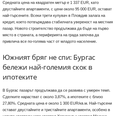
Средната цена на квадратен метър е 1 337 EUR, като
двустайните апартаменти, с цени около 95 000 EUR, остават
най-търсените. Всеки трети купувач в Пловдив залага на
кредит, което потвърждава стабилната увереност на местния
пазар. Новото строителство продължава да бъде на първо
място в страната, а периферията на града започва да
привлича все по-голяма част от младото население.
Южният бряг не спи: Бургас
бележи най-големия скок в
ипотеките
В Бургас пазарът продължава да се развива с умерен темп.
Сделките нарастват с около 3,87%, а ипотеките с близо
27,80%. Средната цена е около 1 300 EUR/кв.м. Най-търсени
остават двустайните и тристайните апартаменти, особено в