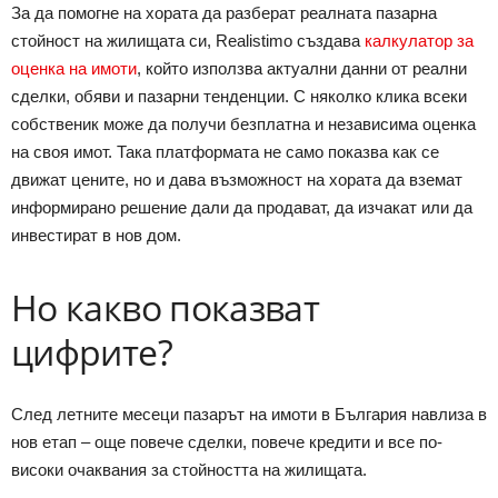
За да помогне на хората да разберат реалната пазарна
стойност на жилищата си, Realistimo създава
калкулатор за
оценка на имоти
, който използва актуални данни от реални
сделки, обяви и пазарни тенденции. С няколко клика всеки
собственик може да получи безплатна и независима оценка
на своя имот. Така платформата не само показва как се
движат цените, но и дава възможност на хората да вземат
информирано решение дали да продават, да изчакат или да
инвестират в нов дом.
Но какво показват
цифрите?
След летните месеци пазарът на имоти в България навлиза в
нов етап – още повече сделки, повече кредити и все по-
високи очаквания за стойността на жилищата.