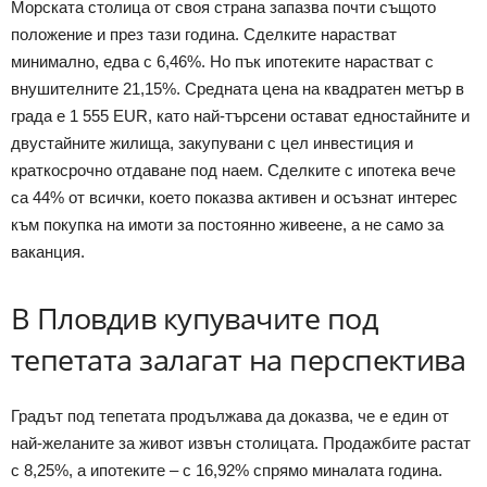
Морската столица от своя страна запазва почти същото
положение и през тази година. Сделките нарастват
минимално, едва с 6,46%. Но пък ипотеките нарастват с
внушителните 21,15%. Средната цена на квадратен метър в
града е 1 555 EUR, като най-търсени остават едностайните и
двустайните жилища, закупувани с цел инвестиция и
краткосрочно отдаване под наем. Сделките с ипотека вече
са 44% от всички, което показва активен и осъзнат интерес
към покупка на имоти за постоянно живеене, а не само за
ваканция.
В Пловдив купувачите под
тепетата залагат на перспектива
Градът под тепетата продължава да доказва, че е един от
най-желаните за живот извън столицата. Продажбите растат
с 8,25%, а ипотеките – с 16,92% спрямо миналата година.