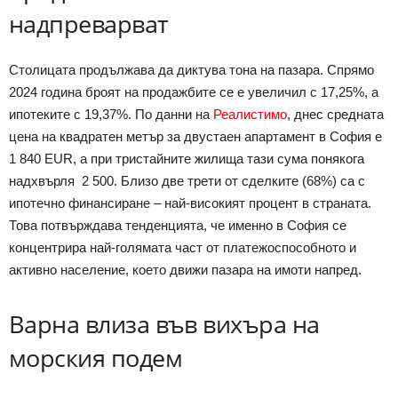
надпреварват
Столицата продължава да диктува тона на пазара. Спрямо
2024 година броят на продажбите се е увеличил с 17,25%, а
ипотеките с 19,37%. По данни на
Реалистимо
, днес средната
цена на квадратен метър за двустаен апартамент в София е
1 840 EUR, а при тристайните жилища тази сума понякога
надхвърля 2 500. Близо две трети от сделките (68%) са с
ипотечно финансиране – най-високият процент в страната.
Това потвърждава тенденцията, че именно в София се
концентрира най-голямата част от платежоспособното и
активно население, което движи пазара на имоти напред.
Варна влиза във вихъра на
морския подем