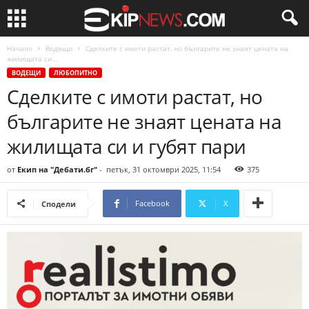
Начало
Водещи
Сделките с имоти растат, но българите не знаят цената на
жилищата си...
ВОДЕЩИ
ЛЮБОПИТНО
Сделките с имоти растат, но
българите не знаят цената на
жилищата си и губят пари
от
Екип на "Дебати.бг"
-
петък, 31 октомври 2025, 11:54
375
Facebook
X
Сподели