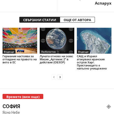
Аспарух
СВЪРЗАНИ СТАТИИ
ОЩЕ ОТ АВТОРА
Водещи
Любопитно
Водещи
Германия настоява за
Луната отново ни зове:
САЩ и Израел
отпадане на правото на
Мисия „Артемис 2“ в
атакуваха иранския
вето в ЕС
действие (ОБЗОР)
остров Харг.
Пристанището е
напълно унищожено
Времете (виж още)
СОФИЯ
Ясно Небе