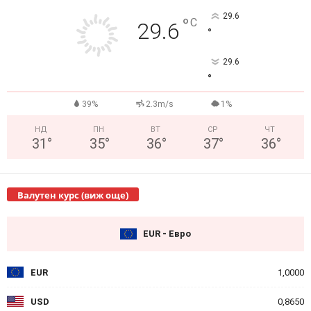
29.6
°
C
29.6
°
29.6
°
39%
2.3m/s
1%
НД
ПН
ВТ
СР
ЧТ
31
°
35
°
36
°
37
°
36
°
Валутен курс (виж още)
EUR - Евро
EUR
1,0000
USD
0,8650