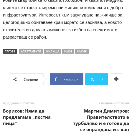
новите квартали като квартал Хоризонт и квартал Мадика,
където се строят съвременни жилищни комплекси с добра
инфраструктура. Интересът към закупуване на жилище за
целогодишно обитаване край морето се засилва, а новото
строителство дава възможност за избор на свеж имот в
разрастващ се район.
ТАГОВЕ
АПАРТАМЕНТИ
ЖИЛИЩА
ИМОТ
ИМОТИ
Facebook
X
Сподели
предишна статия
следваща статия
Борисов: Няма да
Мартин Димитров:
предлагаме „постна
Правителството е
пица“
турболяво и е готово да
се оправдава и с хан