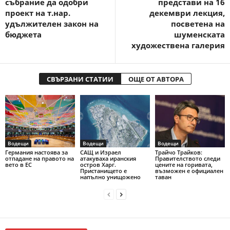
събрание да одобри
представи на 16
проект на т.нар.
декември лекция,
удължителен закон на
посветена на
бюджета
шуменската
художествена галерия
СВЪРЗАНИ СТАТИИ
ОЩЕ ОТ АВТОРА
Водещи
Водещи
Водещи
Германия настоява за
САЩ и Израел
Трайчо Трайков:
отпадане на правото на
атакуваха иранския
Правителството следи
вето в ЕС
остров Харг.
цените на горивата,
Пристанището е
възможен е официален
напълно унищожено
таван