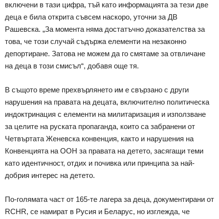
включени в тази цифра, тъй като информацията за тези две
деца е била открита съвсем наскоро, уточни за ДВ
Рашевска. „За момента няма достатъчно доказателства за
това, че този случай съдържа елементи на незаконно
депортиране. Затова не можем да го смятаме за отвличане
на деца в този смисъл“, добавя още тя.
В същото време прехвърлянето им е свързано с други
нарушения на правата на децата, включително политическа
индоктринация с елементи на милитаризация и използване
за целите на руската пропаганда, които са забранени от
Четвъртата Женевска конвенция, както и нарушения на
Конвенцията на ООН за правата на детето, засягащи теми
като идентичност, отдих и почивка или принципа за най-
добрия интерес на детето.
По-голямата част от 165-те лагера за деца, документирани от
RCHR, се намират в Русия и Беларус, но изглежда, че