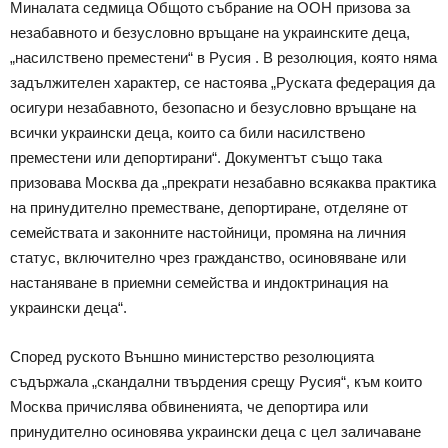
Миналата седмица Общото събрание на ООН призова за
незабавното и безусловно връщане на украинските деца,
„насилствено преместени“ в Русия . В резолюция, която няма
задължителен характер, се настоява „Руската федерация да
осигури незабавното, безопасно и безусловно връщане на
всички украински деца, които са били насилствено
преместени или депортирани“. Документът също така
призовава Москва да „прекрати незабавно всякаква практика
на принудително преместване, депортиране, отделяне от
семействата и законните настойници, промяна на личния
статус, включително чрез гражданство, осиновяване или
настаняване в приемни семейства и индоктринация на
украински деца“.
Според руското Външно министерство резолюцията
съдържала „скандални твърдения срещу Русия“, към които
Москва причислява обвиненията, че депортира или
принудително осиновява украински деца с цел заличаване