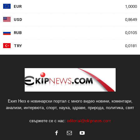
EUR
1,0000
USD
0,8649
RUB
0,0105
TRY
0,0181
Екип Нюз е новинарски портал с много видео новини, коментари,
анализи, интервюта, спорт, наука, здраве, природа, политика, свят
свържете се с нас:
editorial@ekipnews.com