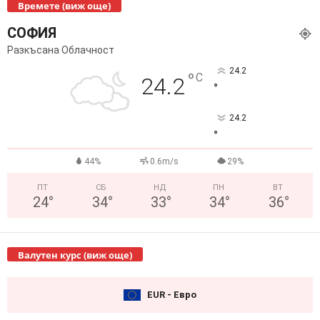
Времете (виж още)
СОФИЯ
Разкъсана Облачност
24.2
°
C
24.2
°
24.2
°
44%
0.6m/s
29%
ПТ
СБ
НД
ПН
ВТ
24
°
34
°
33
°
34
°
36
°
Валутен курс (виж още)
EUR - Евро