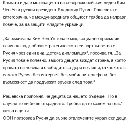
Каквато и да е мотивацията на севернокорейския лидер Ким
Чен Ун и руския президент Владимир Путин, Рашевска е
категорична, че международната общност трябва да направи
повече, за да защити младите украинци.
„За режима на Ким Чен Ун това е мек, социално приемлив
начин да задълбочи стратегическото си партньорство с
Русия чрез един вид „детска дипломация“, посочва тя. „За
Русия това е полезно, защото децата виждат страна, в която
правата на човека и свободите са дори по-лоши, отколкото в
самата Русия: без интернет, без мобилни телефони, без
възможност да поддържат връзка след това.“
Рашевска припомня, че децата са нашето бъдеще. „Но в
случая то ни беше откраднато. Трябва да го кажем на глас“,
казва още тя.
ООН призовава Русия да върне отвлечените украински деца