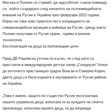
Москва и Пхенян се стремят да задълбочат съюза помежду
си , който създадоха след началото на пълномащабната
инвазия на Русия в Украйна през февруари 2022 година.
Израз на това ново приятелство е изпращането на
севернокорейски муниции и войници на Русия, срещу което
Пхенян получава от Русия храни , гориво и военна
технология.
Експлоатация на деца за пропагандни цели
Пред ДВ Рашевска уточни по-късно, че след като са
престояли в международния детски лагер „Сонгдоуон“ близо
до източното пристанищно градче Вонсан в Северна Корея,
двете деца са били върнати в окупираните от Русия райони
на Украйна.
„Това е важно, защото по същество Русия експлоатира
нашите украински деца, използва ги за нуждите на своята
пропаганда, използва нашите деца, за да изгражда