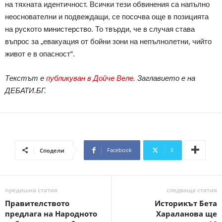
на тяхната идентичност. Всички тези обвинения са напълно
неоснователни и подвеждащи, се посочва още в позицията
на руското министерство. То твърди, че в случая става
въпрос за „евакуация от бойни зони на непълнолетни, чийто
живот е в опасност“.
Текстът е
публикуван в Дойче Веле
. Заглавието е на
ДЕБАТИ.БГ.
Facebook
X
Сподели
предишна статия
следваща статия
Правителството
Историкът Бета
предлага на Народното
Хараланова ще