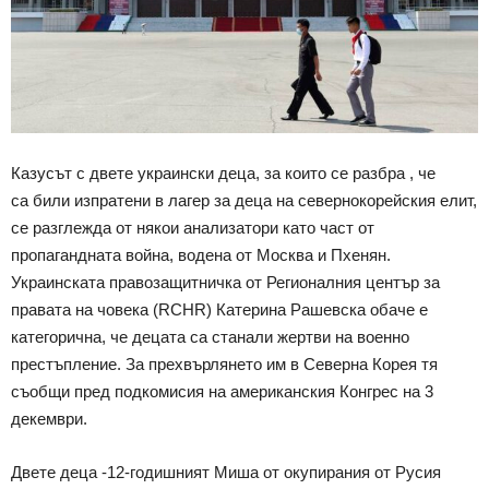
Казусът с двете украински деца, за които се разбра , че
са били изпратени в лагер за деца на севернокорейския елит,
се разглежда от някои анализатори като част от
пропагандната война, водена от Москва и Пхенян.
Украинската правозащитничка от Регионалния център за
правата на човека (RCHR) Катерина Рашевска обаче е
категорична, че децата са станали жертви на военно
престъпление. За прехвърлянето им в Северна Корея тя
съобщи пред подкомисия на американския Конгрес на 3
декември.
Двете деца -12-годишният Миша от окупирания от Русия