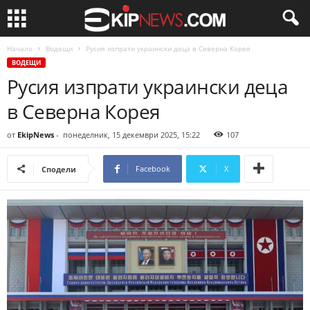
Начало
Водещи
Русия изпрати украински деца в Северна Корея
ВОДЕЩИ
Русия изпрати украински деца
в Северна Корея
от
EkipNews
-
понеделник, 15 декември 2025, 15:22
107
Facebook
X
Сподели