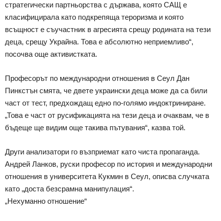
стратегически партньорства с държава, която САЩ е
класифицирала като подкрепяща тероризма и която
всъщност е съучастник в агресията срещу родината на тези
деца, срещу Украйна. Това е абсолютно неприемливо“,
посочва още активистката.
Професорът по международни отношения в Сеул Дан
Пинкстън смята, че двете украински деца може да са били
част от тест, предхождащ едно по-голямо индоктриниране.
„Това е част от русификацията на тези деца и очаквам, че в
бъдеще ще видим още такива пътувания“, казва той.
Други анализатори го възприемат като чиста пропаганда.
Андрей Ланков, руски професор по история и международни
отношения в университета Кукмин в Сеул, описва случката
като „доста безсрамна манипулация“.
„Нехуманно отношение“