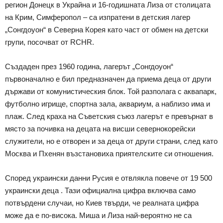
регион Донецк в Украйна и 16-годишната Лиза от столицата
на Крим, Симферопол – са изпратени в детския лагер
„Сонгдоуон“ в Северна Корея като част от обмен на детски
групи, посочват от RCHR.
Създаден през 1960 година, лагерът „Сонгдоуон“
първоначално е бил предназначен да приема деца от други
държави от комунистическия блок. Той разполага с аквапарк,
футболно игрище, спортна зала, аквариум, а наблизо има и
плаж. След краха на Съветския съюз лагерът е превърнат в
място за почивка на децата на висши севернокорейски
служители, но е отворен и за деца от други страни, след като
Москва и Пхенян възстановиха приятелските си отношения.
Според украински данни Русия е отвлякла повече от 19 500
украински деца . Тази официална цифра включва само
потвърдени случаи, но Киев твърди, че реалната цифра
може да е по-висока. Миша и Лиза най-вероятно не са