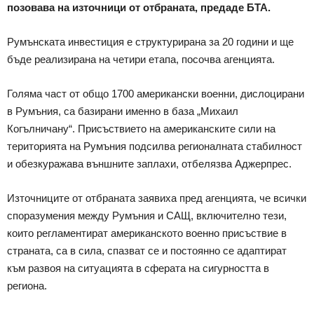
позовава на източници от отбраната, предаде БТА.
Румънската инвестиция е структурирана за 20 години и ще
бъде реализирана на четири етапа, посочва агенцията.
Голяма част от общо 1700 американски военни, дислоцирани
в Румъния, са базирани именно в база „Михаил
Когълничану“. Присъствието на американските сили на
територията на Румъния подсилва регионалната стабилност
и обезкуражава външните заплахи, отбелязва Аджерпрес.
Източниците от отбраната заявиха пред агенцията, че всички
споразумения между Румъния и САЩ, включително тези,
които регламентират американското военно присъствие в
страната, са в сила, спазват се и постоянно се адаптират
към развоя на ситуацията в сферата на сигурността в
региона.