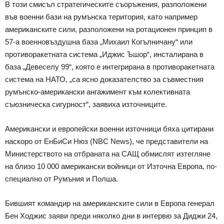
В този смисъл стратегическите съоръжения, разположени
във военни бази на румънска територия, като например
американските сили, разположени на ротационен принцип в
57-а военновъздушна база „Михаил Когълничану“ или
противоракетната система „Иджис Ъшор“, инсталирана в
база „Девеселу 99“, която е интегрирана в противоракетната
система на НАТО, „са ясно доказателство за съвместния
румънско-американски ангажимент към колективната
съюзническа сигурност“, заявиха източниците.
Американски и европейски военни източници бяха цитирани
наскоро от ЕнБиСи Нюз (NBC News), че представители на
Министерството на отбраната на САЩ обмислят изтегляне
на близо 10 000 американски войници от Източна Европа, по-
специално от Румъния и Полша.
Бившият командир на американските сили в Европа генерал
Бен Ходжис заяви преди няколко дни в интервю за Диджи 24,