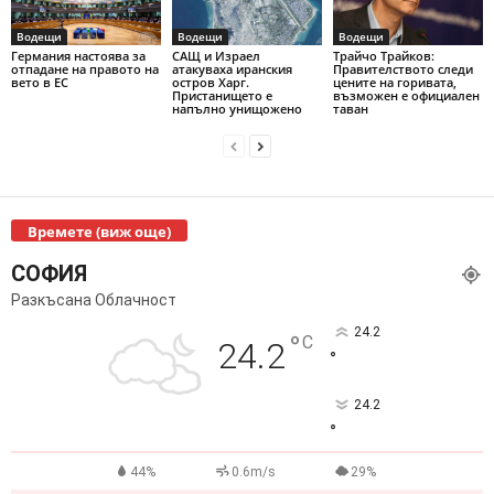
Водещи
Водещи
Водещи
Германия настоява за
САЩ и Израел
Трайчо Трайков:
отпадане на правото на
атакуваха иранския
Правителството следи
вето в ЕС
остров Харг.
цените на горивата,
Пристанището е
възможен е официален
напълно унищожено
таван
Времете (виж още)
СОФИЯ
Разкъсана Облачност
24.2
°
C
24.2
°
24.2
°
44%
0.6m/s
29%