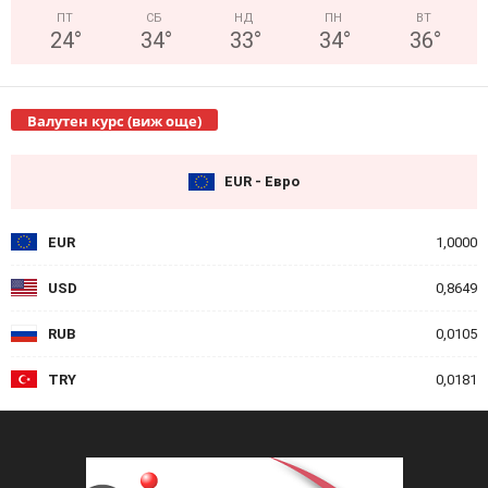
ПТ
СБ
НД
ПН
ВТ
24
°
34
°
33
°
34
°
36
°
Валутен курс (виж още)
EUR - Евро
EUR
1,0000
USD
0,8649
RUB
0,0105
TRY
0,0181