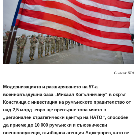
Снимка: БТА
Модернизацията и разширяването на 57-а
военновъздушна база „Михаил Когълничану“ в окръг
Констанца с инвестиция на румънското правителство от
над 2,5 млрд. евро ще превърне това място в
„регионален стратегически център на НАТО“, способен
да приеме до 10 000 румънски и съюзнически
военнослужещи, съобщава агенция Аджерпрес, като се