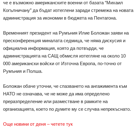
че e възможно американските военни от базата “Михаил
Когълничану” да бъдат изтеглени заради стремежа на новата
администрация за икономии в бюджета на Пентагона.
Временният президент на Румъния Илие Боложан заяви на
пресконференция миналата седмица, че няма дискусия и
официална информация, която да потвърди, че
администрацията на САЩ обмисля изтегляне на около 10
000 американски войски от Източна Европа, по-точно от
Румъния и Полша.
Боложан обаче уточни, че спазването на ангажимента към
НАТО не означава, че не може да има определено
преразпределение или разместване в рамките на
организацията, което по думите му се случва непрекъснато.
Още новини от деня – четете тук