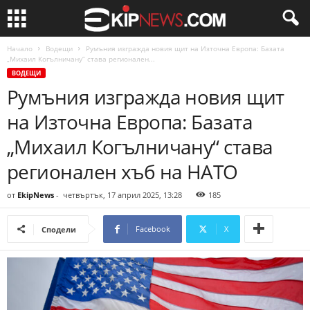
Начало
Водещи
Румъния изгражда новия щит на Източна Европа: Базата
„Михаил Когълничану“ става регионален...
ВОДЕЩИ
Румъния изгражда новия щит
на Източна Европа: Базата
„Михаил Когълничану“ става
регионален хъб на НАТО
от
EkipNews
-
четвъртък, 17 април 2025, 13:28
185
Facebook
X
Сподели