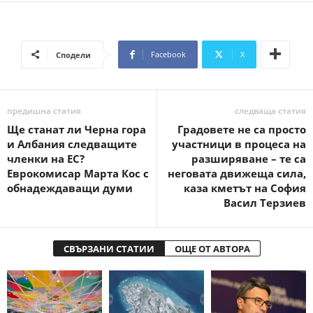
Facebook
X
Сподели
предишна статия
следваща статия
Ще станат ли Черна гора
Градовете не са просто
и Албания следващите
участници в процеса на
членки на ЕС?
разширяване – те са
Еврокомисар Марта Кос с
неговата движеща сила,
обнадеждаващи думи
каза кметът на София
Васил Терзиев
СВЪРЗАНИ СТАТИИ
ОЩЕ ОТ АВТОРА