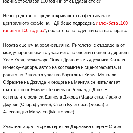
година отбелязва 100 години от създаването си.
Непосредствено преди откриването на фестивала в
централното фоайе на НДК беше подредена
изложбата „100
години в 100 кадъра“
, посветена на годишнината на операта.
Новата сценична реализация на „Риголето“ е създадена от
международен екип с участието на оперния певец и диригент
Хосе Кура, режисьора Огнян Драганов и художника Каталин
Йонеску-Арборе, автор на костюмите и сценографията. В
ролята на Риголето участва баритонът Кирил Манолов.
Образите на Джилда и херцога на Мантуа се изпълняват
съответно от Емилия Терзиева и Рейналдо Дроз. В
останалите роли са Даниела Дякова (Мадалена), Ивайло
Джуров (Спарафучиле), Стоян Буюклиев (Борса) и
Александър Марулев (Монтероне).
Участват хорът и оркестърът на Държавна опера – Стара