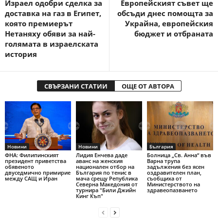
Израел одобри сделка за
Европейският съвет ще
доставка на газ в Египет,
обсъди днес помощта за
която премиерът
Украйна, европейския
Нетаняху обяви за най-
бюджет и отбраната
голямата в израелската
история
СВЪРЗАНИ СТАТИИ
ОЩЕ ОТ АВТОРА
Новини
Новини
България
ФНА: Филипинският
Лидия Енчева даде
Болница „Св. Анна“ във
президент приветства
аванс на женския
Варна трупа
обявеното
национален отбор на
задължения без ясен
двуседмично примирие
България по тенис в
оздравителен план,
между САЩ и Иран
мача срещу Република
съобщиха от
Северна Македония от
Министерството на
турнира "Били Джийн
здравеопазването
Кинг Къп"