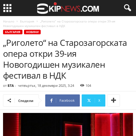
Начало
България
„Риголето“ на Старозагорската опера откри 39-ия
Новогодишен музикален фестивал в НДК
БЪЛГАРИЯ
НОВИНИ
„Риголето“ на Старозагорската
опера откри 39-ия
Новогодишен музикален
фестивал в НДК
от
БТА
-
четвъртък, 18 декември 2025, 3:24
104
Facebook
X
Сподели