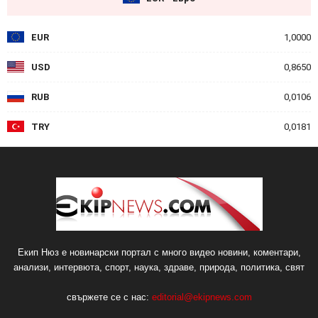
EUR
1,0000
USD
0,8650
RUB
0,0106
TRY
0,0181
Екип Нюз е новинарски портал с много видео новини, коментари,
анализи, интервюта, спорт, наука, здраве, природа, политика, свят
свържете се с нас:
editorial@ekipnews.com