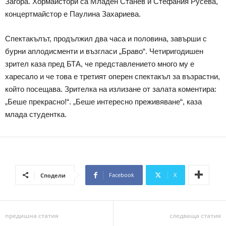
Загора. Хормайстори са Младен Станев и Стефания Русева,
концертмайстор е Паулина Захариева.
Спектакълът, продължил два часа и половина, завърши с
бурни аплодисменти и възгласи „Браво“. Четиригодишен
зрител каза пред БТА, че представлението много му е
харесало и че това е третият оперен спектакъл за възрастни,
който посещава. Зрителка на излизане от залата коментира:
„Беше прекрасно!“. „Беше интересно преживяване“, каза
млада студентка.
Facebook
X
Сподели
предишна статия
следваща статия