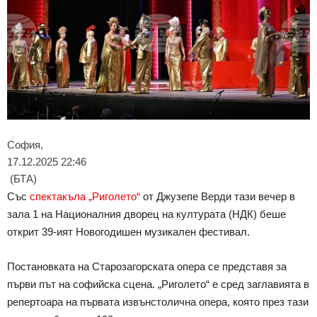
София,
17.12.2025 22:46
(БТА)
Със
спектакъла „Риголето“
от Джузепе Верди тази вечер в
зала 1 на Националния дворец на културата (НДК) беше
открит 39-ият Новогодишен музикален фестивал.
Постановката на Старозагорската опера се представя за
първи път на софийска сцена. „Риголето“ е сред заглавията в
репертоара на първата извънстолична опера, която през тази