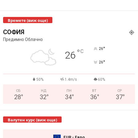
Времете (виж още)
СОФИЯ
Предимно Облачно
°
26
°
C
26
°
26
50%
1.4m/s
60%
СБ
НД
ПН
ВТ
СР
28
°
32
°
34
°
36
°
37
°
Валутен курс (виж още)
EUR - Евро