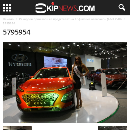
Начало
Рекорден брой коли се представят на Софийския автосалон (ГАЛЕРИЯ)
5795954
5795954