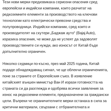
Тези нови мерки предизвикаха сериозни опасения сред
европейски и индийски компании, които разчитат на
редкоземните елементи за производството на ключови
технологии като електрически превозни средства и
полупроводници. Индийски компании, сред които и
производителят на скутери „Баджаж ауто“ (Bajaj Auto),
изразиха опасения, че може да не успеят да задоволят
производствените си нужди, ако износът от Китай бъде
допълнително ограничен.
Няколко седмици по-късно, през май 2025 година, Китай
подаде обнадеждаващ сигнал, че ще облекчи ограниченията,
поне за страните от Европейския съюз. В изявление
китайският външен министър Ван И изрази готовността на
страната си да разглежда и одобрява всички заявления за
износ на редкоземни елементи, предназначени за граждански
цели. Въпреки че ограничителните мерки останаха в сила за
критични материали, свързани с отбранителната и