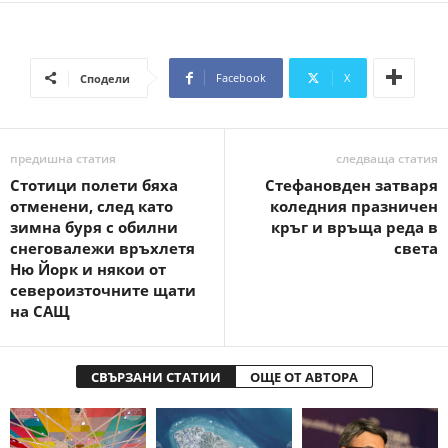
Facebook
X
Сподели
предишна статия
следваща статия
Стотици полети бяха
Стефановден затваря
отменени, след като
коледния празничен
зимна буря с обилни
кръг и връща реда в
снеговалежи връхлетя
света
Ню Йорк и някои от
североизточните щати
на САЩ
СВЪРЗАНИ СТАТИИ
ОЩЕ ОТ АВТОРА