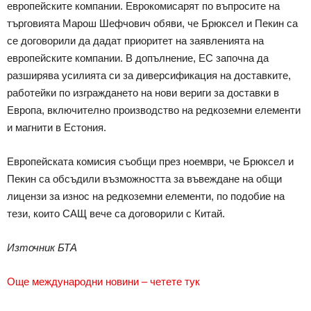
европейските компании. Еврокомисарят по въпросите на
търговията Марош Шефчович обяви, че Брюксел и Пекин са
се договорили да дадат приоритет на заявленията на
европейските компании. В допълнение, ЕС започна да
разширява усилията си за диверсификация на доставките,
работейки по изграждането на нови вериги за доставки в
Европа, включително производство на редкоземни елементи
и магнити в Естония.
Европейската комисия съобщи през ноември, че Брюксел и
Пекин са обсъдили възможността за въвеждане на общи
лицензи за износ на редкоземни елементи, по подобие на
тези, които САЩ вече са договорили с Китай.
Източник БТА
Още международни новини – четете тук