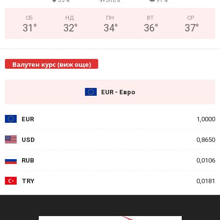
33%
3m/s
91%
СБ
НД
ПН
ВТ
СР
31
°
32
°
34
°
36
°
37
°
Валутен курс (виж още)
EUR - Евро
EUR
1,0000
USD
0,8650
RUB
0,0106
TRY
0,0181