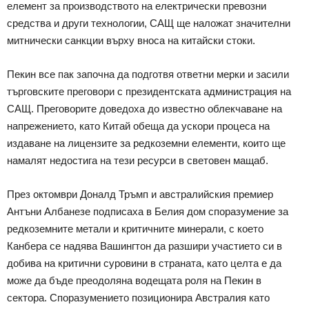
елемент за производството на електрически превозни
средства и други технологии, САЩ ще наложат значителни
митнически санкции върху вноса на китайски стоки.
Пекин все пак започна да подготвя ответни мерки и засили
търговските преговори с президентската администрация на
САЩ. Преговорите доведоха до известно облекчаване на
напрежението, като Китай обеща да ускори процеса на
издаване на лицензите за редкоземни елементи, които ще
намалят недостига на тези ресурси в световен мащаб.
През октомври Доналд Тръмп и австралийския премиер
Антъни Албанезе подписаха в Белия дом споразумение за
редкоземните метали и критичните минерали, с което
Канбера се надява Вашингтон да разшири участието си в
добива на критични суровини в страната, като целта е да
може да бъде преодоляна водещата роля на Пекин в
сектора. Споразумението позиционира Австралия като