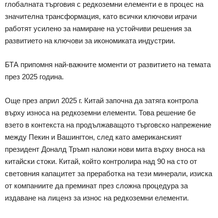
глобалната търговия с редкоземни елементи е в процес на
значителна трансформация, като всички ключови играчи
работят усилено за намиране на устойчиви решения за
развитието на ключови за икономиката индустрии.
БТА припомня най-важните моменти от развитието на темата
през 2025 година.
Още през април 2025 г. Китай започна да затяга контрола
върху износа на редкоземни елементи. Това решение бе
взето в контекста на продължаващото търговско напрежение
между Пекин и Вашингтон, след като американският
президент Доналд Тръмп наложи нови мита върху вноса на
китайски стоки. Китай, който контролира над 90 на сто от
световния капацитет за преработка на тези минерали, изиска
от компаниите да преминат през сложна процедура за
издаване на лиценз за износ на редкоземни елементи.