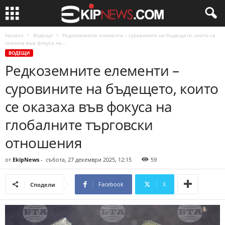
Начало
Водещи
Редкоземните елементи – суровините на бъдещето, които се
оказаха във фокуса на...
ВОДЕЩИ
Редкоземните елементи –
суровините на бъдещето, които
се оказаха във фокуса на
глобалните търговски
отношения
от
EkipNews
-
събота, 27 декември 2025, 12:15
59
Facebook
X
Сподели