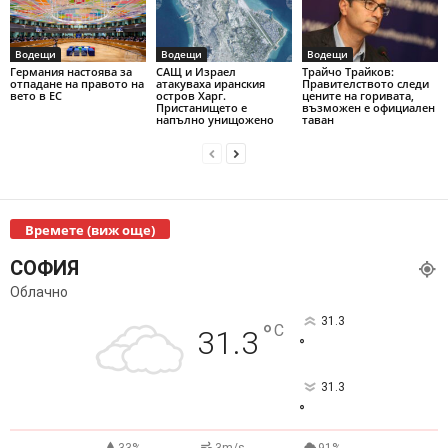
Водещи
Водещи
Водещи
Германия настоява за
САЩ и Израел
Трайчо Трайков:
отпадане на правото на
атакуваха иранския
Правителството следи
вето в ЕС
остров Харг.
цените на горивата,
Пристанището е
възможен е официален
напълно унищожено
таван
Времете (виж още)
СОФИЯ
Облачно
31.3
°
C
31.3
°
31.3
°