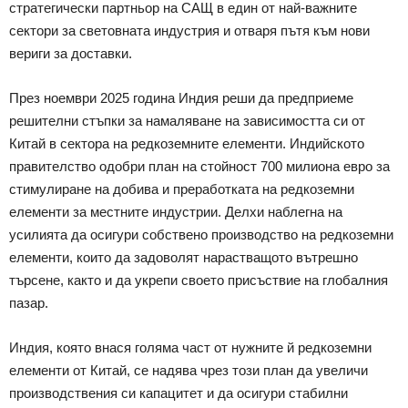
стратегически партньор на САЩ в един от най-важните
сектори за световната индустрия и отваря пътя към нови
вериги за доставки.
През ноември 2025 година Индия реши да предприеме
решителни стъпки за намаляване на зависимостта си от
Китай в сектора на редкоземните елементи. Индийското
правителство одобри план на стойност 700 милиона евро за
стимулиране на добива и преработката на редкоземни
елементи за местните индустрии. Делхи наблегна на
усилията да осигури собствено производство на редкоземни
елементи, които да задоволят нарастващото вътрешно
търсене, както и да укрепи своето присъствие на глобалния
пазар.
Индия, която внася голяма част от нужните й редкоземни
елементи от Китай, се надява чрез този план да увеличи
производствения си капацитет и да осигури стабилни