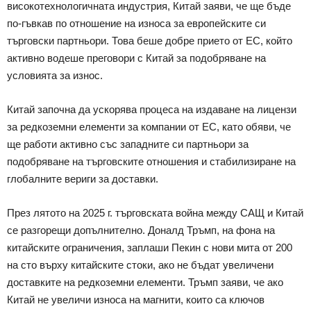
високотехнологичната индустрия, Китай заяви, че ще бъде
по-гъвкав по отношение на износа за европейските си
търговски партньори. Това беше добре прието от ЕС, който
активно водеше преговори с Китай за подобряване на
условията за износ.
Китай започна да ускорява процеса на издаване на лицензи
за редкоземни елементи за компании от ЕС, като обяви, че
ще работи активно със западните си партньори за
подобряване на търговските отношения и стабилизиране на
глобалните вериги за доставки.
През лятото на 2025 г. търговската война между САЩ и Китай
се разгорещи допълнително. Доналд Тръмп, на фона на
китайските ограничения, заплаши Пекин с нови мита от 200
на сто върху китайските стоки, ако не бъдат увеличени
доставките на редкоземни елементи. Тръмп заяви, че ако
Китай не увеличи износа на магнити, които са ключов