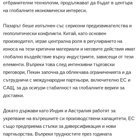
отбранителни технологии, продължават да бъдат в центъра
на глобалните икономически интереси.
Пазарът беше изпълнен със сериозни предизвикателства и
геополитически конфликти. Китай, като основен
производител, играе централна роля в регулирането на
износа на тези критични материали и неговите действия имат
глобално въздействие върху индустриите, зависещи от тези
елементи. Въпреки това след интензивни търговски
преговори, Пекин започна да облекчава ограниченията и да
сътрудничи с международни партньори, включително ЕС и
САЩ, за да осигури стабилност на глобалните вериги за
доставки.
Докато държави като Индия и Австралия работят за
укрепване на вътрешните си производствени капацитети, ЕС
също предприема стъпки за диверсификация и нови
партньорства. Въпреки трудностите през годината