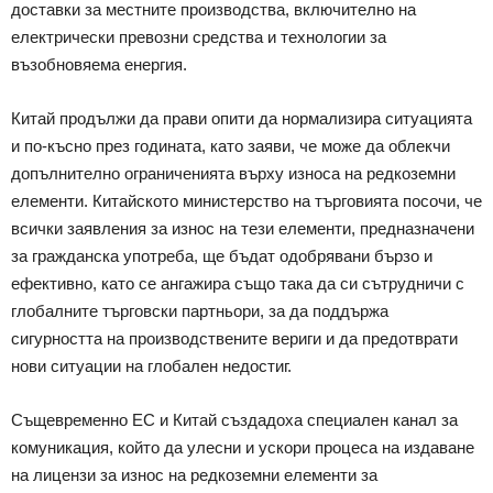
доставки за местните производства, включително на
електрически превозни средства и технологии за
възобновяема енергия.
Китай продължи да прави опити да нормализира ситуацията
и по-късно през годината, като заяви, че може да облекчи
допълнително ограниченията върху износа на редкоземни
елементи. Китайското министерство на търговията посочи, че
всички заявления за износ на тези елементи, предназначени
за гражданска употреба, ще бъдат одобрявани бързо и
ефективно, като се ангажира също така да си сътрудничи с
глобалните търговски партньори, за да поддържа
сигурността на производствените вериги и да предотврати
нови ситуации на глобален недостиг.
Същевременно ЕС и Китай създадоха специален канал за
комуникация, който да улесни и ускори процеса на издаване
на лицензи за износ на редкоземни елементи за