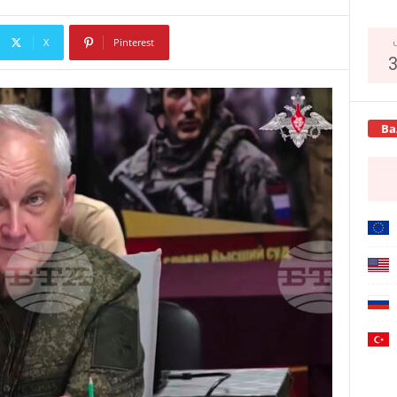
X
Pinterest
Copy URL
Ва