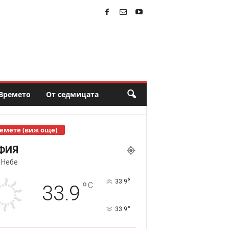
Времето
От седмицата
емете (виж още)
ФИЯ
 Небе
°
33.9
°
C
33.9
°
33.9