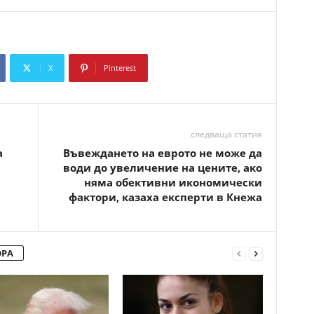
X
Pinterest
Copy URL
следваща статия
а
Въвеждането на еврото не може да
води до увеличение на цените, ако
няма обективни икономически
фактори, казаха експерти в Кнежа
ОРА