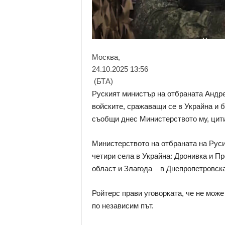
Москва,
24.10.2025 13:56
(БТА)
Руският министър на отбраната Андре
войските, сражаващи се в Украйна и 
съобщи днес Министерството му, цити
Министерството на отбраната на Руси
четири села в Украйна: Дронивка и Пр
област и Злагода – в Днепропетровска
Ройтерс прави уговорката, че не мож
по независим път.