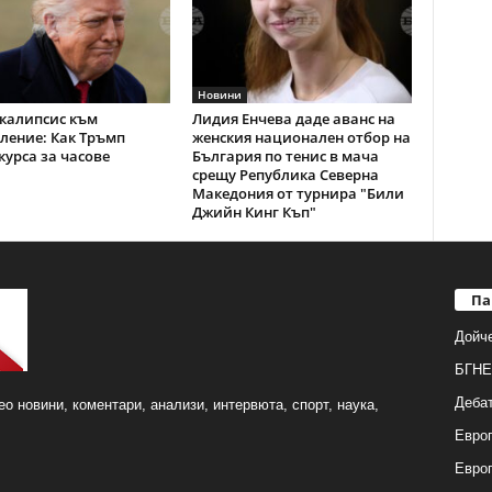
Новини
калипсис към
Лидия Енчева даде аванс на
ление: Как Тръмп
женския национален отбор на
курса за часове
България по тенис в мача
срещу Република Северна
Македония от турнира "Били
Джийн Кинг Къп"
Па
Дойч
БГНЕ
Деба
о новини, коментари, анализи, интервюта, спорт, наука,
Европ
Евро