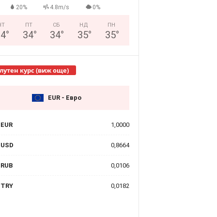
20%
4.8m/s
0%
ЧТ
ПТ
СБ
НД
ПН
34
°
34
°
34
°
35
°
35
°
лутен курс (виж още)
EUR - Евро
EUR
1,0000
USD
0,8664
RUB
0,0106
TRY
0,0182