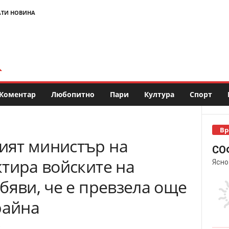
АТИ НОВИНА
Коментар
Любопитно
Пари
Култура
Спорт
Вр
ият министър на
СО
тира войските на
Ясно
бяви, че е превзела още
райна