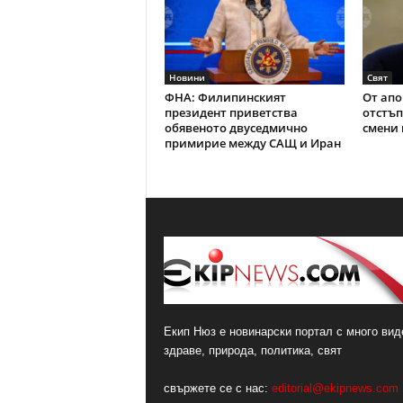
Новини
Свят
ФНА: Филипинският
От апо
президент приветства
отстъп
обявеното двуседмично
смени 
примирие между САЩ и Иран
Екип Нюз е новинарски портал с много виде
здраве, природа, политика, свят
свържете се с нас:
editorial@ekipnews.com