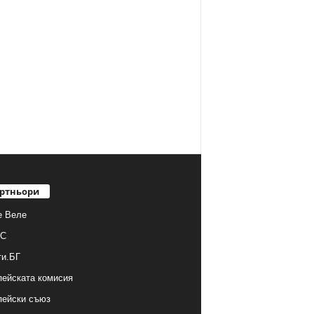
ртньори
е Веле
С
ти.БГ
ейската комисия
пейски съюз