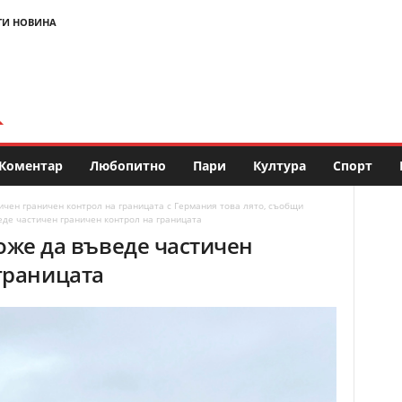
ТИ НОВИНА
Коментар
Любопитно
Пари
Култура
Спорт
ен граничен контрол на границата с Германия това лято, съобщи
е частичен граничен контрол на границата
же да въведе частичен
границата