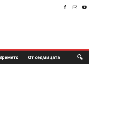
Времето
От седмицата