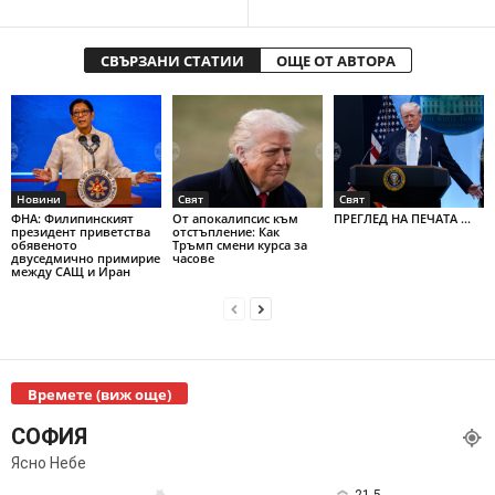
СВЪРЗАНИ СТАТИИ
ОЩЕ ОТ АВТОРА
Новини
Свят
Свят
ФНА: Филипинският
От апокалипсис към
ПРЕГЛЕД НА ПЕЧАТА ...
президент приветства
отстъпление: Как
обявеното
Тръмп смени курса за
двуседмично примирие
часове
между САЩ и Иран
Времете (виж още)
СОФИЯ
Ясно Небе
21.5