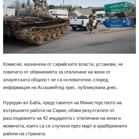
Комисия, назначена от сирийските власти, установи, че
повечето от обвиненията за отвличане на жени от
алауитската общност не са основателни, според
информация на Асошиейтед прес, публикувана днес.
Нуредин ал Баба, представител на Министерството на
вътрешните работи на Сирия, обяви резултатите от
разследването на 42 инцидента с отвличане на жени и
момичета, които са се случили през март в крайбрежните
райони на страната.