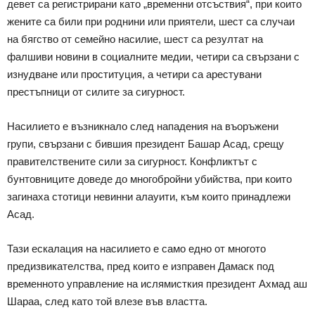
девет са регистрирани като „временни отсъствия“, при които
жените са били при роднини или приятели, шест са случаи
на бягство от семейно насилие, шест са резултат на
фалшиви новини в социалните медии, четири са свързани с
изнудване или проституция, а четири са арестувани
престъпници от силите за сигурност.
Насилието е възникнало след нападения на въоръжени
групи, свързани с бившия президент Башар Асад, срещу
правителствените сили за сигурност. Конфликтът с
бунтовниците доведе до многобройни убийства, при които
загинаха стотици невинни алауити, към които принадлежи
Асад.
Тази ескалация на насилието е само едно от многото
предизвикателства, пред които е изправен Дамаск под
временното управление на ислямисткия президент Ахмад аш
Шараа, след като той влезе във властта.