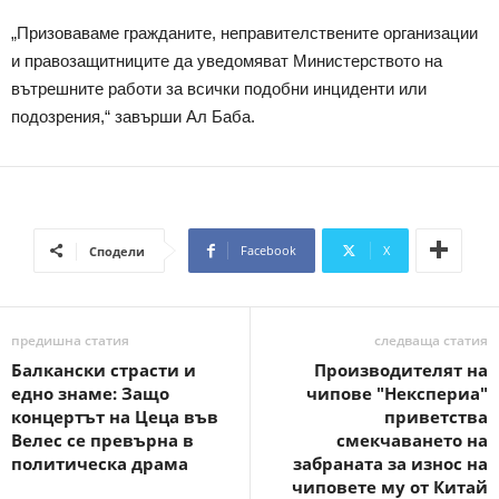
„Призоваваме гражданите, неправителствените организации
и правозащитниците да уведомяват Министерството на
вътрешните работи за всички подобни инциденти или
подозрения,“ завърши Ал Баба.
Facebook
X
Сподели
предишна статия
следваща статия
Балкански страсти и
Производителят на
едно знаме: Защо
чипове "Некспериа"
концертът на Цеца във
приветства
Велес се превърна в
смекчаването на
политическа драма
забраната за износ на
чиповете му от Китай