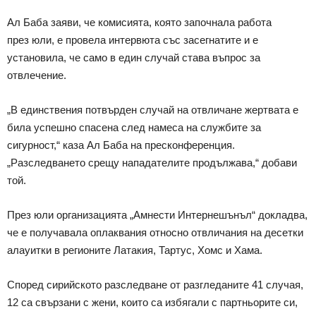
Ал Баба заяви, че комисията, която започнала работа
през юли, е провела интервюта със засегнатите и е
установила, че само в един случай става въпрос за
отвлечение.
„В единствения потвърден случай на отвличане жертвата е
била успешно спасена след намеса на службите за
сигурност,“ каза Ал Баба на пресконференция.
„Разследването срещу нападателите продължава,“ добави
той.
През юли организацията „Амнести Интернешънъл“ докладва,
че е получавала оплаквания относно отвличания на десетки
алауитки в регионите Латакия, Тартус, Хомс и Хама.
Според сирийското разследване от разгледаните 41 случая,
12 са свързани с жени, които са избягали с партньорите си,