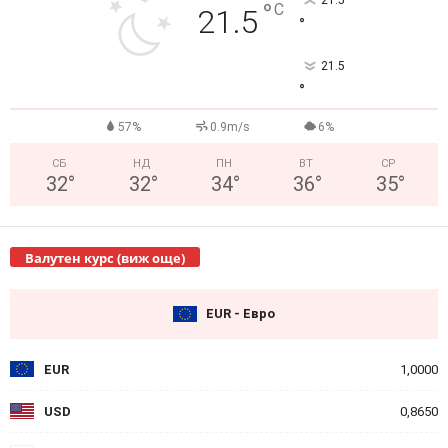
°
C
21.5
°
21.5
°
57%
0.9m/s
6%
СБ
НД
ПН
ВТ
СР
32
°
32
°
34
°
36
°
35
°
Валутен курс (виж още)
EUR - Евро
EUR
1,0000
USD
0,8650