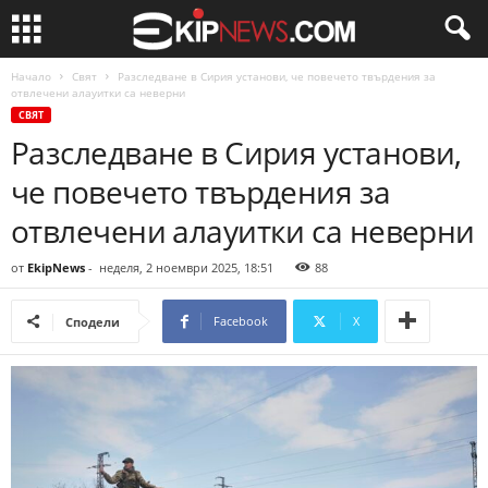
Начало
Свят
Разследване в Сирия установи, че повечето твърдения за
отвлечени алауитки са неверни
СВЯТ
Разследване в Сирия установи,
че повечето твърдения за
отвлечени алауитки са неверни
от
EkipNews
-
неделя, 2 ноември 2025, 18:51
88
Facebook
X
Сподели