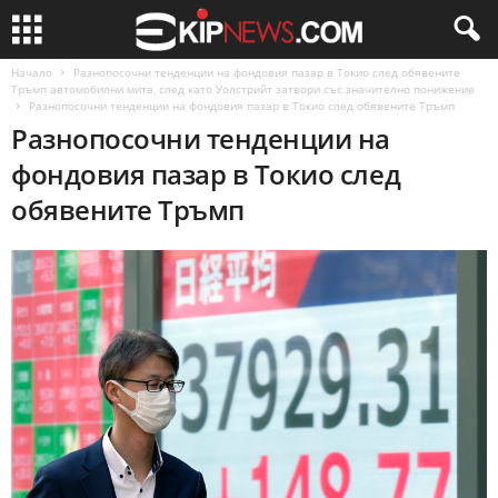
Начало
Разнопосочни тенденции на фондовия пазар в Токио след обявените
Тръмп автомобилни мита, след като Уолстрийт затвори със значително понижение
Разнопосочни тенденции на фондовия пазар в Токио след обявените Тръмп
Разнопосочни тенденции на
фондовия пазар в Токио след
обявените Тръмп