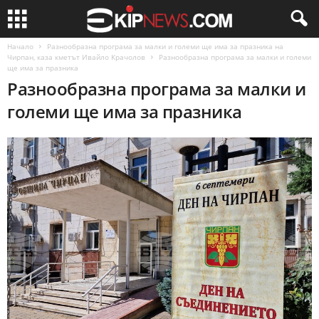
Начало
Разнообразна програма за малки и големи ще има за празника на
Чирпан, каза кметът Ивайло Крачолов
Разнообразна програма за малки и големи
ще има за празника
Разнообразна програма за малки и
големи ще има за празника