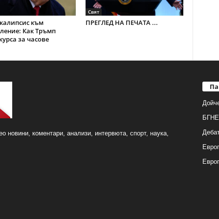
Свят
калипсис към
ПРЕГЛЕД НА ПЕЧАТА ...
ление: Как Тръмп
курса за часове
Па
Дойч
БГНЕ
Деба
о новини, коментари, анализи, интервюта, спорт, наука,
Европ
Евро