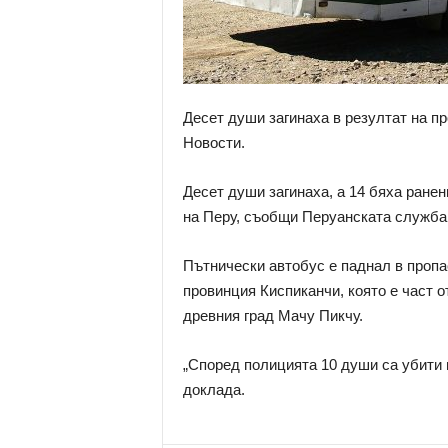
Десет души загинаха в резултат на п
Новости.
Десет души загинаха, а 14 бяха ране
на Перу, съобщи Перуанската служба 
Пътнически автобус е паднал в пропас
провинция Киспиканчи, която е част о
древния град Мачу Пикчу.
„Според полицията 10 души са убити и
доклада.