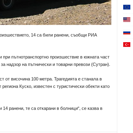
роизшествието, 14 са били ранени, съобщи РИА
ни при пътнотранспортно произшествие в южната част
за надзор на пътнически и товарни превози (Сутран).
т от височина 100 метра. Трагедията е станала в
т региона Куско, известен с туристически обекти като
 14 ранени, те са откарани в болници“, се казва в