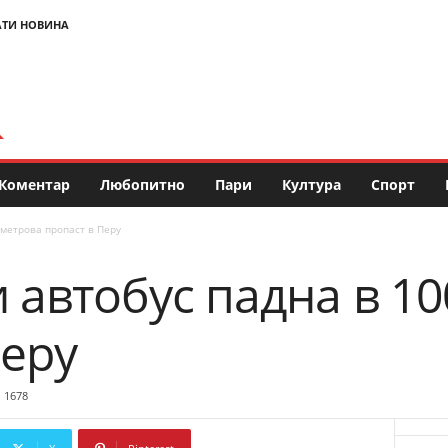
АТИ НОВИНА
Коментар
Любопитно
Пари
Култура
Спорт
-метрова пропаст в Перу
 автобус падна в 1
Перу
1678