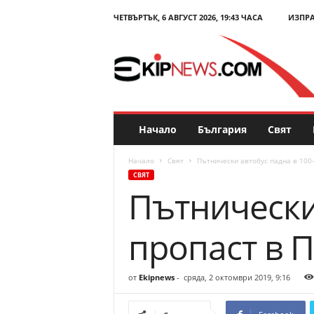
ЧЕТВЪРТЪК, 6 АВГУСТ 2026, 19:43 ЧАСА
ИЗПР
E
k
i
p
N
e
w
s
Начало
България
Свят
.
c
Начало
Свят
Пътнически автобус падна в 100
o
СВЯТ
m
Пътнически
–
Н
о
пропаст в 
в
и
н
от
Ekipnews
-
сряда, 2 октомври 2019, 9:16
и
и
к