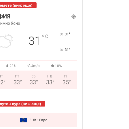
емете (виж още)
ФИЯ
имно Ясно
°
31
°
C
31
°
31
28%
4m/s
18%
ЧТ
ПТ
СБ
НД
ПН
32
°
33
°
33
°
33
°
35
°
лутен курс (виж още)
EUR - Евро