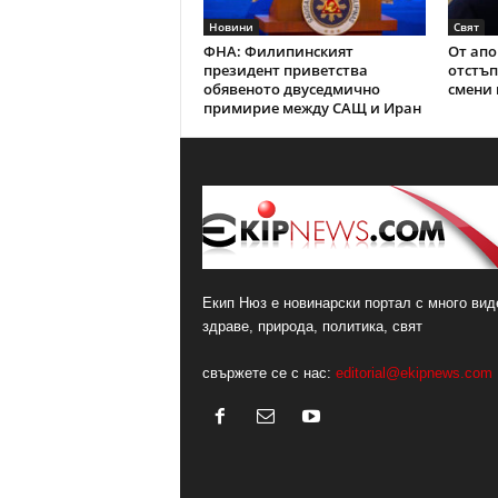
Новини
Свят
ФНА: Филипинският
От апо
президент приветства
отстъп
обявеното двуседмично
смени 
примирие между САЩ и Иран
Екип Нюз е новинарски портал с много виде
здраве, природа, политика, свят
свържете се с нас:
editorial@ekipnews.com