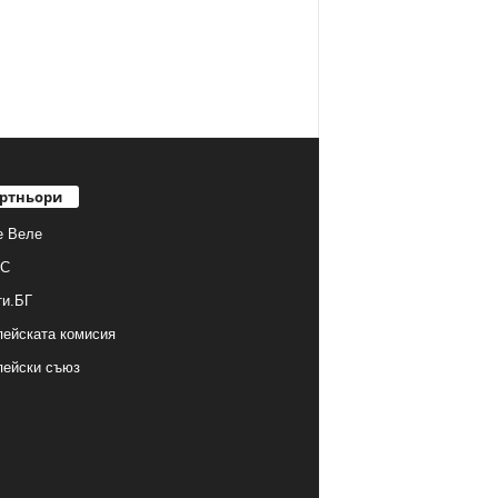
ртньори
е Веле
С
ти.БГ
ейската комисия
пейски съюз