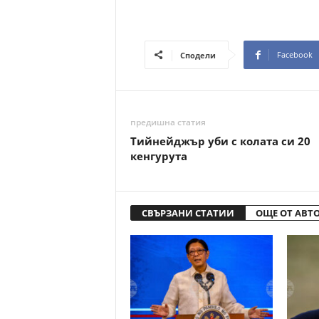
Facebook
Сподели
предишна статия
Тийнейджър уби с колата си 20
кенгурута
СВЪРЗАНИ СТАТИИ
ОЩЕ ОТ АВТ