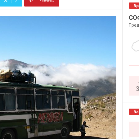
X
Pinterest
Вр
Copy URL
СО
Пред
Ва