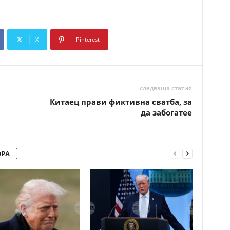
X
Pinterest
Copy URL
следваща статия
Китаец прави фиктивна сватба, за
да забогатее
ОРА