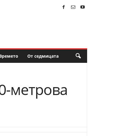
Времето
От седмицата
00-метрова