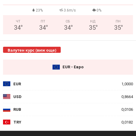
23%
3.6m/s
0%
ЧТ
ПТ
СБ
НД
ПН
34
°
34
°
34
°
35
°
35
°
Валутен курс (виж още)
EUR - Евро
EUR
1,0000
USD
0,8664
RUB
0,0106
TRY
0,0182