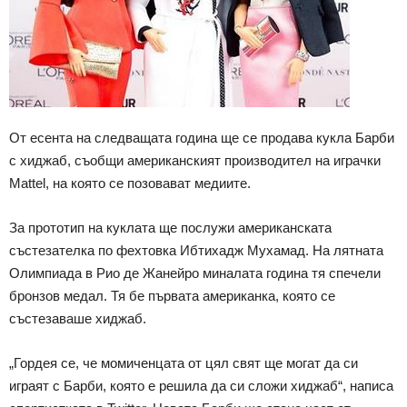
От есента на следващата година ще се продава кукла Барби
с хиджаб, съобщи американският производител на играчки
Mattеl, на която се позовават медиите.
За прототип на куклата ще послужи американската
състезателка по фехтовка Ибтихадж Мухамад. На лятната
Олимпиада в Рио де Жанейро миналата година тя спечели
бронзов медал. Тя бе първата американка, която се
състезаваше хиджаб.
„Гордея се, че момиченцата от цял свят ще могат да си
играят с Барби, която е решила да си сложи хиджаб“, написа