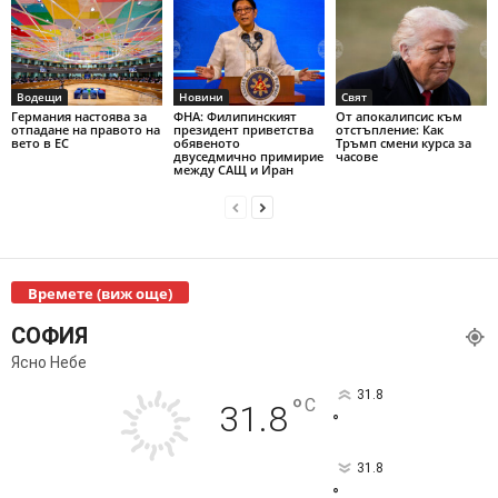
Водещи
Новини
Свят
Германия настоява за
ФНА: Филипинският
От апокалипсис към
отпадане на правото на
президент приветства
отстъпление: Как
вето в ЕС
обявеното
Тръмп смени курса за
двуседмично примирие
часове
между САЩ и Иран
Времете (виж още)
СОФИЯ
Ясно Небе
31.8
°
C
31.8
°
31.8
°