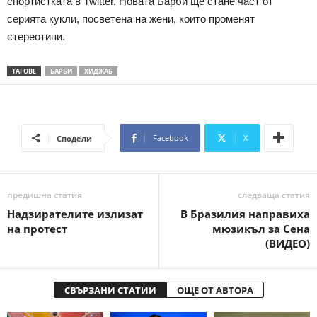
спортистката в Twitter. Новата Барби ще стане част от
серията кукли, посветена на жени, които променят
стереотипи.
ТАГОВЕ
БАРБИ
ХИДЖАБ
Facebook
X
Сподели
предишна статия
следваща статия
Надзирателите излизат
В Бразилия направиха
на протест
мюзикъл за Сена
(ВИДЕО)
СВЪРЗАНИ СТАТИИ
ОЩЕ ОТ АВТОРА