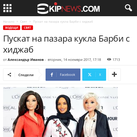
Начало
Свят
Пускат на пазара кукла Барби с хиджаб
ВОДЕЩИ
СВЯТ
Пускат на пазара кукла Барби с
хиджаб
от
Александър Иванов
-
вторник, 14 ноември 2017, 17:18
1713
Facebook
X
Сподели