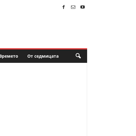
Времето
От седмицата