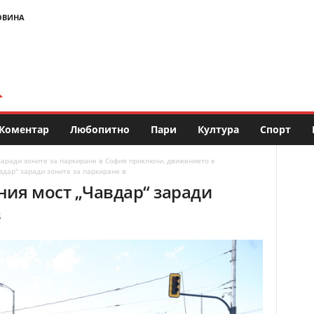
ОВИНА
Коментар
Любопитно
Пари
Култура
Спорт
заради зоните за паркиране в София приключи, движението е
вдар" заради зоните за паркиране в
ния мост „Чавдар“ заради
в