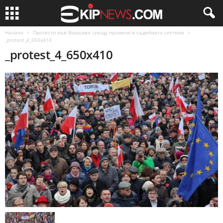
Начало
Протести във Варшава срещу промени в съдебната система
_protest_4_650x410
_protest_4_650x410