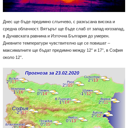
Днес ще бъде предимно слънчево, с разкъсана висока и
средна облачност. Вятърът ще бъде слаб от запад-югозапад,
в Дунавската равнина и Източна България до умерен.
Дневните температури чувствително ще се повишат –
максималните ще бъдат предимно между 12° и 17°, в София
около 12°.