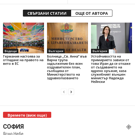
СВЪРЗАНИ СТАТИИ
ОЩЕ ОТ АВТОРА
Водещи
България
България
Германия настоява за
Болница „Св. Анна“ във
Устойчивостта на
отпадане на правото на
Варна трупа
примирието зависи от
вето в ЕС
задължения без ясен
това Иран да се откаже
оздравителен план,
от създаването на
съобщиха от
ядрено оръжие, каза
Министерството на
служебният външен
здравеопазването
министър Надежда
Нейнски
Времете (виж още)
СОФИЯ
Ясно Небе