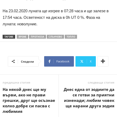
На 23.02.2020 луната ще изгрее в 07:28 часа и ще залезе в
17:54 часа. Осветеност на диска в 0h UT 0 %. Фаза на
луната: новолуние.
ТАГОВЕ
ВРЕМЕ
ПРОГНОЗА
СЛЪНЧЕВО
ТОПЛО
Facebook
X
Сподели
предишна статия
следваща статия
На някой днес ще му
Днес една от зодиите да
върви, ако не прави
се готви за приятни
грешки, друг ще осъзнае
изненади; любим човек
колко добре си пасва с
ще нарани друга зодия
любимия