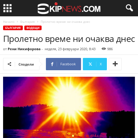
Начало
България
Пролетно време ни очаква днес
БЪЛГАРИЯ
ВОДЕЩИ
Пролетно време ни очаква днес
от
Рени Никифорова
-
неделя, 23 февруари 2020, 8:43
986
Facebook
X
Сподели