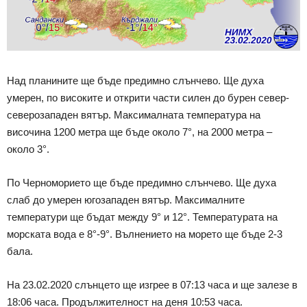
Над планините ще бъде предимно слънчево. Ще духа
умерен, по високите и открити части силен до бурен север-
северозападен вятър. Максималната температура на
височина 1200 метра ще бъде около 7°, на 2000 метра –
около 3°.
По Черноморието ще бъде предимно слънчево. Ще духа
слаб до умерен югозападен вятър. Максималните
температури ще бъдат между 9° и 12°. Температурата на
морската вода е 8°-9°. Вълнението на морето ще бъде 2-3
бала.
На 23.02.2020 слънцето ще изгрее в 07:13 часа и ще залезе в
18:06 часа. Продължителност на деня 10:53 часа.