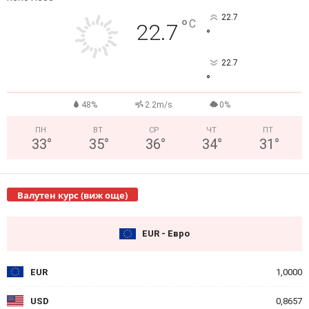
22.7
°
C
22.7
°
22.7
°
48%
2.2m/s
0%
ПН
ВТ
СР
ЧТ
ПТ
33
°
35
°
36
°
34
°
31
°
Валутен курс (виж още)
EUR - Евро
EUR
1,0000
USD
0,8657