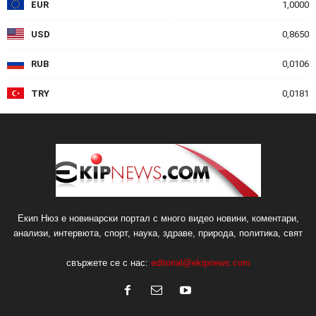
EUR
1,0000
USD
0,8650
RUB
0,0106
TRY
0,0181
Екип Нюз е новинарски портал с много видео новини, коментари,
анализи, интервюта, спорт, наука, здраве, природа, политика, свят
свържете се с нас:
editorial@ekipnews.com