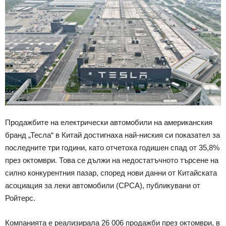
Продажбите на електрически автомобили на американския
бранд „Тесла“ в Китай достигнаха най-ниския си показател за
последните три години, като отчетоха годишен спад от 35,8%
през октомври. Това се дължи на недостатъчното търсене на
силно конкурентния пазар, според нови данни от Китайската
асоциация за леки автомобили (CPCA), публикувани от
Ройтерс.
Компанията е реализирала 26 006 продажби през октомври, в