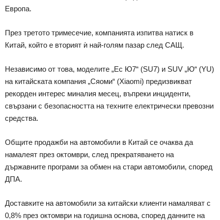
Европа.
През третото тримесечие, компанията изпитва натиск в
Китай, който е вторият ѝ най-голям пазар след САЩ.
Независимо от това, моделите „Ес Ю7“ (SU7) и SUV „Ю“ (YU)
на китайската компания „Сяоми“ (Xiaomi) предизвикват
рекорден интерес миналия месец, въпреки инциденти,
свързани с безопасността на техните електрически превозни
средства.
Общите продажби на автомобили в Китай се очаква да
намалеят през октомври, след прекратяването на
държавните програми за обмен на стари автомобили, според
ДПА.
Доставките на автомобили за китайски клиенти намаляват с
0,8% през октомври на годишна основа, според данните на