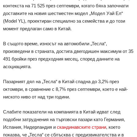
контекста на 71 525 през септември, когато бяха започнати
доставките на новия шестместен модел „Модел Уай Ел“
(Model YL), проектиран специално за семейства и до този
момент предлаган само в Китай.
В същото време, износът на автомобили „Тесла“,
произведени в страната, достига двегодишен максимум от 35
491 бройки през предходния месец, според данните на
асоциацията.
Пазарният дял на „Тесла“ в Китай спадна до 3,2% през
октомври, в сравнение с 8,7% през септември, което е най-
ниското ниво от над три години.
Слабите показатели на компанията в Китай идват след
подобни затруднения на търговски пазари като Германия,
Испания, Нидерландия и
скандинавските страни
, което
показва, че „Тесла“ се сблъсква с предизвикателства и в