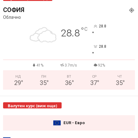
СОФИЯ
Облачно
28.8
°
C
28.8
°
28.8
°
41%
3.7m/s
92%
НД
ПН
ВТ
СР
ЧТ
29
°
35
°
36
°
37
°
35
°
Валутен курс (виж още)
EUR - Евро