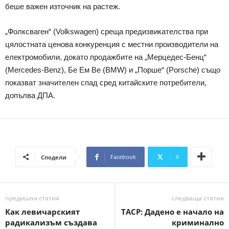
беше важен източник на растеж.
„Фолксваген“ (Volkswagen) среща предизвикателства при
цялостната ценова конкуренция с местни производители на
електромобили, докато продажбите на „Мерцедес-Бенц“
(Mercedes-Benz), Бе Ем Ве (BMW) и „Порше“ (Porsche) също
показват значителен спад сред китайските потребители,
допълва ДПА.
Facebook
X
Сподели
предишна статия
следваща статия
Как левичарският
ТАСР: Дадено е начало на
радикализъм създава
криминално