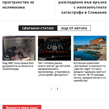
пространство за
разследване във връзка
ислямизма
с железопътната
катастрофа в Словакия
СВЪРЗАНИ СТАТИИ
ОЩЕ ОТ АВТОРА
Пари
Пари
Пари
Над 600 тона храна без
Пет големи риска,
Хотелски комплекс
документи са иззети в
които могат да потопят
„Каталина“ в месността
Свиленград
американската
„Цигов чарк“ отчита
икономика, откроява в.
средна годишна заетост
„Уолстрийт Джърнъл“
от около 18-19 хиляди
гости, предпочитан е от
семейства
Времете (виж още)