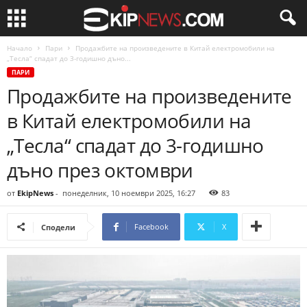
Начало
Пари
Продажбите на произведените в Китай електромобили на
„Тесла“ спадат до 3-годишно дъно...
ПАРИ
Продажбите на произведените
в Китай електромобили на
„Тесла“ спадат до 3-годишно
дъно през октомври
от
EkipNews
-
понеделник, 10 ноември 2025, 16:27
83
Facebook
X
Сподели