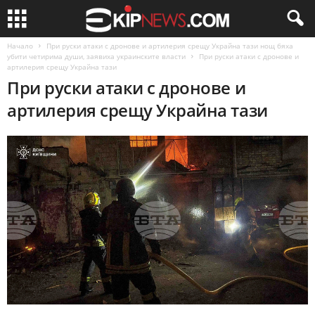
Начало
При руски атаки с дронове и артилерия срещу Украйна тази нощ бяха
убити четирима души, заявиха украинските власти
При руски атаки с дронове и
артилерия срещу Украйна тази
При руски атаки с дронове и
артилерия срещу Украйна тази