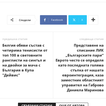
Facebook
X
Сподели
предишна статия
следваща статия
Белгия обяви състав с
Представяне на
четирима тенисисти от
списание ЛИК
топ 100 в световните
„Българските пари“
ранглисти на сингъл и
Еврото често се определя
на двойки за мача с
като последната голяма
България в Купа
стъпка от нашата
"Дейвис"
евроинтеграция, каза
заместник областният
управител на Габрово
Даниела Маринова
СВЪРЗАНИ СТАТИИ
ОЩЕ ОТ АВТОРА