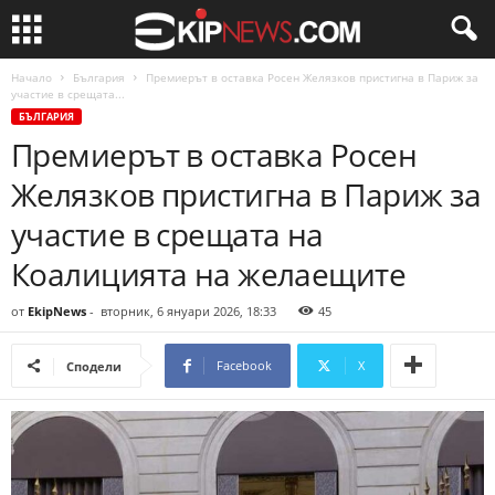
Начало
България
Премиерът в оставка Росен Желязков пристигна в Париж за
участие в срещата...
БЪЛГАРИЯ
Премиерът в оставка Росен
Желязков пристигна в Париж за
участие в срещата на
Коалицията на желаещите
от
EkipNews
-
вторник, 6 януари 2026, 18:33
45
Facebook
X
Сподели