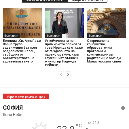
България
България
България
Болница „Св. Анна“ във
Устойчивостта на
Откриване на
Варна трупа
примирието зависи от
консулства,
задължения без ясен
това Иран да се откаже
образователни
оздравителен план,
от създаването на
програми и
съобщиха от
ядрено оръжие, каза
компенсации за
Министерството на
служебният външен
родители ще обсъди
здравеопазването
министър Надежда
Министерският съвет
Нейнски
Времете (виж още)
СОФИЯ
Ясно Небе
23.8
°
C