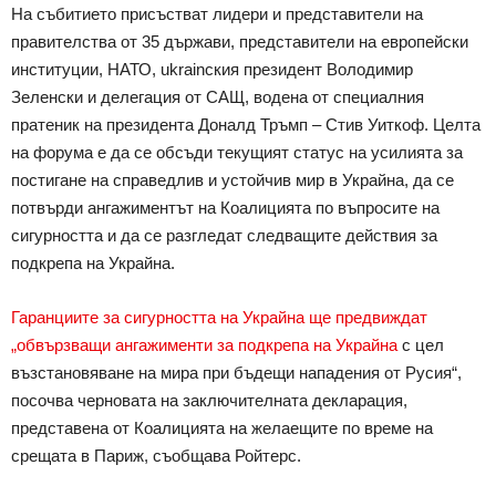
На събитието присъстват лидери и представители на
правителства от 35 държави, представители на европейски
институции, НАТО, ukrainския президент Володимир
Зеленски и делегация от САЩ, водена от специалния
пратеник на президента Доналд Тръмп – Стив Уиткоф. Целта
на форума е да се обсъди текущият статус на усилията за
постигане на справедлив и устойчив мир в Украйна, да се
потвърди ангажиментът на Коалицията по въпросите на
сигурността и да се разгледат следващите действия за
подкрепа на Украйна.
Гаранциите за сигурността на Украйна ще предвиждат
„обвързващи ангажименти за подкрепа на Украйна
с цел
възстановяване на мира при бъдещи нападения от Русия“,
посочва черновата на заключителната декларация,
представена от Коалицията на желаещите по време на
срещата в Париж, съобщава Ройтерс.