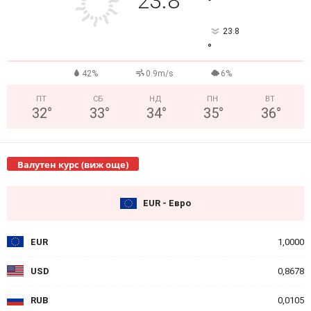
23.8
°
23.8
°
42%
0.9m/s
6%
ПТ
СБ
НД
ПН
ВТ
32
°
33
°
34
°
35
°
36
°
Валутен курс (виж още)
EUR - Евро
EUR
1,0000
USD
0,8678
RUB
0,0105