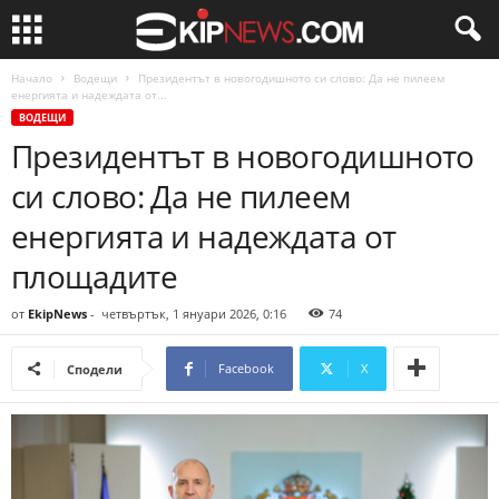
Начало
Водещи
Президентът в новогодишното си слово: Да не пилеем
енергията и надеждата от...
ВОДЕЩИ
Президентът в новогодишното
си слово: Да не пилеем
енергията и надеждата от
площадите
от
EkipNews
-
четвъртък, 1 януари 2026, 0:16
74
Facebook
X
Сподели