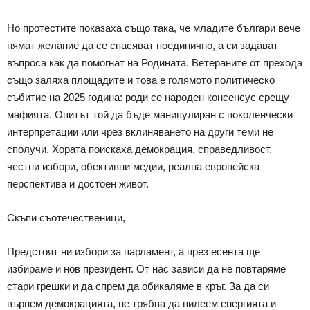
Но протестите показаха също така, че младите българи вече
нямат желание да се спасяват поединично, а си задават
въпроса как да помогнат на Родината. Ветераните от прехода
също заляха площадите и това е голямото политическо
събитие на 2025 година: роди се народен консенсус срещу
мафията. Опитът той да бъде манипулиран с поколенчески
интерпретации или чрез вклиняването на други теми не
сполучи. Хората поискаха демокрация, справедливост,
честни избори, обективни медии, реална европейска
перспектива и достоен живот.
Скъпи съотечественици,
Предстоят ни избори за парламент, а през есента ще
избираме и нов президент. От нас зависи да не повтаряме
стари грешки и да спрем да обикаляме в кръг. За да си
върнем демокрацията, не трябва да пилеем енергията и