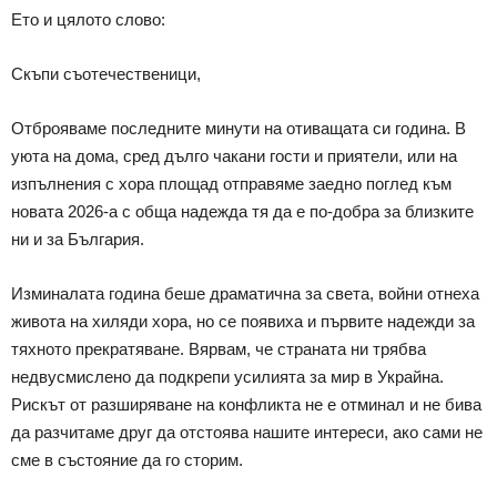
Ето и цялото слово:
Скъпи съотечественици,
Отброяваме последните минути на отиващата си година. В
уюта на дома, сред дълго чакани гости и приятели, или на
изпълнения с хора площад отправяме заедно поглед към
новата 2026-а с обща надежда тя да е по-добра за близките
ни и за България.
Изминалата година беше драматична за света, войни отнеха
живота на хиляди хора, но се появиха и първите надежди за
тяхното прекратяване. Вярвам, че страната ни трябва
недвусмислено да подкрепи усилията за мир в Украйна.
Рискът от разширяване на конфликта не е отминал и не бива
да разчитаме друг да отстоява нашите интереси, ако сами не
сме в състояние да го сторим.