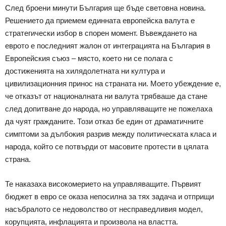
След броени минути България ще бъде световна новина.
Решението да приемем единната европейска валута е
стратегически избор в спорен момент. Въвеждането на
еврото е последният жалон от интеграцията на България в
Европейския съюз – място, което ни се полага с
достиженията на хилядолетната ни култура и
цивилизационния принос на страната ни. Моето убеждение е,
че отказът от националната ни валута трябваше да стане
след допитване до народа, но управляващите не пожелаха
да чуят гражданите. Този отказ бе един от драматичните
симптоми за дълбокия разрив между политическата класа и
народа, който се потвърди от масовите протести в цялата
страна.
Те наказаха високомерието на управляващите. Първият
бюджет в евро се оказа непосилна за тях задача и отприщи
насъбралото се недоволство от несправедливия модел,
корупцията, инфлацията и произвола на властта.