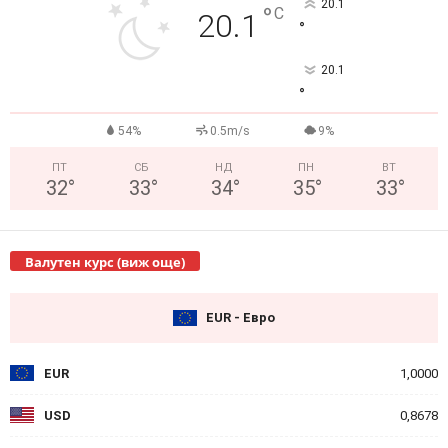
20.1
°
C
20.1
°
20.1
°
54%
0.5m/s
9%
ПТ
СБ
НД
ПН
ВТ
32
°
33
°
34
°
35
°
33
°
Валутен курс (виж още)
EUR - Евро
EUR
1,0000
USD
0,8678