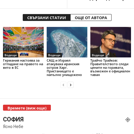
СВЪРЗАНИ СТАТИИ
ОЩЕ ОТ АВТОРА
Водещи
Водещи
Водещи
Германия настоява за
САЩ и Израел
Трайчо Трайков:
отпадане на правото на
атакуваха иранския
Правителството следи
вето в ЕС
остров Харг.
цените на горивата,
Пристанището е
възможен е официален
напълно унищожено
таван
Времете (виж още)
СОФИЯ
Ясно Небе