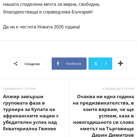
нашата споделена мечта за мирна, свободна,
благоденстваща и справедлива България!
Да ни е честита Новата 2026 година!
Facebook
X
Сподели
предишна статия
следваща статия
Алжир завърши
Очаква ни една година
груповата фаза в
на предизвикателства, в
турнира за Купата на
които вярвам, че ще
африканските нации с
успеем, каза в
убедителен успех над
новогодишното си слово
Екваториална Гвинея
кметът на Търговище
Дарин Димитров