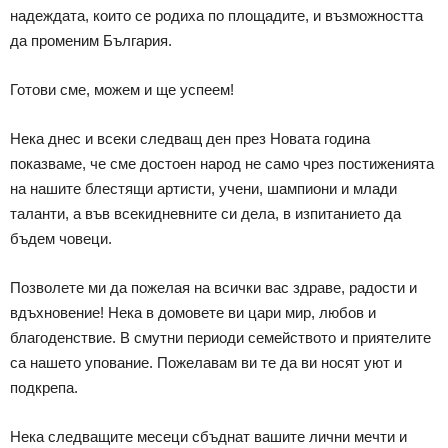
надеждата, които се родиха по площадите, и възможността
да променим България.
Готови сме, можем и ще успеем!
Нека днес и всеки следващ ден през Новата година
показваме, че сме достоен народ не само чрез постиженията
на нашите блестящи артисти, учени, шампиони и млади
таланти, а във всекидневните си дела, в изпитанието да
бъдем човеци.
Позволете ми да пожелая на всички вас здраве, радости и
вдъхновение! Нека в домовете ви цари мир, любов и
благоденствие. В смутни периоди семейството и приятелите
са нашето упование. Пожелавам ви те да ви носят уют и
подкрепа.
Нека следващите месеци сбъднат вашите лични мечти и