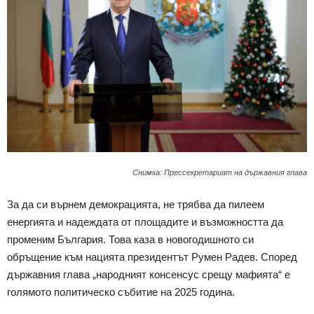
Снимка: Прессекретариат на държавния глава
За да си върнем демокрацията, не трябва да пилеем
енергията и надеждата от площадите и възможността да
променим България. Това каза в новогодишното си
обръщение към нацията президентът Румен Радев. Според
държавния глава „народният консенсус срещу мафията“ е
голямото политическо събитие на 2025 година.