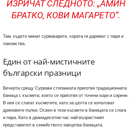
ИЗРИЧАТ СЛЕДНОТО: „АМИН
БРАТКО, КОВИ МАГАРЕТО“.
Там, където минат сурвакарите, хората ги даряват с пари и
лакомства.
Един от най-мистичните
български празници
Вечерта срещу Сурваки стопанката приготвя традиционната
баница с късмети, която се приготвя от точени кори и сирене.
В нея се слагат късметите, като за целта се използват
дряновите пъпки. Освен в тези късмети в баницата се слага
и пара. Като в дванадесетия час най-възрастният
представител в семейството завъртва баницата.