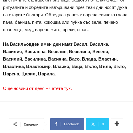
ритуалите и обредите извършвани през тези дни носят духа
на старите българи. Обредна трапеза: варена свинска глава,
пача, баница, пита, кокошка или пуйка със зеле, печено
прасенце, мед, варено жито, орехи, ошав.
На Васильовден имен ден имат Васил, Василка,
Василия, Василена, Веселин, Веселина, Весела,
Василий, Василина, Васияна, Васо, Влада, Властин,
Властина, Властомир, Влайко, Ваца, Въло, Въла, Въто,
Царена, Царил, Царила.
Още новини от деня – четете тук.
Facebook
X
Сподели