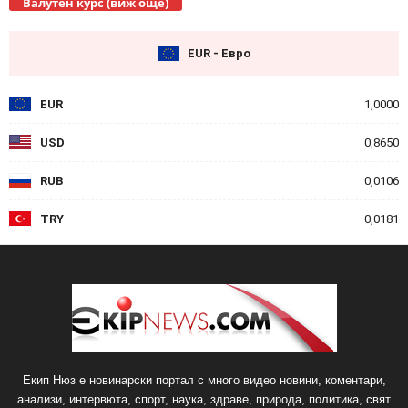
Валутен курс (виж още)
EUR - Евро
EUR
1,0000
USD
0,8650
RUB
0,0106
TRY
0,0181
Екип Нюз е новинарски портал с много видео новини, коментари,
анализи, интервюта, спорт, наука, здраве, природа, политика, свят