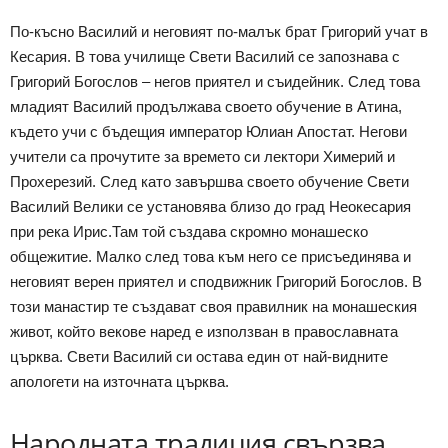
По-късно Василий и неговият по-малък брат Григорий учат в
Кесария. В това училище Свети Василий се запознава с
Григорий Богослов – негов приятел и съидейник. След това
младият Василий продължава своето обучение в Атина,
където учи с бъдещия император Юлиан Апостат. Негови
учители са прочутите за времето си лектори Химерий и
Прохерезий. След като завършва своето обучение Свети
Василий Велики се установява близо до град Неокесария
при река Ирис.Там той създава скромно монашеско
общежитие. Малко след това към него се присъединява и
неговият верен приятел и сподвижник Григорий Богослов. В
този манастир те създават своя правилник на монашеския
живот, който векове наред е използван в православната
църква. Свети Василий си остава един от най-видните
апологети на източната църква.
Народната традиция свързва