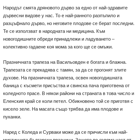
Народът смята дряновото дърво за едно от най-здравите
дървесни видове у нас. То е най-ранното разпъпило и
разцъфнало дърво, но неговите плодове се берат последни.
Те се използват в народната ни медицина. Към
новогодишните обреди принадлежи и ладуването –
колективно гадаене коя мома за кого ще се омъжи.
Празничната трапеза на Васильовден е богата и блажна.
Трапезата се прекадява с тамян, за да се прогонят злите
духове. На празничната трапеза, освен новогодишната
баница с късмети присъства и свинска пача приготвена от
коледното прасе. В някои райони на страната в това число и
Еленския край се коли петел. Обикновено той се приготвя с
кисело зеле. На масата също трябва да има плодове и
пуканки.
Наред с Коледа и Сурваки може да се причисли към най-
мистичните български празници. Защото по-голяма част от