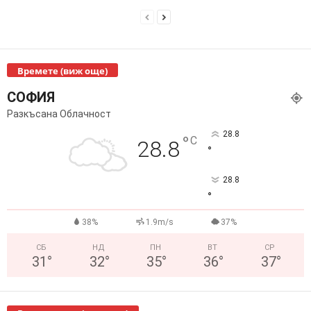
Времете (виж още)
СОФИЯ
Разкъсана Облачност
28.8
°
C
28.8
°
28.8
°
38%
1.9m/s
37%
СБ
НД
ПН
ВТ
СР
31
°
32
°
35
°
36
°
37
°