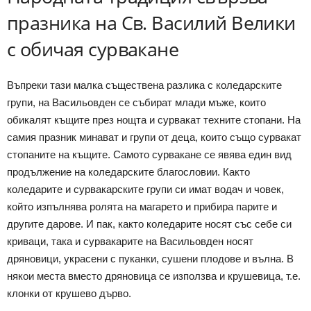
празника на Св. Василий Велики
с обичая сурвакане
Въпреки тази малка съществена разлика с коледарските
групи, на Васильовден се събират млади мъже, които
обикалят къщите през нощта и сурвакат техните стопани. На
самия празник минават и групи от деца, които също сурвакат
стопаните на къщите. Самото сурвакане се явява един вид
продължение на коледарските благословии. Както
коледарите и сурвакарските групи си имат водач и човек,
който изпълнява ролята на магарето и прибира парите и
другите дарове. И пак, както коледарите носят със себе си
криваци, така и сурвакарите на Васильовден носят
дряновици, украсени с пуканки, сушени плодове и вълна. В
някои места вместо дряновица се използва и крушевица, т.е.
клонки от крушево дърво.