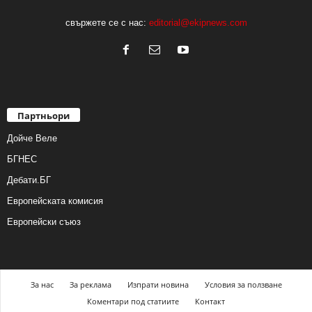
свържете се с нас:
editorial@ekipnews.com
Партньори
Дойче Веле
БГНЕС
Дебати.БГ
Европейската комисия
Европейски съюз
За нас
За реклама
Изпрати новина
Условия за ползване
Коментари под статиите
Контакт