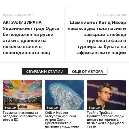
предишна статия
следваща статия
АКТУАЛИЗИРАНА
Шампионът Кот д'Ивоар
Украинският град Одеса
навакса два гола пасив и
бе подложен на руски
завърши с победа
атаки с дронове на
груповата фаза в
няколко вълни в
турнира за Купата на
новогодишната нощ
африканските нации
СВЪРЗАНИ СТАТИИ
ОЩЕ ОТ АВТОРА
Водещи
Водещи
Водещи
Германия настоява за
САЩ и Израел
Трайчо Трайков:
отпадане на правото на
атакуваха иранския
Правителството следи
вето в ЕС
остров Харг.
цените на горивата,
Пристанището е
възможен е официален
напълно унищожено
таван