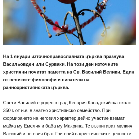
На 1 януари източноправославната църква празнува
Васильовден или Сурваки. На този ден източните
християни почитат паметта на Св. Василий Велики. Един
от великите философи и писатели на
раннохристиянската църква.
Свети Василий е роден в град Кесария Кападокийска около
350 г. от н.е. в знатно християнско семейство. При
формирането на неговия характер дейно участие вземат
майка му Емелия и баба му Макрина. Те възпитават малкия
Василий и неговия брат Григорий в християнските ценности.