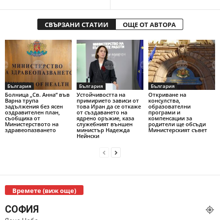
СВЪРЗАНИ СТАТИИ
ОЩЕ ОТ АВТОРА
България
България
България
Болница „Св. Анна“ във
Устойчивостта на
Откриване на
Варна трупа
примирието зависи от
консулства,
задължения без ясен
това Иран да се откаже
образователни
оздравителен план,
от създаването на
програми и
съобщиха от
ядрено оръжие, каза
компенсации за
Министерството на
служебният външен
родители ще обсъди
здравеопазването
министър Надежда
Министерският съвет
Нейнски
Времете (виж още)
СОФИЯ