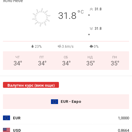
Ясно Небе
31.8
°
C
31.8
°
31.8
°
23%
3.6m/s
0%
ЧТ
ПТ
СБ
НД
ПН
34
°
34
°
34
°
35
°
35
°
Валутен курс (виж още)
EUR - Евро
EUR
1,0000
USD
0,8664