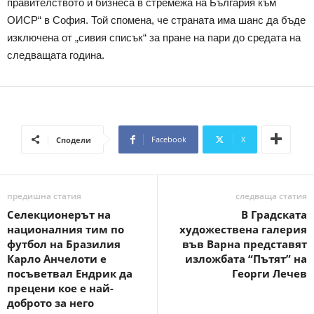
правителството и бизнеса в стремежа на България към
ОИСР“ в София. Той спомена, че страната има шанс да бъде
изключена от „сивия списък“ за пране на пари до средата на
следващата година.
Facebook
X
Сподели
предишна статия
следваща статия
Селекционерът на
В Градската
националния тим по
художествена галерия
футбол на Бразилия
във Варна представят
Карло Анчелоти е
изложбата “Пътят” на
посъветвал Ендрик да
Георги Лечев
прецени кое е най-
доброто за него