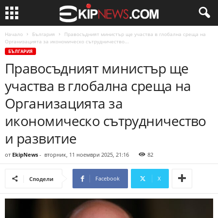
Начало
България
Правосъдният министър ще участва в глобална среща на
Организацията за икономическо сътрудничество...
БЪЛГАРИЯ
Правосъдният министър ще
участва в глобална среща на
Организацията за
икономическо сътрудничество
и развитие
от
EkipNews
-
вторник, 11 ноември 2025, 21:16
82
Facebook
X
Сподели