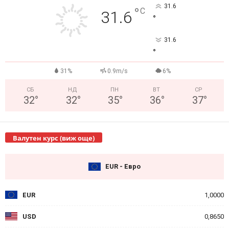
31.6
°
C
31.6
°
31.6
°
31%
0.9m/s
6%
СБ
НД
ПН
ВТ
СР
32
°
32
°
35
°
36
°
37
°
Валутен курс (виж още)
EUR - Евро
EUR
1,0000
USD
0,8650