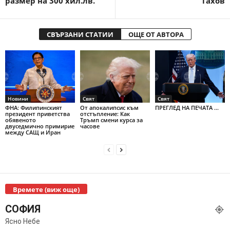
размер на 300 хил.лв.
Тахов
СВЪРЗАНИ СТАТИИ
ОЩЕ ОТ АВТОРА
Новини
Свят
Свят
ФНА: Филипинският
От апокалипсис към
ПРЕГЛЕД НА ПЕЧАТА ...
президент приветства
отстъпление: Как
обявеното
Тръмп смени курса за
двуседмично примирие
часове
между САЩ и Иран
Времете (виж още)
СОФИЯ
Ясно Небе