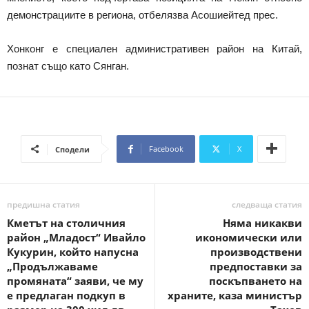
демонстрациите в региона, отбелязва Асошиейтед прес.
Хонконг е специален административен район на Китай,
познат също като Сянган.
Facebook
X
Сподели
предишна статия
следваща статия
Кметът на столичния
Няма никакви
район „Младост“ Ивайло
икономически или
Кукурин, който напусна
производствени
„Продължаваме
предпоставки за
промяната“ заяви, че му
поскъпването на
е предлаган подкуп в
храните, каза министър