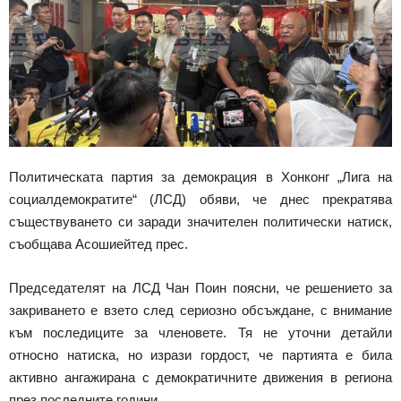
Политическата партия за демокрация в Хонконг „Лига на
социалдемократите“ (ЛСД) обяви, че днес прекратява
съществуването си заради значителен политически натиск,
съобщава Асошиейтед прес.
Председателят на ЛСД Чан Поин поясни, че решението за
закриването е взето след сериозно обсъждане, с внимание
към последиците за членовете. Тя не уточни детайли
относно натиска, но изрази гордост, че партията е била
активно ангажирана с демократичните движения в региона
през последните години.