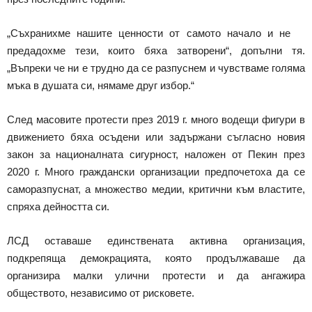
„Съхранихме нашите ценности от самото начало и не
предадохме тези, които бяха затворени“, допълни тя.
„Въпреки че ни е трудно да се разпуснем и чувстваме голяма
мъка в душата си, нямаме друг избор.“
След масовите протести през 2019 г. много водещи фигури в
движението бяха осъдени или задържани съгласно новия
закон за националната сигурност, наложен от Пекин през
2020 г. Много граждански организации предпочетоха да се
саморазпуснат, а множество медии, критични към властите,
спряха дейността си.
ЛСД оставаше единствената активна организация,
подкрепяща демокрацията, която продължаваше да
организира малки улични протести и да ангажира
обществото, независимо от рисковете.