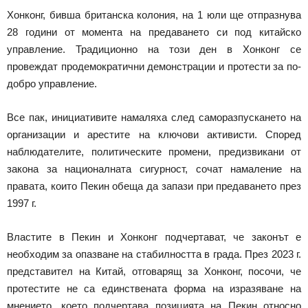
Хонконг, бивша британска колония, на 1 юли ще отпразнува
28 години от момента на предаването си под китайско
управление. Традиционно на този ден в Хонконг се
провеждат продемократични демонстрации и протести за по-
добро управление.
Все пак, инициативите намаляха след саморазпускането на
организации и арестите на ключови активисти. Според
наблюдателите, политическите промени, предизвикани от
закона за националната сигурност, сочат намаление на
правата, които Пекин обеща да запази при предаването през
1997 г.
Властите в Пекин и Хонконг подчертават, че законът е
необходим за опазване на стабилността в града. През 2023 г.
представител на Китай, отговарящ за Хонконг, посочи, че
протестите не са единствената форма на изразяване на
мнението, което подчертава позицията на Пекин относно