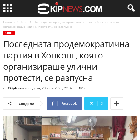
Начало
Свят
Последната продемократична партия в Хонконг, която
организираше улични протести, се разпусна
СВЯТ
Последната продемократична
партия в Хонконг, която
организираше улични
протести, се разпусна
от
EkipNews
-
неделя, 29 юни 2025, 22:32
61
Facebook
X
Сподели