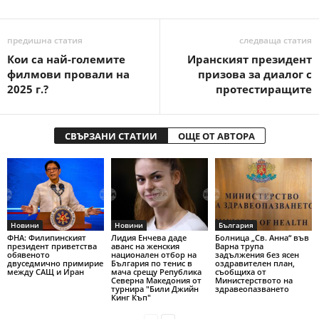
предишна статия
следваща статия
Кои са най-големите
Иранският президент
филмови провали на
призова за диалог с
2025 г.?
протестиращите
СВЪРЗАНИ СТАТИИ
ОЩЕ ОТ АВТОРА
Новини
Новини
България
ФНА: Филипинският
Лидия Енчева даде
Болница „Св. Анна“ във
президент приветства
аванс на женския
Варна трупа
обявеното
национален отбор на
задължения без ясен
двуседмично примирие
България по тенис в
оздравителен план,
между САЩ и Иран
мача срещу Република
съобщиха от
Северна Македония от
Министерството на
турнира "Били Джийн
здравеопазването
Кинг Къп"