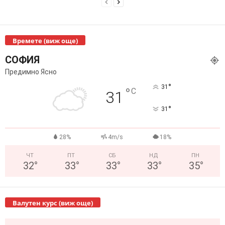
Времете (виж още)
СОФИЯ
Предимно Ясно
°
31
°
C
31
°
31
28%
4m/s
18%
ЧТ
ПТ
СБ
НД
ПН
32
°
33
°
33
°
33
°
35
°
Валутен курс (виж още)