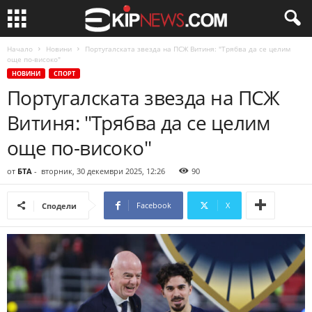
Начало
Новини
Португалската звезда на ПСЖ Витиня: "Трябва да се целим
още по-високо"
НОВИНИ
СПОРТ
Португалската звезда на ПСЖ
Витиня: "Трябва да се целим
още по-високо"
от
БТА
-
вторник, 30 декември 2025, 12:26
90
Facebook
X
Сподели