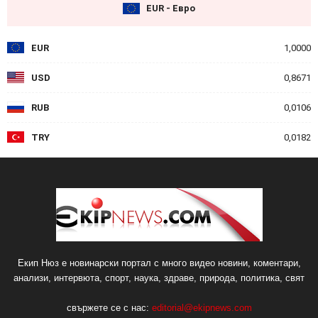
EUR - Евро
EUR
1,0000
USD
0,8671
RUB
0,0106
TRY
0,0182
Екип Нюз е новинарски портал с много видео новини, коментари,
анализи, интервюта, спорт, наука, здраве, природа, политика, свят
свържете се с нас:
editorial@ekipnews.com