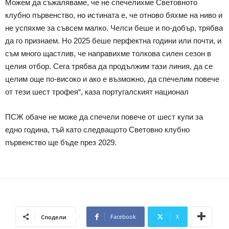
Можем да съжаляваме, че не спечелихме Световното
клубно първенство, но истината е, че отново бяхме на ниво и
не успяхме за съвсем малко. Челси беше и по-добър, трябва
да го признаем. Но 2025 беше перфектна години или почти, и
съм много щастлив, че направихме толкова силен сезон в
целия отбор. Сега трябва да продължим тази линия, да се
целим още по-високо и ако е възможно, да спечелим повече
от тези шест трофея“, каза португалският национал
ПСЖ обаче не може да спечели повече от шест купи за
едно година, тъй като следващото Световно клубно
първенство ще бъде през 2029.
Facebook
X
Сподели