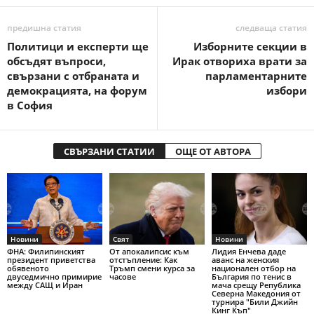
предишна статия
следваща статия
Политици и експерти ще
Изборните секции в
обсъдят въпроси,
Ирак отвориха врати за
свързани с отбраната и
парламентарните
демокрацията, на форум
избори
в София
СВЪРЗАНИ СТАТИИ
ОЩЕ ОТ АВТОРА
Новини
Свят
Новини
ФНА: Филипинският
От апокалипсис към
Лидия Енчева даде
президент приветства
отстъпление: Как
аванс на женския
обявеното
Тръмп смени курса за
национален отбор на
двуседмично примирие
часове
България по тенис в
между САЩ и Иран
мача срещу Република
Северна Македония от
турнира "Били Джийн
Кинг Къп"