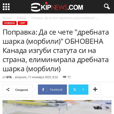
Начало
Новини
Поправка: Да се чете "дребната шарка (морбили)" ...
НОВИНИ
СВЯТ
Поправка: Да се чете "дребната
шарка (морбили)" ОБНОВЕНА
Канада изгуби статута си на
страна, елиминирала дребната
шарка (морбили)
от
БТА
-
вторник, 11 ноември 2025, 8:32
77
Facebook
X
Сподели