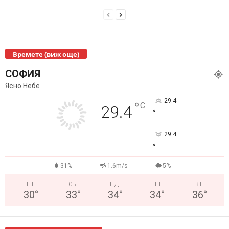
Времете (виж още)
СОФИЯ
Ясно Небе
29.4
°
C
29.4
°
29.4
°
31%
1.6m/s
5%
ПТ
СБ
НД
ПН
ВТ
30
°
33
°
34
°
34
°
36
°