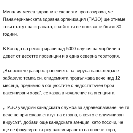
Миналия месец здравните експерти прогнозираха, че
Панамериканската здравна организация (ПАЗО) ще отнеме
този статут на страната, с който тя се ползваше близо 30
години.
В Канада са регистрирани над 5000 случая на морбили в
девет от десетте провинции и в една северна територия.
„Въпреки че разпространението на вируса напоследък е
забавило темпа си, епидемията продължава вече над 12
месеца, предимно в общностите с недостатъчен брой
ваксинирани хора“, се казва в изявление на агенцията.
„ПАЗО уведоми канадската служба за здравеопазване, че тя
вече не притежава статут на страна, в която е елиминиран
вирусът“, добави още канадската агенция, като посочи, че
ще се фокусират върху ваксинирането на повече хора,