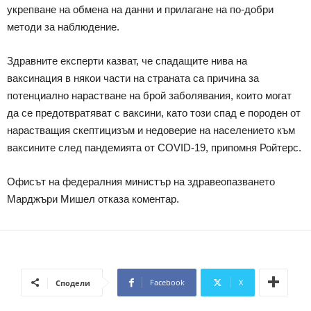
укрепване на обмена на данни и прилагане на по-добри
методи за наблюдение.
Здравните експерти казват, че спадащите нива на
ваксинация в някои части на страната са причина за
потенциално нарастване на брой заболявания, които могат
да се предотвратяват с ваксини, като този спад е породен от
нарастващия скептицизъм и недоверие на населението към
ваксините след пандемията от COVID-19, припомня Ройтерс.
Офисът на федералния министър на здравеопазването
Марджъри Мишел отказа коментар.
Facebook
X
Сподели