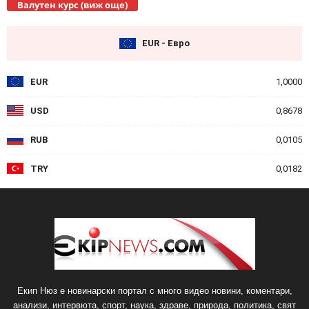
Валутен курс (виж още)
EUR - Евро
EUR
1,0000
USD
0,8678
RUB
0,0105
TRY
0,0182
Екип Нюз е новинарски портал с много видео новини, коментари,
анализи, интервюта, спорт, наука, здраве, природа, политика, свят