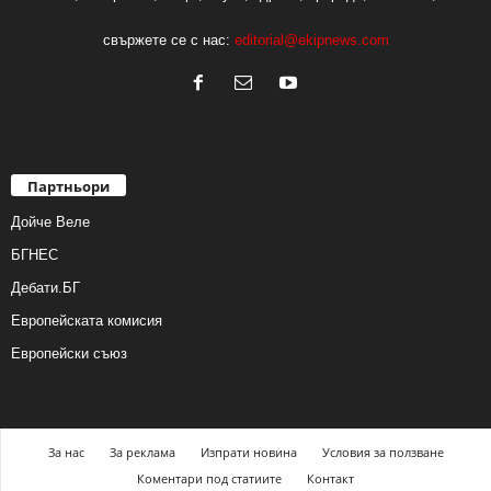
свържете се с нас:
editorial@ekipnews.com
Партньори
Дойче Веле
БГНЕС
Дебати.БГ
Европейската комисия
Европейски съюз
За нас
За реклама
Изпрати новина
Условия за ползване
Коментари под статиите
Контакт