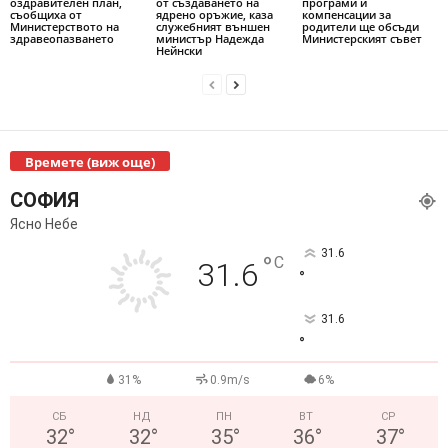
оздравителен план,
от създаването на
програми и
съобщиха от
ядрено оръжие, каза
компенсации за
Министерството на
служебният външен
родители ще обсъди
здравеопазването
министър Надежда
Министерският съвет
Нейнски
Времете (виж още)
СОФИЯ
Ясно Небе
31.6
°
C
31.6
°
31.6
°
31%
0.9m/s
6%
СБ
НД
ПН
ВТ
СР
32
°
32
°
35
°
36
°
37
°