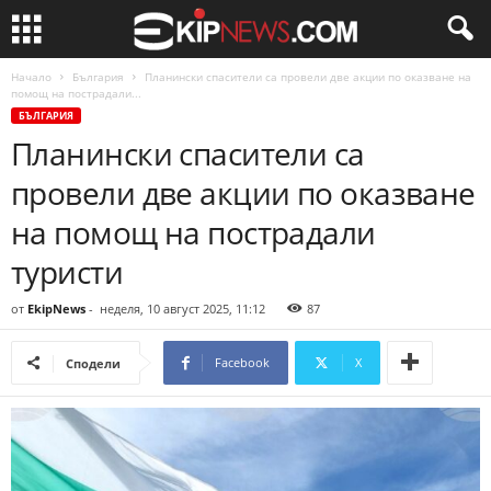
Начало
България
Планински спасители са провели две акции по оказване на
помощ на пострадали...
БЪЛГАРИЯ
Планински спасители са
провели две акции по оказване
на помощ на пострадали
туристи
от
EkipNews
-
неделя, 10 август 2025, 11:12
87
Facebook
X
Сподели