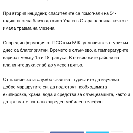
При втория инцидент, спасителите са помогнали на 54-
годишна жена близо до хижа Узана в Стара планина, която е
имала травма на глезена.
Според информация от ПСС към БЧК, условията за туризъм
днес са благоприятни. Времето е слънчево, а температурите
варират между 15 и 18 градуса. В по-високите райони на
планините духа слаб до умерен вятър.
От планинската служба съветват туристите да изучават
добре маршрутите си, да подготвят необходимата
екипировка, храна, вода и средства за слънцезащита, както и
да тръгват с напълно зареден мобилен телефон.