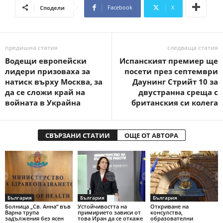
Facebook
X
Сподели
предишна статия
следваща статия
Водещи европейски
Испанският премиер ще
лидери призоваха за
посети през септември
натиск върху Москва, за
Даунинг Стрийт 10 за
да се сложи край на
двустранна среща с
войната в Украйна
британския си колега
СВЪРЗАНИ СТАТИИ
ОЩЕ ОТ АВТОРА
България
България
България
Болница „Св. Анна“ във
Устойчивостта на
Откриване на
Варна трупа
примирието зависи от
консулства,
задължения без ясен
това Иран да се откаже
образователни