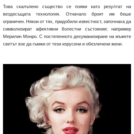
Това скалъпено същество се появи като резултат на
вездесъщата технология. Отначало броят им беше
ограничен. Някои от тях, придобили известност, започнаха да
символизират афективни болестни състояния: например
Мерилин Монро. С постепенното дехуманизиране на мъжете
светът взе да гъмжи от тези изрусени и обезличени жени.