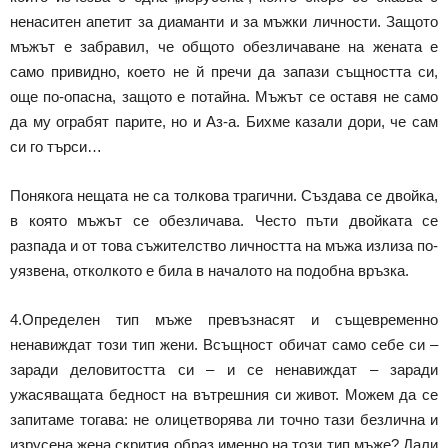
ненаситен апетит за диаманти и за мъжки личности. Защото
мъжът е забравил, че общото обезличаване на жената е
само привидно, което не й пречи да запази същността си,
още по-опасна, защото е потайна. Мъжът се оставя не само
да му ограбят парите, но и Аз-а. Бихме казали дори, че сам
си го търси…
Понякога нещата не са толкова трагични. Създава се двойка,
в която мъжът се обезличава. Често пъти двойката се
разпада и от това съжителство личността на мъжа излиза по-
уязвена, отколкото е била в началото на подобна връзка.
4.Определен тип мъже превъзнасят и същевременно
ненавиждат този тип жени. Всъщност обичат само себе си –
заради деловитостта си – и се ненавиждат – заради
ужасяващата бедност на вътрешния си живот. Можем да се
запитаме тогава: не олицетворява ли точно тази безлична и
изрусена жена скрития образ именно на този тип мъже? Дали