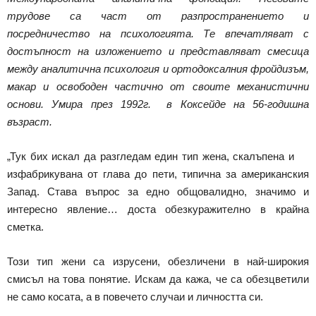
трудове са част от разпространението и
посредничество на психологията. Те впечатляват с
достъпност на изложението и представляват смесица
между аналитична психология и ортодоксалния фройдизъм,
макар и освободен частично от своите механистични
основи. Умира през 1992г. в Коксейде на 56-годишна
възраст.
„Тук бих искал да разгледам един тип жена, скалъпена и
изфабрикувана от глава до пети, типична за американския
Запад. Става въпрос за едно общовалидно, значимо и
интересно явление… доста обезкуражително в крайна
сметка.
Този тип жени са изрусени, обезличени в най-широкия
смисъл на това понятие. Искам да кажа, че са обезцветили
не само косата, а в повечето случаи и личността си.