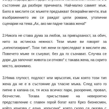
състояние да разбере причината. Най-малко самият мъж.
Било в мислите си: мъжете предъвкват безкрайни мечти, във
въображението им се раждат цели романи, утопични
сценарии на тема „Ах, ако ми падне такава жена!“
2.Никога не става дума за любов, за привързаност, за обич,
нито за истинска нежност. Тези мъже ви говорят за
„хипнотизиране“. Този тип жени ги преследват в мислите им.
Повечето мъже ги сънуват, без да го съзнават. Случва се
дори „да започнат живота си отново“ с такава жена, на скрито
място, анонимно.
3.Няма глупост, подлост или мръсотия, към която този тип
жена да не е в състояние да тласне мъжа. След като го
пипне в капана си, тя иска всичко: пари, разорение, провал,
безчестие. Тогава присъстваме на невероятно
представление с главен герой богат като Крез бизнесмен,
който изчезва с една „изрусена“, която скоро се оказва с