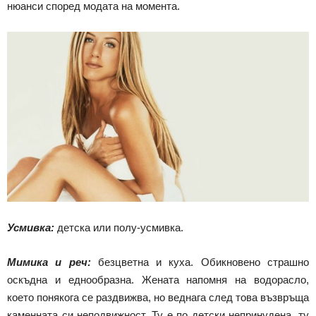
нюанси според модата на момента.
Усмивка:
детска или полу-усмивка.
Мимика и реч:
безцветна и куха. Обикновено страшно
оскъдна и еднообразна. Жената напомня на водорасло,
което понякога се раздвижва, но веднага след това възвръща
каменната си неподвижност. Ту е по детски непринудена, ту