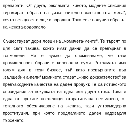
препарати. От друга, рекламата, киното, модните списания
тиражират образа на „изключително женствената жена“,
която всъщност е още в зародиш. Така се е получил образът
на жената-водорасло.
Съществуват дори ловци на „момичета-мечти“. Те търсят по
цял свят такива, които имат данни да се превърнат в
топмодели. Не е нужно да споменаваме, че тази
промишленост борави с колосални суми. Рекламата има
голям дял в този бизнес, тъй като превърнатите във
„вълшебни ангели“ момичета стават „живо доказателство“ за
превъзходните качества на даден продукт. Те са истинското
оправдание за покупката на една или друга стока. Това е
една от преките последици, отвратителна несъмнено, от
тоталното обезличаване на жената, тази ултрамодерна
проституция, при която предлагането далеч надхвърля
търсенето.