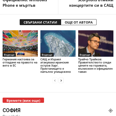
Phone е мъртъв
концертите си в САЩ
СВЪРЗАНИ СТАТИИ
ОЩЕ ОТ АВТОРА
Водещи
Водещи
Водещи
Германия настоява за
САЩ и Израел
Трайчо Трайков:
отпадане на правото на
атакуваха иранския
Правителството следи
вето в ЕС
остров Харг.
цените на горивата,
Пристанището е
възможен е официален
напълно унищожено
таван
Времете (виж още)
СОФИЯ