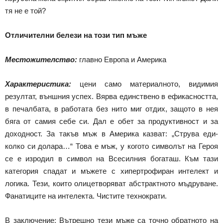
тя не е той?
Отличителни белези на този тип мъже
Местожителство:
главно Европа и Америка
Характеристика:
цени само материалното, видимия
резултат, външния успех. Вярва единствено в ефикасността,
в печалбата, в работата без нито миг отдих, защото в нея
бяга от самия себе си. Дал е обет за продуктивност и за
доходност. За такъв мъж в Америка казват: „Струва еди-
колко си долара…“ Това е мъж, у когото символът на Героя
се е изродил в символ на Всесилния богаташ. Към тази
категория спадат и мъжете с хипертрофиран интелект и
логика. Тези, които олицетворяват абстрактното мъдруване.
Фанатиците на интелекта. Чистите технократи.
В заключение: Вътрешно тези мъже са точно обратното на