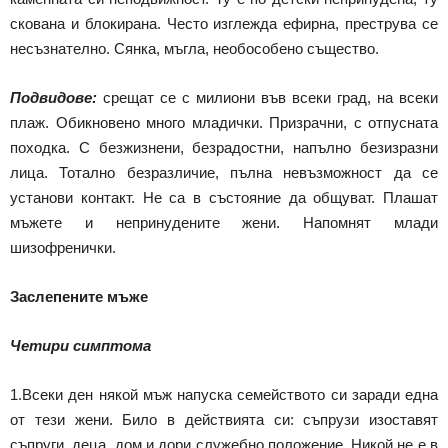
скована и блокирана. Често изглежда ефирна, преструва се
несъзнателно. Сянка, мъгла, необособено същество.
Подвидове:
срещат се с милиони във всеки град, на всеки
плаж. Обикновено много младички. Призрачни, с отпусната
походка. С безжизнени, безрадостни, напълно безизразни
лица. Тотално безразличие, пълна невъзможност да се
установи контакт. Не са в състояние да общуват. Плашат
мъжете и непринудените жени. Напомнят млади
шизофренички.
Заслепените мъже
Четири симптома
1.Всеки ден някой мъж напуска семейството си заради една
от тези жени. Било в действията си: съпрузи изоставят
съпруги, деца, дом и дори служебно положение. Никой не е в