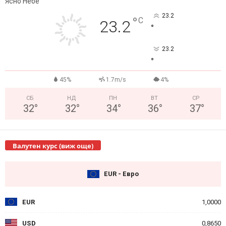
Ясно Небе
23.2
°
C
23.2
°
23.2
°
45%
1.7m/s
4%
СБ
НД
ПН
ВТ
СР
32
°
32
°
34
°
36
°
37
°
Валутен курс (виж още)
EUR - Евро
EUR
1,0000
USD
0,8650