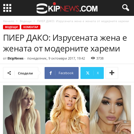
Начало
Водещи
ПИЕР ДАКО: Изрусената жена е жената от модерните хареми
ВОДЕЩИ
КОМЕНТАР
ПИЕР ДАКО: Изрусената жена е
жената от модерните хареми
от
EkipNews
-
понеделник, 9 октомври 2017, 19:42
3738
Facebook
X
Сподели