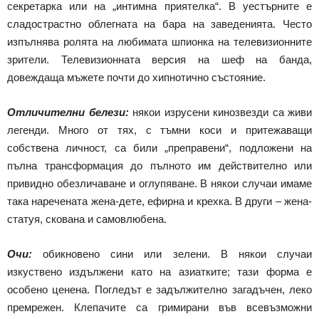
секретарка или на „интимна приятелка“. В уестърните е
сладострастно облегната на бара на заведенията. Често
изпълнява ролята на любимата шпионка на телевизионните
зрители. Телевизионната версия на шеф на банда,
довеждаща мъжете почти до хипнотично състояние.
Отличителни белези:
някои изрусени кинозвезди са живи
легенди. Много от тях, с тъмни коси и притежаващи
собствена личност, са били „преправени“, подложени на
пълна трансформация до пълното им действително или
привидно обезличаване и оглупяване. В някои случаи имаме
така наречената жена-дете, ефирна и крехка. В други – жена-
статуя, скована и самовлюбена.
Очи:
обикновено сини или зелени. В някои случаи
изкуствено издължени като на азиатките; тази форма е
особено ценена. Погледът е задължително загадъчен, леко
премрежен. Клепачите са гримирани във всевъзможни