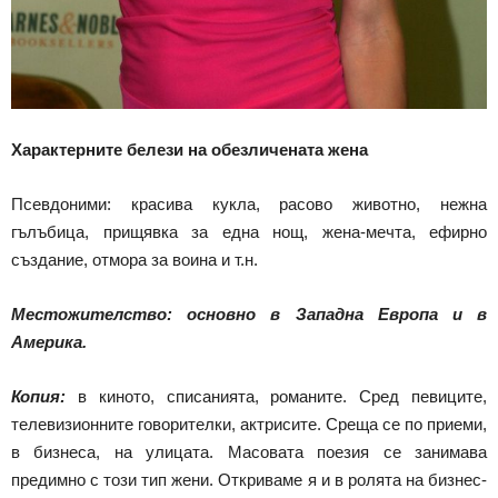
Характерните белези на обезличената жена
Псевдоними: красива кукла, расово животно, нежна
гълъбица, прищявка за една нощ, жена-мечта, ефирно
създание, отмора за воина и т.н.
Местожителство: основно в Западна Европа и в
Америка.
Копия:
в киното, списанията, романите. Сред певиците,
телевизионните говорителки, актрисите. Среща се по приеми,
в бизнеса, на улицата. Масовата поезия се занимава
предимно с този тип жени. Откриваме я и в ролята на бизнес-