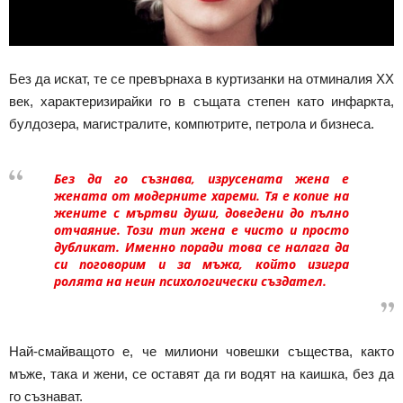
Без да искат, те се превърнаха в куртизанки на отминалия XX
век, характеризирайки го в същата степен като инфаркта,
булдозера, магистралите, компютрите, петрола и бизнеса.
Без да го съзнава, изрусената жена е
жената от модерните хареми. Тя е копие на
жените с мъртви души, доведени до пълно
отчаяние. Този тип жена е чисто и просто
дубликат. Именно поради това се налага да
си поговорим и за мъжа, който изигра
ролята на неин психологически създател.
Най-смайващото е, че милиони човешки същества, както
мъже, така и жени, се оставят да ги водят на каишка, без да
го съзнават.