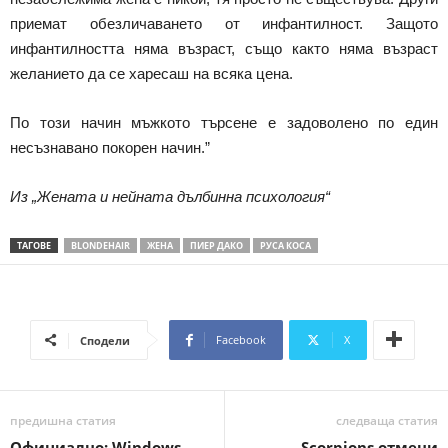
приемат обезличаването от инфантилност. Защото
инфантилността няма възраст, също както няма възраст
желанието да се харесаш на всяка цена.
По този начин мъжкото търсене е задоволено по един
несъзнавано покорен начин.”
Из „Жената и нейната дълбинна психология“
ТАГОВЕ
BLONDEHAIR
ЖЕНА
ПИЕР ДАКО
РУСА КОСА
Facebook
X
Сподели
предишна статия
следваща статия
Официално: Windows
Scorpions отмени