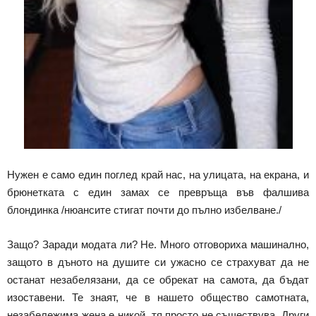
Нужен е само един поглед край нас, на улицата, на екрана, и
брюнетката с един замах се превръща във фалшива
блондинка /нюансите стигат почти до пълно избелване./
Защо? Заради модата ли? Не. Много отговориха машинално,
защото в дъното на душите си ужасно се страхуват да не
останат незабелязани, да се обрекат на самота, да бъдат
изоставени. Те знаят, че в нашето общество самотната,
незабележима жена е никой, тя просто не съществува. Други