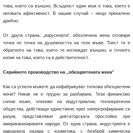
това, което са външно. Всъщност един мъж е това, което е
неговата афективност. В нашия случай – нещо прекалено
дребно.
От друга страна, „изрусената“, обезличена жена отговаря
точка по точка на душевността на тези мъже. Тоест тя е
обратното на това, което те изглеждат външно, и точното
копие на това, което са в действителност.
Серийното производство на „обезцветената жена“
Как са успели мъжете да изфабрикуват толкова обезцветени
жени? Никак не е трудно за разбиране. Тези финансово
силни мъже, членове на индустриални, технократични
общества, действащи единствено чрез хипертрофирания си
разум, представляват диктаторската прослойка при
американизираните народи. От една страна, индустрията е
наводнила пазара с козметика, с безброй химически