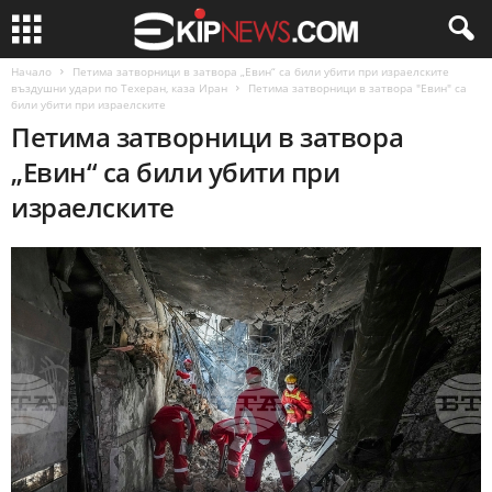
Начало
Петима затворници в затвора „Евин“ са били убити при израелските
въздушни удари по Техеран, каза Иран
Петима затворници в затвора "Евин" са
били убити при израелските
Петима затворници в затвора
„Евин“ са били убити при
израелските