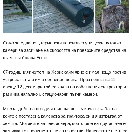
Само за една нощ германски пенсионер унищожи няколко
камери за засичане на скоростта на превозните средства на
пътя, съобщава Focus.
67-годишният жител на Хернсхайм явно е имал нещо против
устройствата и им е обявявил война. През нощта на 11
срещу 12 декември той се качва на собствения си трактор и
разбива напълно 6 стационарни пътни камери.
Мъжът действа по еди и същ начин – закача стълба, на
който е поставена камерата за трактора си и я изтръгва от
земята. Мотивите на пенсионера, който още на другия ден е
задържан от полицията, не са известни. Нанесените щети се