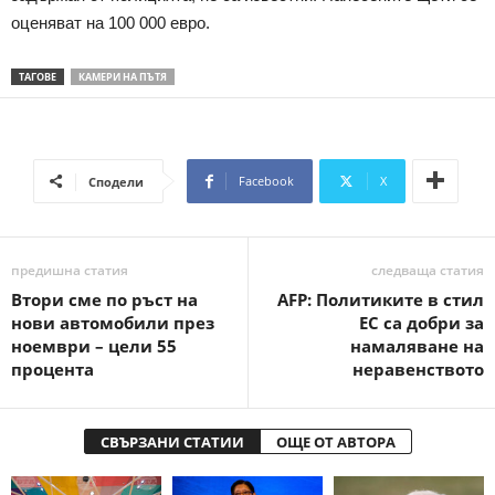
оценяват на 100 000 евро.
ТАГОВЕ
КАМЕРИ НА ПЪТЯ
Facebook
X
Сподели
предишна статия
следваща статия
Втори сме по ръст на
AFP: Политиките в стил
нови автомобили през
ЕС са добри за
ноември – цели 55
намаляване на
процента
неравенството
СВЪРЗАНИ СТАТИИ
ОЩЕ ОТ АВТОРА