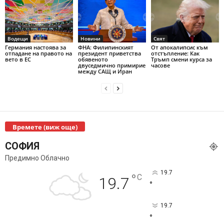
Водещи
Новини
Свят
Германия настоява за
ФНА: Филипинският
От апокалипсис към
отпадане на правото на
президент приветства
отстъпление: Как
вето в ЕС
обявеното
Тръмп смени курса за
двуседмично примирие
часове
между САЩ и Иран
Времете (виж още)
СОФИЯ
Предимно Облачно
19.7
°
C
19.7
°
19.7
°