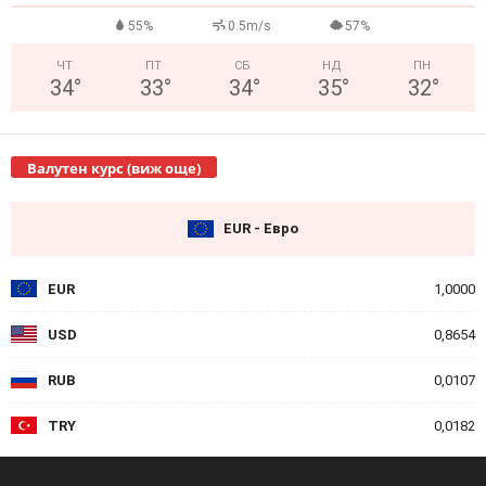
55%
0.5m/s
57%
ЧТ
ПТ
СБ
НД
ПН
34
°
33
°
34
°
35
°
32
°
Валутен курс (виж още)
EUR - Евро
EUR
1,0000
USD
0,8654
RUB
0,0107
TRY
0,0182