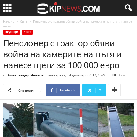
Начало
Свят
Пенсионер с трактор обяви война на камерите на пътя и нанесе
щети...
ВОДЕЩИ
СВЯТ
Пенсионер с трактор обяви
война на камерите на пътя и
нанесе щети за 100 000 евро
от
Александър Иванов
-
четвъртък, 14 декември 2017, 15:40
3666
Facebook
X
Сподели