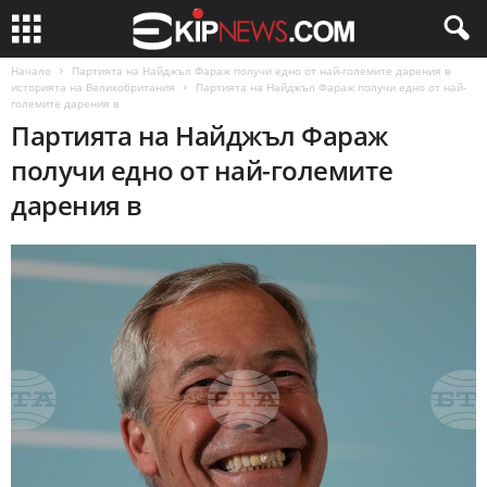
Начало
Партията на Найджъл Фараж получи едно от най-големите дарения в
историята на Великобритания
Партията на Найджъл Фараж получи едно от най-
големите дарения в
Партията на Найджъл Фараж
получи едно от най-големите
дарения в