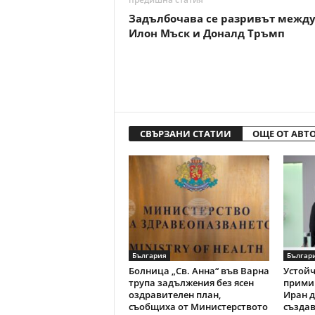
Задълбочава се разривът межд
Илон Мъск и Доналд Тръмп
СВЪРЗАНИ СТАТИИ
ОЩЕ ОТ АВТ
България
Българ
Болница „Св. Анна“ във Варна
Устойч
трупа задължения без ясен
примир
оздравителен план,
Иран д
съобщиха от Министерството
създав