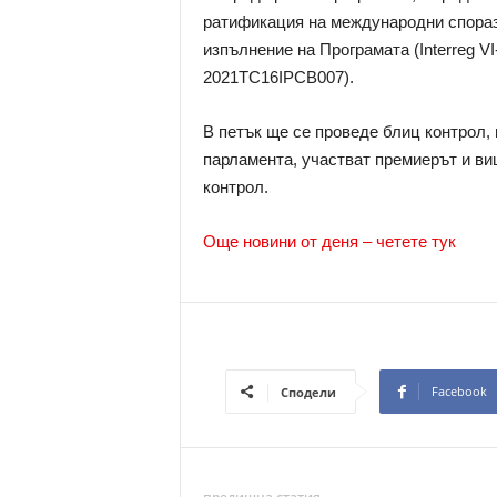
ратификация на международни спораз
изпълнение на Програмата (Interreg 
2021TC16IPCB007).
В петък ще се проведе блиц контрол, 
парламента, участват премиерът и ви
контрол.
Още новини от деня – четете тук
Facebook
Сподели
предишна статия