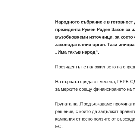
Народното събрание е в готовност 
президента Румен Радев Закон за и
възобновяеми източници, за което
законодателния орган. Тази инициа
„Има такъв народ“.
Президентът е наложил вето на опред
На първата сряда от месеца, ГЕРБ-СД
за мерките срещу финансирането на т
Групата на „Продължаваме промяната
решение, с който да задължат прави
кампания относно ползите от въвежда
ЕС.