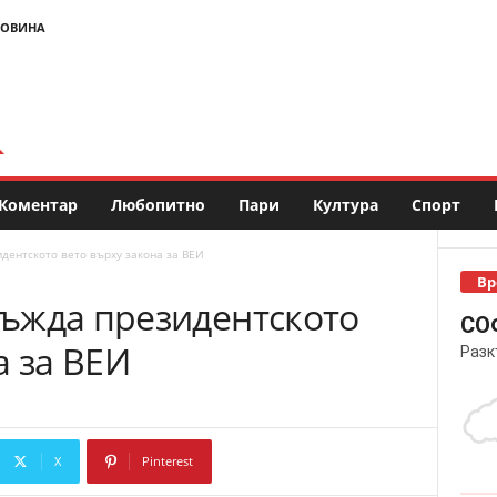
НОВИНА
Коментар
Любопитно
Пари
Култура
Спорт
дентското вето върху закона за ВЕИ
Вр
ъжда президентското
СО
а за ВЕИ
Разк
X
Pinterest