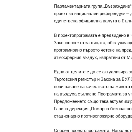
Парламентарната група „Възраждане“
проект за национален референдум – „
единствена официална валута в Българ
В проектопрограмата е предвидено в 
Законопроекта за лицата, обслужващи
програмирано първото четене на пред
атмосферния въздух, изпратени от Ми
Една от целите е да се актуализира з
Търговския регистър и Закона за БУЛС
повишаване на качеството на живота 
на въздуха съгласно Програмата за уп
Предложението също така актуализир
Главна дирекция „Пожарна безопаснос
стационарно противопожарно оборудв
Според проектопрограмата, Народното