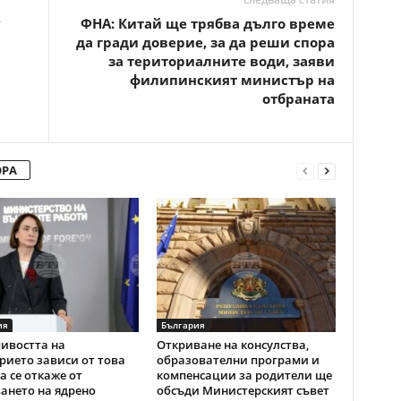
у
ФНА: Китай ще трябва дълго време
да гради доверие, за да реши спора
за териториалните води, заяви
филипинският министър на
отбраната
ОРА
ия
България
ивостта на
Откриване на консулства,
ието зависи от това
образователни програми и
а се откаже от
компенсации за родители ще
ането на ядрено
обсъди Министерският съвет