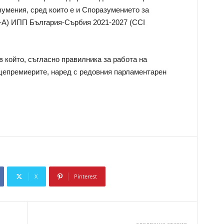
умения, сред които е и Споразумението за
VI-A) ИПП България-Сърбия 2021-2027 (CCI
в който, съгласно правилника за работа на
цепремиерите, наред с редовния парламентарен
X
Pinterest
Copy URL
следваща статия