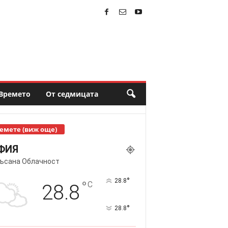
Времето
От седмицата
емете (виж още)
ФИЯ
ъсана Облачност
°
28.8
°
C
28.8
°
28.8