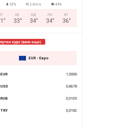
35%
2.6m/s
44%
ПТ
СБ
НД
ПН
ВТ
31
°
33
°
34
°
34
°
36
°
лутен курс (виж още)
EUR - Евро
EUR
1,0000
USD
0,8678
RUB
0,0105
TRY
0,0182