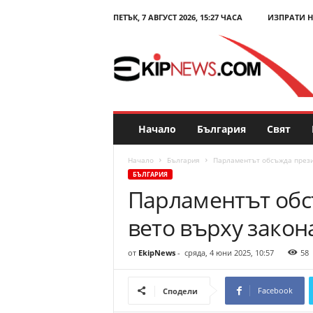
ПЕТЪК, 7 АВГУСТ 2026, 15:27 ЧАСА
ИЗПРАТИ 
E
k
i
p
N
e
w
s
Начало
България
Свят
.
c
Начало
България
Парламентът обсъжда прези
o
БЪЛГАРИЯ
m
Парламентът обс
–
Н
вето върху закон
о
в
и
от
EkipNews
-
сряда, 4 юни 2025, 10:57
58
н
и
Facebook
Сподели
и
к