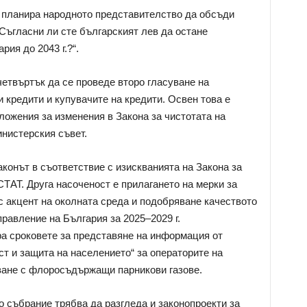
 планира народното представителство да обсъди
Съгласни ли сте българският лев да остане
ия до 2043 г.?“.
четвъртък да се проведе второ гласуване на
 кредити и купувачите на кредити. Освен това е
ложения за изменения в Закона за чистотата на
нистерския съвет.
аконът в съответствие с изискванията на Закона за
ТАТ. Друга насоченост е прилагането на мерки за
с акцент на околната среда и подобряване качеството
равление на България за 2025–2029 г.
а сроковете за представяне на информация от
т и защита на населението“ за операторите на
ане с флоросъдържащи парникови газове.
 събрание трябва да разгледа и законопроекти за