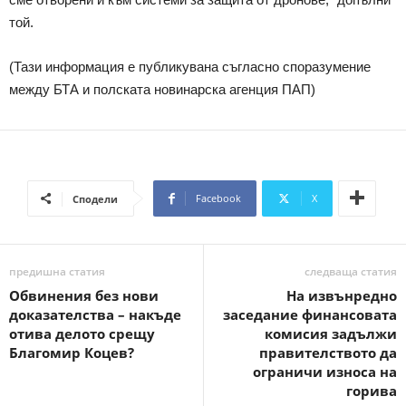
той.
(Тази информация е публикувана съгласно споразумение
между БТА и полската новинарска агенция ПАП)
Facebook
X
Сподели
предишна статия
следваща статия
Обвинения без нови
На извънредно
доказателства – накъде
заседание финансовата
отива делото срещу
комисия задължи
Благомир Коцев?
правителството да
ограничи износа на
горива