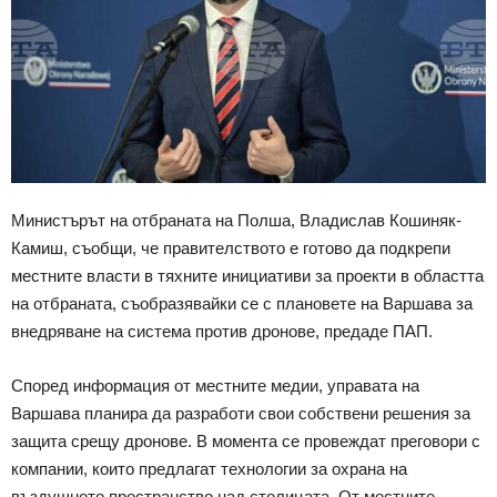
Министърът на отбраната на Полша, Владислав Кошиняк-
Камиш, съобщи, че правителството е готово да подкрепи
местните власти в тяхните инициативи за проекти в областта
на отбраната, съобразявайки се с плановете на Варшава за
внедряване на система против дронове, предаде ПАП.
Според информация от местните медии, управата на
Варшава планира да разработи свои собствени решения за
защита срещу дронове. В момента се провеждат преговори с
компании, които предлагат технологии за охрана на
въздушното пространство над столицата. От местните