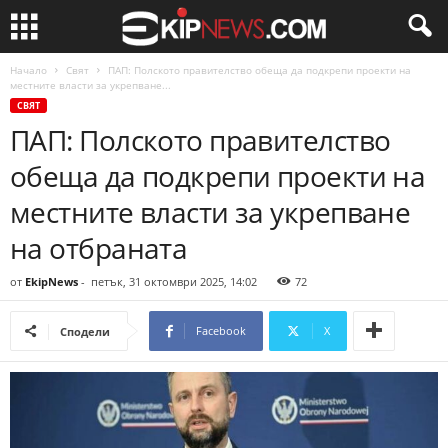
Начало
Свят
ПАП: Полското правителство обеща да подкрепи проекти на
местните власти за укрепване...
СВЯТ
ПАП: Полското правителство
обеща да подкрепи проекти на
местните власти за укрепване
на отбраната
от
EkipNews
-
петък, 31 октомври 2025, 14:02
72
Facebook
X
Сподели