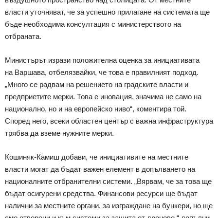
власти уточняват, че за успешно прилагане на системата ще
бъде необходима консултация с министерството на
отбраната.
Министърът изрази положителна оценка за инициативата
на Варшава, отбелязвайки, че това е правилният подход.
„Много се радвам на решението на градските власти и
предприетите мерки. Това е иновация, значима не само на
национално, но и на европейско ниво“, коментира той.
Според него, всеки областен център с важна инфраструктура
трябва да вземе нужните мерки.
Кошиняк-Камиш добави, че инициативите на местните
власти могат да бъдат важен елемент в допълването на
националните отбранителни системи. „Вярвам, че за това ще
бъдат осигурени средства. Финансови ресурси ще бъдат
налични за местните органи, за изграждане на бункери, но ще
сме отворени и към системи за защита от дронове,“ допълни