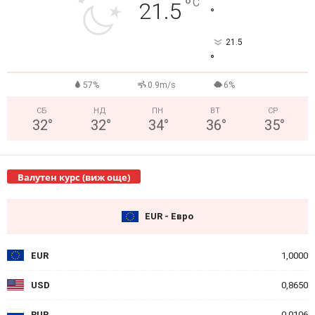
°
C
21.5
°
21.5
°
57%
0.9m/s
6%
СБ
НД
ПН
ВТ
СР
32
°
32
°
34
°
36
°
35
°
Валутен курс (виж още)
EUR - Евро
EUR
1,0000
USD
0,8650
RUB
0,0106