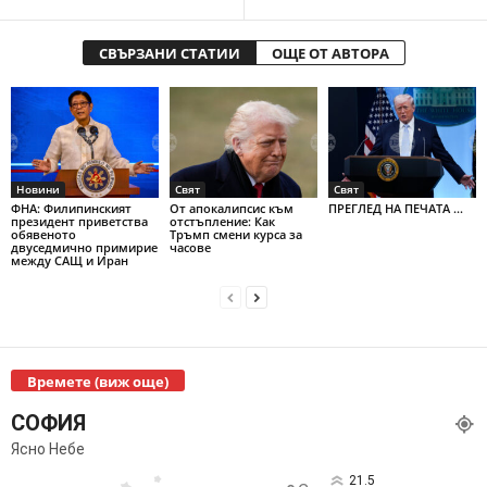
СВЪРЗАНИ СТАТИИ
ОЩЕ ОТ АВТОРА
Новини
Свят
Свят
ФНА: Филипинският
От апокалипсис към
ПРЕГЛЕД НА ПЕЧАТА ...
президент приветства
отстъпление: Как
обявеното
Тръмп смени курса за
двуседмично примирие
часове
между САЩ и Иран
Времете (виж още)
СОФИЯ
Ясно Небе
21.5