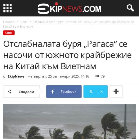
Начало
Свят
Отслабналата буря „Рагаса“ се насочи от южното крайбрежие на
Китай към Виетнам
СВЯТ
Отслабналата буря „Рагаса“ се
насочи от южното крайбрежие
на Китай към Виетнам
от
EkipNews
-
четвъртък, 25 септември 2025, 14:16
79
Facebook
X
Сподели