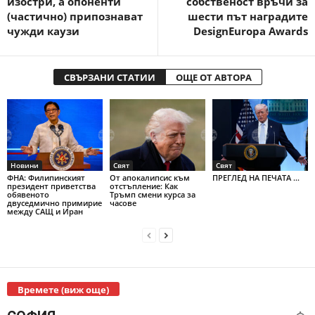
изостри, а опоненти
собственост връчи за
(частично) припознават
шести път наградите
чужди каузи
DesignEuropa Awards
СВЪРЗАНИ СТАТИИ
ОЩЕ ОТ АВТОРА
Новини
Свят
Свят
ФНА: Филипинският
От апокалипсис към
ПРЕГЛЕД НА ПЕЧАТА ...
президент приветства
отстъпление: Как
обявеното
Тръмп смени курса за
двуседмично примирие
часове
между САЩ и Иран
Времете (виж още)