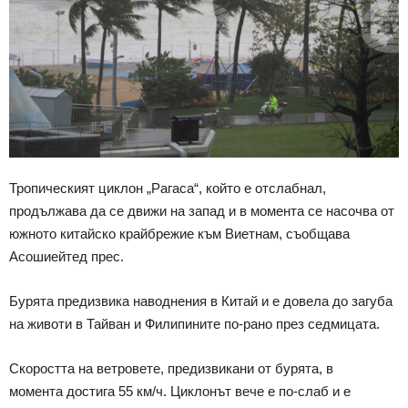
Тропическият циклон „Рагаса“, който е отслабнал,
продължава да се движи на запад и в момента се насочва от
южното китайско крайбрежие към Виетнам, съобщава
Асошиейтед прес.
Бурята предизвика наводнения в Китай и е довела до загуба
на животи в Тайван и Филипините по-рано през седмицата.
Скоростта на ветровете, предизвикани от бурята, в
момента достига 55 км/ч. Циклонът вече е по-слаб и е