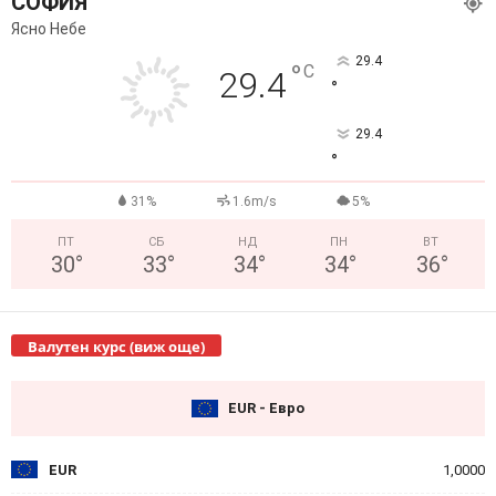
СОФИЯ
Ясно Небе
29.4
°
C
29.4
°
29.4
°
31%
1.6m/s
5%
ПТ
СБ
НД
ПН
ВТ
30
°
33
°
34
°
34
°
36
°
Валутен курс (виж още)
EUR - Евро
EUR
1,0000