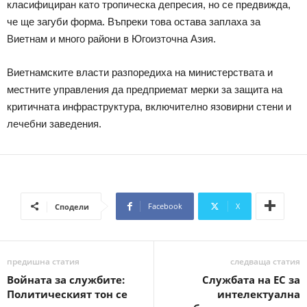
класифициран като тропическа депресия, но се предвижда,
че ще загуби форма. Въпреки това остава заплаха за
Виетнам и много райони в Югоизточна Азия.
Виетнамските власти разпоредиха на министерствата и
местните управления да предприемат мерки за защита на
критичната инфраструктура, включително язовирни стени и
лечебни заведения.
Facebook
X
Сподели
предишна статия
следваща статия
Войната за службите:
Службата на ЕС за
Политическият тон се
интелектуална