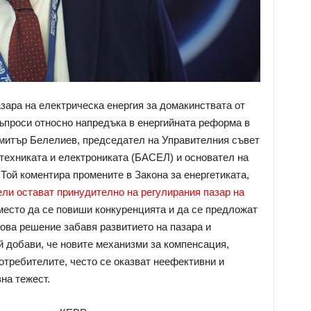
зара на електрическа енергия за домакинствата от
ъпроси относно напредъка в енергийната реформа в
имитър Белелиев, председател на Управителния съвет
техниката и електрониката (БАСЕЛ) и основател на
Той коментира промените в Закона за енергетиката,
ли остават принудително на регулирания пазар на
вместо да се повиши конкуренцията и да се предложат
това решение забавя развитието на пазара и
 добави, че новите механизми за компенсация,
отребителите, често се оказват неефективни и
на тежест.