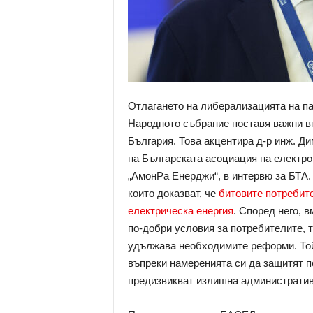
Отлагането на либерализацията на па
Народното събрание поставя важни в
България. Това акцентира д-р инж. Д
на Българската асоциация на електро
„АмонРа Енерджи“, в интервю за БТА. 
които доказват, че
битовите потребите
електрическа енергия
. Според него, 
по-добри условия за потребителите, 
удължава необходимите реформи. Той
въпреки намеренията си да защитят п
предизвикват излишна административ