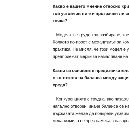
Какво е вашето мнение относно кр
той устойчив ли е и прозрачен ли с
точка?
– Моделът е труден за разбиране, кое
Колкото по-прост е механизмът за ко
практика. Не мисля, че този модел е 
предприемат мерки за намаляване на
Какви са основните предизвикателс
в контекста на баланса между защи
среда?
– Конкуренцията е трудна, ако пазаръ
напълно отворен, иначе баланса се н
държавата желае да подкрепи уязвими
механизми, а не чрез намеса в пазарн