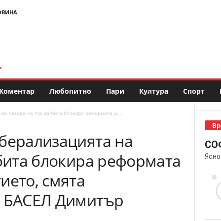
ОВИНА
Коментар
Любопитно
Пари
Култура
Спорт
а пазара на ток за бита блокира реформата и...
Вр
иберализацията на
СО
 бита блокира реформата
Ясно
ието, смята
а БАСЕЛ Димитър