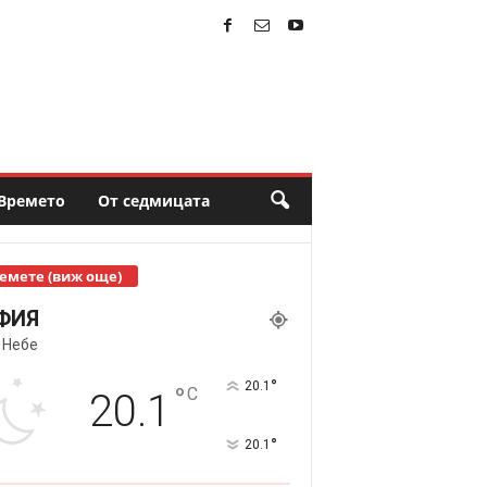
Времето
От седмицата
емете (виж още)
ФИЯ
 Небе
°
20.1
°
C
20.1
°
20.1