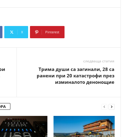
X
Pinterest
Copy URL
следваща статия
ри
Трима души са загинали, 28 са
,
ранени при 20 катастрофи през
изминалото денонощие
ОРА