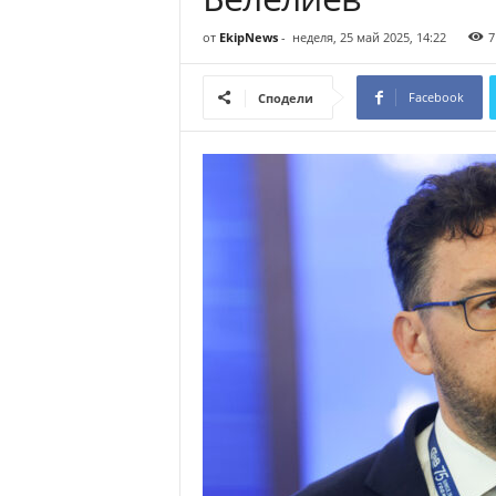
о
от
EkipNews
-
неделя, 25 май 2025, 14:22
7
м
е
н
Facebook
Сподели
т
а
р
и