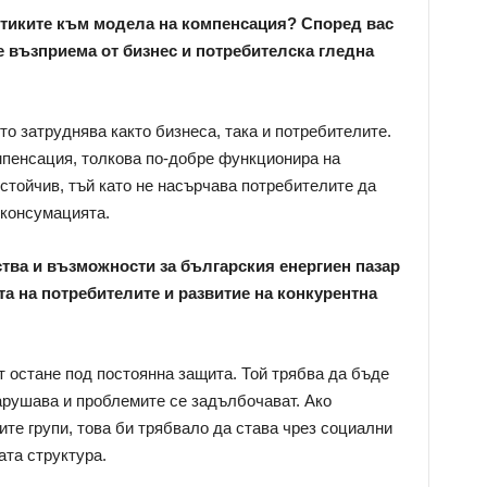
итиките към модела на компенсация? Според вас
е възприема от бизнес и потребителска гледна
то затруднява както бизнеса, така и потребителите.
мпенсация, толкова по-добре функционира на
устойчив, тъй като не насърчава потребителите да
 консумацията.
тва и възможности за българския енергиен пазар
та на потребителите и развитие на конкурентна
т остане под постоянна защита. Той трябва да бъде
арушава и проблемите се задълбочават. Ако
те групи, това би трябвало да става чрез социални
ата структура.