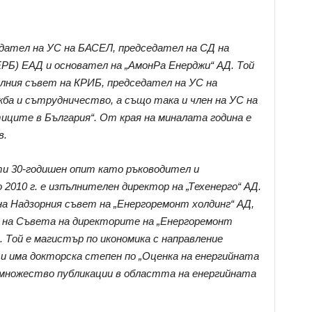
едател на УС на БАСЕЛ, председател на СД на
РБ) ЕАД и основател на „АмонРа Енерджи“ АД. Той
лния съвет на КРИБ, председател на УС на
жба и сътрудничество, а също така и член на УС на
иците в България“. От края на миналата година е
в.
ти 30-годишен опит като ръководител и
2010 г. е изпълнителен директор на „Техенерго“ АД.
 на Надзорния съвет на „Енергоремонт холдинг“ АД,
ел на Съвета на директорите на „Енергоремонт
. Той е магистър по икономика с направление
и има докторска степен по „Оценка на енергийната
а множество публикации в областта на енергийната