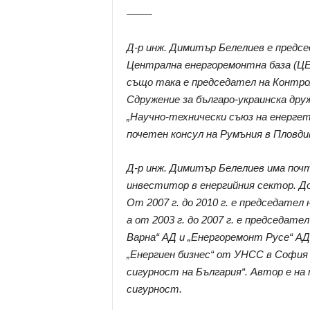
––––-
Д-р инж. Димитър Белелиев е предс
Централна енергоремонтна база (ЦЕ
също така е председател на Контро
Сдружение за българо-украинска дру
„Научно-технически съюз на енергет
почетен консул на Румъния в Пловди
Д-р инж. Димитър Белелиев има поч
инвеститор в енергийния сектор. До 
От 2007 г. до 2010 г. е председател
а от 2003 г. до 2007 г. е председат
Варна“ АД и „Енергоремонт Русе“ АД
„Енергиен бизнес“ от УНСС в София 
сигурност на България“. Автор е н
сигурност.