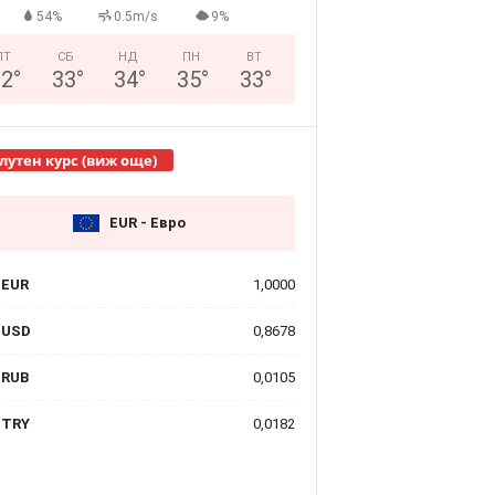
54%
0.5m/s
9%
ПТ
СБ
НД
ПН
ВТ
32
°
33
°
34
°
35
°
33
°
лутен курс (виж още)
EUR - Евро
EUR
1,0000
USD
0,8678
RUB
0,0105
TRY
0,0182