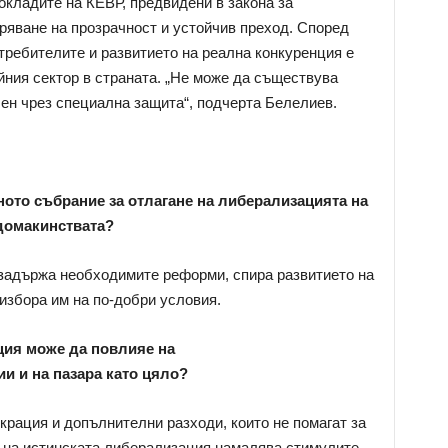
кладите на КЕВР, предвидени в закона за
уряване на прозрачност и устойчив преход. Според
требителите и развитието на реална конкуренция е
йния сектор в страната. „Не може да съществува
чен чрез специална защита“, подчерта Белелиев.
ото събрание за отлагане на либерализацията на
 домакинствата?
 задържа необходимите реформи, спира развитието на
избора им на по-добри условия.
ция може да повлияе на
и и на пазара като цяло?
рация и допълнителни разходи, които не помагат за
о на истинската либерализация намалява стимулите