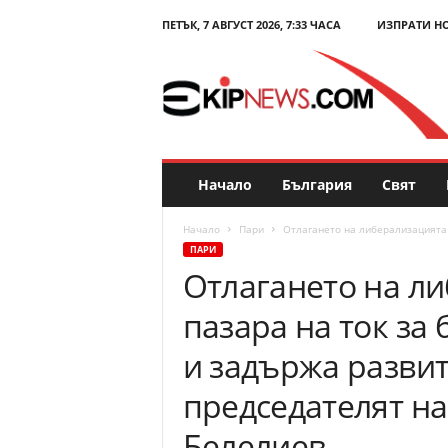
ПЕТЪК, 7 АВГУСТ 2026, 7:33 ЧАСА
ИЗПРАТИ Н
E
k
i
p
N
e
w
s
Начало
България
Свят
.
c
Начало
Пари
Отлагането на либерализацията н
o
ПАРИ
m
Отлагането на л
–
Н
пазара на ток за
о
в
и задържа развит
и
н
председателят н
и
и
Белелиев
к