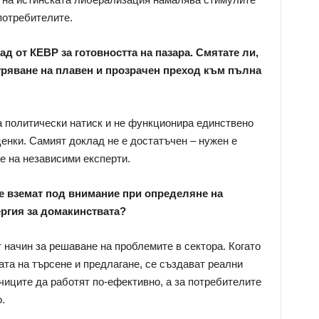
потребителите.
д от КЕВР за готовността на пазара. Смятате ли,
гуряване на плавен и прозрачен преход към пълна
 политически натиск и не функционира единствено
ценки. Самият доклад не е достатъчен – нужен е
е на независими експерти.
е вземат под внимание при определяне на
ргия за домакинствата?
 начин за решаване на проблемите в сектора. Когато
ата на търсене и предлагане, се създават реални
чиците да работят по-ефективно, а за потребителите
.