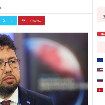
1
X
Pinterest
Copy URL
Ва