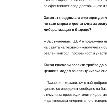
за ефективност сред доставчиците и 
Законът предполага ежегоден докла
че тази мярка е достатъчна за оси
либерализация в бъдеще?
– За съжаление, КЕВР е подложена на
на базата на технико-икономически о
реален контрол, прозрачност и участи
Какви ключови аспекти трябва да с
ценовия модел за електрическа ене
– Пазарният механизъм е най-добрият
цените се определят свободно на баз
стимули за производителите и достав
– да използват енергията по-отговорно