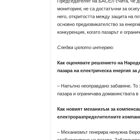
Председателят на БАСЕЛ счита, че до
мониторинг, не са достатъчни за осиг
него, откритостта между защита на по
основно предизвикателство за енерги
конкуренция, когато пазарът е ограни
Следва цялото интервю:
Как оценявате решението на Народн
пазара на електрическа енергия за
– Напълно неоправдано забавяне. То
пазара и ограничава домакинствата в 
Как новият механизъм за компенса
електроразпределителните компани
– Механизмът генерира ненужна бюрок
стабилизиране на пазара. Забавянет