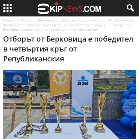
Начало
Отборът от Берковица е победител в четвъртия кръг от Републиканския
шампионат по приложно колоездене и пътна безопасност за деца
Отборът от
Берковица е победител в четвъртия кръг от Републиканския
Отборът от Берковица е победител
в четвъртия кръг от
Републиканския