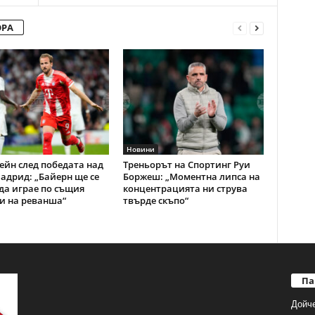
ОРА
Новини
ейн след победата над
Треньорът на Спортинг Руи
адрид: „Байерн ще се
Боржеш: „Моментна липса на
да играе по същия
концентрацията ни струва
и на реванша“
твърде скъпо“
Па
Дойч