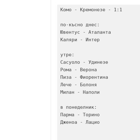
Комо - Кремонезе - 1:1

по-късно днес:

Ювентус - Аталанта

Каляри - Интер

утре:

Сасуоло - Удинезе

Рома - Верона

Пиза - Фиорентина

Лече - Болоня

Милан - Наполи

в понеделник:

Парма - Торино

Дженоа - Лацио
