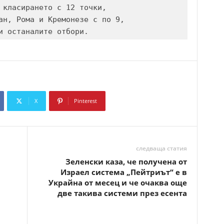
 класирането с 12 точки, 

ан, Рома и Кремонезе с по 9, 

и останалите отбори.
X
Pinterest
Copy URL
следваща статия
Зеленски каза, че получена от
Израел система „Пейтриът“ е в
Украйна от месец и че очаква още
две такива системи през есента