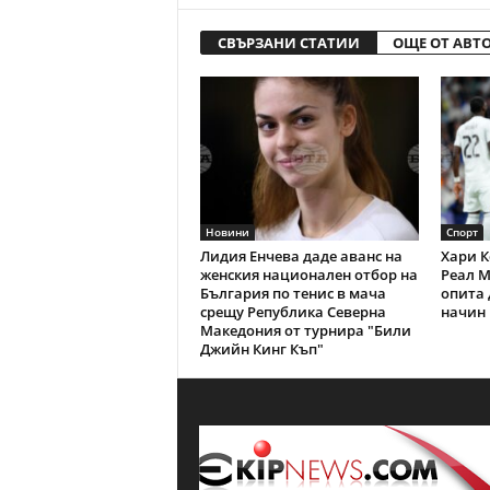
СВЪРЗАНИ СТАТИИ
ОЩЕ ОТ АВТ
Новини
Спорт
Лидия Енчева даде аванс на
Хари К
женския национален отбор на
Реал М
България по тенис в мача
опита 
срещу Република Северна
начин 
Македония от турнира "Били
Джийн Кинг Къп"