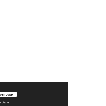
ртньори
е Веле