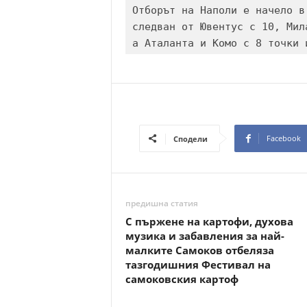
Отборът на Наполи е начело в
следван от Ювентус с 10, Мил
а Аталанта и Комо с 8 точки 
Facebook
Сподели
предишна статия
С пържене на картофи, духова
музика и забавления за най-
малките Самоков отбеляза
тазгодишния Фестивал на
самоковския картоф