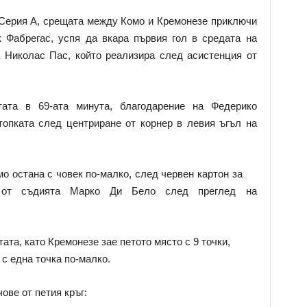
а Серия А, срещата между Комо и Кремонезе приключи
к Фабрегас, успя да вкара първия гол в средата на
 Николас Пас, който реализира след асистенция от
тата в 69-ата минута, благодарение на Федерико
 топката след центриране от корнер в левия ъгъл на
о остана с човек по-малко, след червен картон за
о от съдията Марко Ди Бело след преглед на
та, като Кремонезе зае петото място с 9 точки,
с една точка по-малко.
ове от петия кръг: