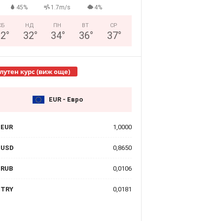
45%
1.7m/s
4%
СБ
НД
ПН
ВТ
СР
32
°
32
°
34
°
36
°
37
°
лутен курс (виж още)
EUR - Евро
EUR
1,0000
USD
0,8650
RUB
0,0106
TRY
0,0181