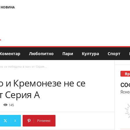
 НОВИНА
Коментар
Любопитно
Пари
Култура
Спорт
е се победиха в мач от Серия...
Вр
 и Кремонезе не се
СО
т Серия А
Ясно
145
X
Pinterest