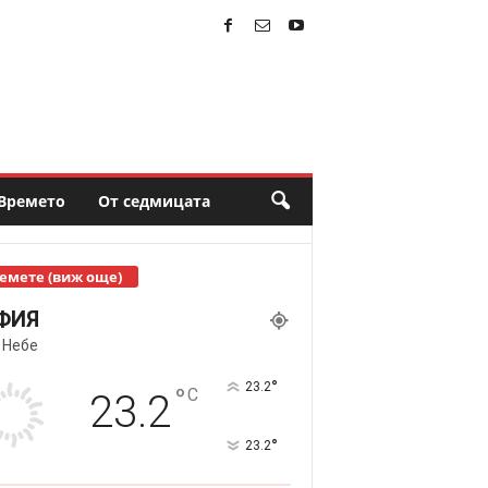
Времето
От седмицата
емете (виж още)
ФИЯ
 Небе
°
23.2
°
C
23.2
°
23.2