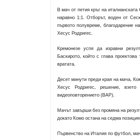
В мач от петия кръг на италианскат
наравно 1:1. Отборът, воден от Сес
първото полувреме, благодарение на
Хесус Родригес.
Кремонезе успя да изравни резул
Баскирото, който с глава проектова
вратата.
Десет минути преди края на мача, Ком
Хесус Родригес, решение, взет
видеоповторението (ВАР).
Мачът завърши без промяна на резулта
докато Комо остана на седма позиция 
Първенство на Италия по футбол, мач