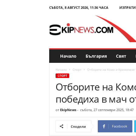
СЪБОТА, 8 АВГУСТ 2026, 11:36 ЧАСА
ИЗПРАТИ
E
k
i
p
N
e
w
s
Начало
България
Свят
.
c
Начало
Спорт
Отборите на Комо и Кремонезе н
o
СПОРТ
m
Отборите на Комо
–
Н
победиха в мач о
о
в
и
от
EkipNews
-
събота, 27 септември 2025, 18:47
н
и
Facebook
Сподели
и
к